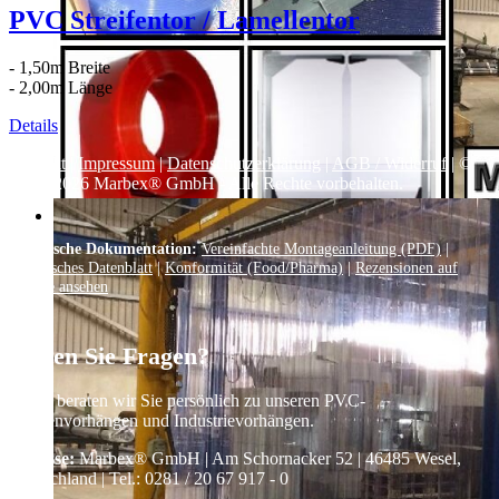
PVC Streifentor / Lamellentor
- 1,50m Breite
- 2,00m Länge
Details
Kontakt
|
Impressum
|
Datenschutzerklärung
|
AGB / Widerruf
| ©
1999–
2026
Marbex® GmbH - Alle Rechte vorbehalten.
Technische Dokumentation:
Vereinfachte Montageanleitung (PDF)
|
Technisches Datenblatt
|
Konformität (Food/Pharma)
|
Rezensionen auf
Google ansehen
Haben Sie Fragen?
Gerne beraten wir Sie persönlich zu unseren PVC-
Streifenvorhängen und Industrievorhängen.
Adresse:
Marbex® GmbH | Am Schornacker 52 | 46485 Wesel,
Deutschland | Tel.: 0281 / 20 67 917 - 0