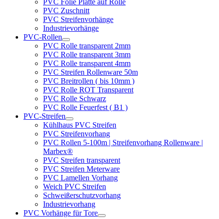
PVC Folie Platte auf Rolle
PVC Zuschnitt
PVC Streifenvorhänge
Industrievorhänge
PVC-Rollen
PVC Rolle transparent 2mm
PVC Rolle transparent 3mm
PVC Rolle transparent 4mm
PVC Streifen Rollenware 50m
PVC Breitrollen ( bis 10mm )
PVC Rolle ROT Transparent
PVC Rolle Schwarz
PVC Rolle Feuerfest ( B1 )
PVC-Streifen
Kühlhaus PVC Streifen
PVC Streifenvorhang
PVC Rollen 5-100m | Streifenvorhang Rollenware |
Marbex®
PVC Streifen transparent
PVC Streifen Meterware
PVC Lamellen Vorhang
Weich PVC Streifen
Schweißerschutzvorhang
Industrievorhang
PVC Vorhänge für Tore