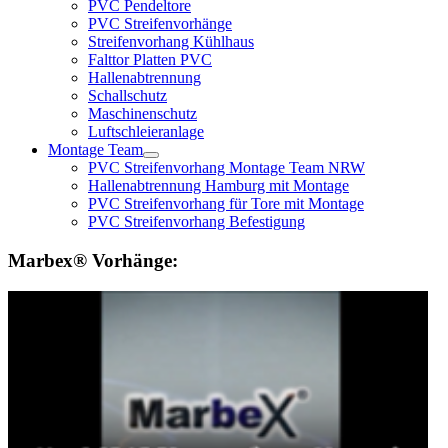
PVC Pendeltore
PVC Streifenvorhänge
Streifenvorhang Kühlhaus
Falttor Platten PVC
Hallenabtrennung
Schallschutz
Maschinenschutz
Luftschleieranlage
Montage Team
PVC Streifenvorhang Montage Team NRW
Hallenabtrennung Hamburg mit Montage
PVC Streifenvorhang für Tore mit Montage
PVC Streifenvorhang Befestigung
Marbex® Vorhänge: