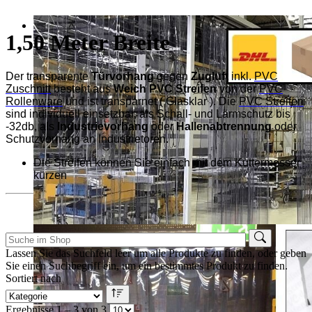
1,50 Meter Breite
Der transparente
Türvorhang
gegen
Zugluft
inkl.
PVC
Zuschnitt
besteht aus
Weich PVC Streifen
von der
PVC
Rollenware
und ist transparnet ( Glasklar ).
Die
PVC Streifen
sind individuell einsetzbar, als Schall- und Lärmschutz bis
-32db, als
Industrievorhang
oder
Hallenabtrennung
oder
Schutzvorhang an Industrietoren.
Die Streifen können Sie einfach mit dem Kuttermesser
kürzen
Lassen Sie das Suchfeld leer um alle Produkte zu finden, oder geben
Sie einen Suchbegriff ein, um ein bestimmtes Produkt zu finden.
Sortiert nach
Ergebnisse 1 – 3 von 3