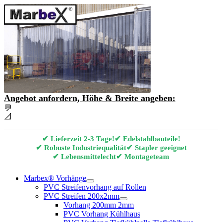
Angebot anfordern, Höhe & Breite angeben:
💬
Angebot & Beratung per E-Mail anfordern
📐
Marbex® Vorhang Konfigurator
✔ Lieferzeit 2-3 Tage!
✔ Edelstahlbauteile!
✔ Robuste Industriequalität
✔ Stapler geeignet
✔ Lebensmittelecht
✔ Montageteam
Marbex® Vorhänge
PVC Streifenvorhang auf Rollen
PVC Streifen 200x2mm
Vorhang 200mm 2mm
PVC Vorhang Kühlhaus