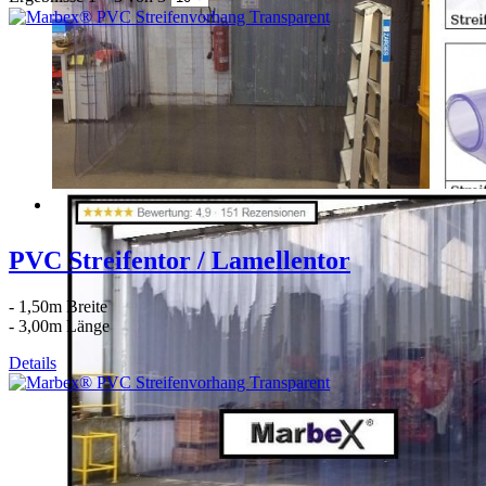
PVC Streifentor / Lamellentor
- 1,50m Breite
- 3,00m Länge
Details