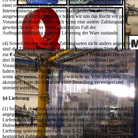
einer entsprechend bezeichneten Schaltfläche auf unserer
Internetpräsenz oder in der jeweiligen Artikelbeschreibung
ausgewiesen. Für Erstbesteller halten wir uns das Recht vor per
Vorauskasse abzurechnen, auch wenn eine andere Zahlungsart
gewünscht wird. Der Vertrag kommt im Fall der
Auftragsbesträtigung oder mit Lieferung der Ware zustande.
(4) Soweit bei den einzelnen Zahlungsarten nicht anders angegeben,
sind die Zahlungsansprüche aus dem geschlossenen Vertrag sofort
zur Zahlung fällig, maximal innerhalb von 3 Werktagen. Die ersten
drei Bestellungen werden, falls nicht anders vereinbart per
Vorauskasse abgewickelt. Für Erstbesteller oder Endverbraucher
halten wir uns das Recht vor per Vorauskasse abzurechnen, auch
wenn eine andere Zahlungsart gewünscht ist. Wird dies nicht
akzeptiert, kann die Annahme einer Bestellung verweigert und
storniert werden.
§4 Lieferung
(1) Sofern in der Produktbeschreibung nicht ausdrücklich anders
angegeben, sind alle angebotenen Artikel sofort versandfertig. Die
Lieferung erfolgt spätestens innerhalb von 3–12 Werktagen. Für
Hubwagen und Hochhubwagen, die nicht auf Lager sind, erfolgt die
Lieferung spätestens innerhalb von 5–12 Wochen. Die Lieferfrist
beginnt bei Zahlung per Vorkasse am Tag nach Zahlungsauftrag an