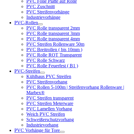
PVC Folie Platte auf Rolle
PVC Zuschnitt
PVC Streifenvorhänge
Industrievorhänge
PVC-Rollen
PVC Rolle transparent 2mm
PVC Rolle transparent 3mm
PVC Rolle transparent 4mm
PVC Streifen Rollenware 50m
PVC Breitrollen ( bis 10mm )
PVC Rolle ROT Transparent
PVC Rolle Schwarz
PVC Rolle Feuerfest ( B1 )
PVC-Streifen
Kühlhaus PVC Streifen
PVC Streifenvorhang
PVC Rollen 5-100m | Streifenvorhang Rollenware |
Marbex®
PVC Streifen transparent
PVC Streifen Meterware
PVC Lamellen Vorhang
Weich PVC Streifen
Schweißerschutzvorhang
Industrievorhang
PVC Vorhänge für Tore