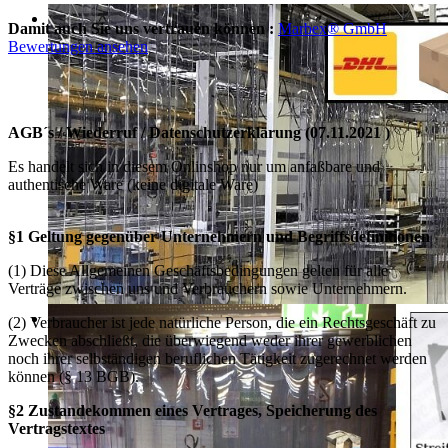
Damit auch Sie uns vertrauen können :
Marbex® GmbH
Bewertungen ansehen
AGB´s / Wiederruf / Datenschutzerklärung (07.11.2021 )
Es handelt sich in diesem Onlinshop nur um anfaßbare und
authentische Ware (keine digitale Ware)
§1 Geltung gegenüber Unternehmern und Begriffsdefinitionen
(1) Diese Allgemeinen Geschäftsbedingungen gelten für alle
Verträge zwischen uns und Verbrauchern sowie Unternehmern.
(2) Verbraucher ist jede natürliche Person, die ein Rechtsgeschäft zu
Zwecken abschließt, die überwiegend weder ihrer gewerblichen
noch ihrer selbständigen beruflichen Tätigkeit zugerechnet werden
können (§ 13 BGB).
§2 Zustandekommen eines Vertrages, Speicherung des
Vertragstextes