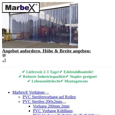
Angebot anfordern, Höhe & Breite angeben:
💬
Angebot & Beratung per E-Mail anfordern
📐
Marbex® Vorhang Konfigurator
✔ Lieferzeit 2-3 Tage!
✔ Edelstahlbauteile!
✔ Robuste Industriequalität
✔ Stapler geeignet
✔ Lebensmittelecht
✔ Montageteam
Marbex® Vorhänge
PVC Streifenvorhang auf Rollen
PVC Streifen 200x2mm
Vorhang 200mm 2mm
PVC Vorhang Kühlhaus