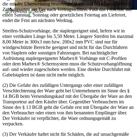
die mit der Überweisung beauftragte Bank und bei allen anderen
Zahlungsarten am Tag nach Vertragsschluss. Fällt das Fristende auf
einen Samstag, Sonntag oder gesetzlichen Feiertag am Lieferort,
endet die Frist am nächsten Werktag.
Streifen-Schutzvorhänge, die staplergeeignet sind, liefern wir in
einer vertikalen Länge bis 5,50 Meter. Längere Streifen bis maximal
8,00 Meter in 300x3 mm bzw. 200x2 mm PVC sind nur für
windgeschützte Bereiche geeignet und nicht für das Durchfahren
von Staplern oder sonstigen Fahrzeugen. Bei nachträglicher
Aufrüstung staplergeeigneter Marbex® Vorhänge mit C-Profilen
oder dem Marbex® Schernsystem muss die Schutzvorhangöffnung
auf- und wieder zugeschoben werden. Eine direkte Durchfahrt mit
Gabelstaplern ist dann nicht mehr möglich.
(2) Die Gefahr des zufälligen Untergangs oder einer zufälligen
Verschlechterung der Ware geht bei Unternehmern im Sinne des §
14 BGB beim Versendungskauf mit der Übergabe der Ware an den
Transporteur auf den Käufer über. Gegenüber Verbrauchern im
Sinne des § 13 BGB geht die Gefahr erst mit Übergabe der Ware an
den Verbraucher oder einen von ihm benannten Empfänger über.
Der Verkäufer ist verpflichtet, die Ware ordnungsgemäß zu
verpacken.
(3) Der Verkäufer haftet nicht für Schäden, die auf unsachgemäße