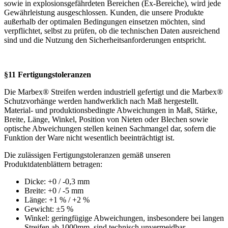
sowie in explosionsgefährdeten Bereichen (Ex-Bereiche), wird jede
Gewährleistung ausgeschlossen. Kunden, die unsere Produkte
außerhalb der optimalen Bedingungen einsetzen möchten, sind
verpflichtet, selbst zu prüfen, ob die technischen Daten ausreichend
sind und die Nutzung den Sicherheitsanforderungen entspricht.
§11 Fertigungstoleranzen
Die Marbex® Streifen werden industriell gefertigt und die Marbex®
Schutzvorhänge werden handwerklich nach Maß hergestellt.
Material- und produktionsbedingte Abweichungen in Maß, Stärke,
Breite, Länge, Winkel, Position von Nieten oder Blechen sowie
optische Abweichungen stellen keinen Sachmangel dar, sofern die
Funktion der Ware nicht wesentlich beeinträchtigt ist.
Die zulässigen Fertigungstoleranzen gemäß unseren
Produktdatenblättern betragen:
Dicke: +0 / -0,3 mm
Breite: +0 / -5 mm
Länge: +1 % / +2 %
Gewicht: ±5 %
Winkel: geringfügige Abweichungen, insbesondere bei langen
Streifen ab 1000mm, sind technisch unvermeidbar