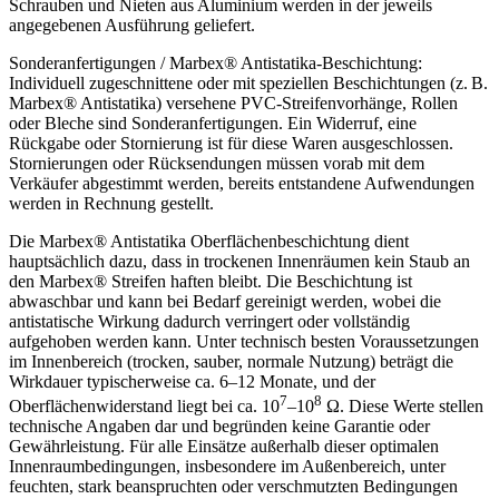
Schrauben und Nieten aus Aluminium werden in der jeweils
angegebenen Ausführung geliefert.
Sonderanfertigungen / Marbex® Antistatika-Beschichtung:
Individuell zugeschnittene oder mit speziellen Beschichtungen (z. B.
Marbex® Antistatika) versehene PVC-Streifenvorhänge, Rollen
oder Bleche sind Sonderanfertigungen. Ein Widerruf, eine
Rückgabe oder Stornierung ist für diese Waren ausgeschlossen.
Stornierungen oder Rücksendungen müssen vorab mit dem
Verkäufer abgestimmt werden, bereits entstandene Aufwendungen
werden in Rechnung gestellt.
Die Marbex® Antistatika Oberflächenbeschichtung dient
hauptsächlich dazu, dass in trockenen Innenräumen kein Staub an
den Marbex® Streifen haften bleibt. Die Beschichtung ist
abwaschbar und kann bei Bedarf gereinigt werden, wobei die
antistatische Wirkung dadurch verringert oder vollständig
aufgehoben werden kann. Unter technisch besten Voraussetzungen
im Innenbereich (trocken, sauber, normale Nutzung) beträgt die
Wirkdauer typischerweise ca. 6–12 Monate, und der
7
8
Oberflächenwiderstand liegt bei ca. 10
–10
Ω. Diese Werte stellen
technische Angaben dar und begründen keine Garantie oder
Gewährleistung. Für alle Einsätze außerhalb dieser optimalen
Innenraumbedingungen, insbesondere im Außenbereich, unter
feuchten, stark beanspruchten oder verschmutzten Bedingungen