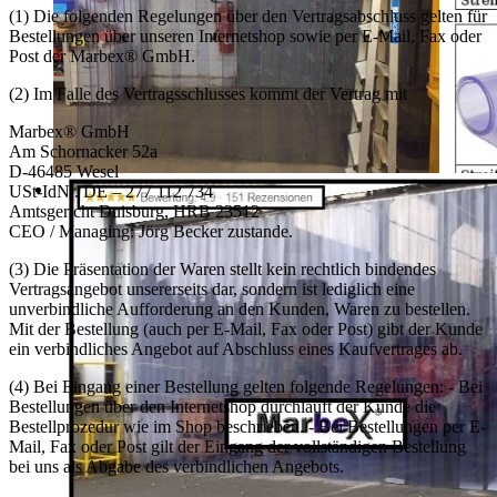
(1) Die folgenden Regelungen über den Vertragsabschluss gelten für
Bestellungen über unseren Internetshop sowie per E-Mail, Fax oder
Post der Marbex® GmbH.
(2) Im Falle des Vertragsschlusses kommt der Vertrag mit
Marbex® GmbH
Am Schornacker 52a
D-46485 Wesel
USt-IdNr. DE – 277 112 734
Amtsgericht Duisburg, HRB 23512
CEO / Managing: Jörg Becker zustande.
(3) Die Präsentation der Waren stellt kein rechtlich bindendes
Vertragsangebot unsererseits dar, sondern ist lediglich eine
unverbindliche Aufforderung an den Kunden, Waren zu bestellen.
Mit der Bestellung (auch per E-Mail, Fax oder Post) gibt der Kunde
ein verbindliches Angebot auf Abschluss eines Kaufvertrages ab.
(4) Bei Eingang einer Bestellung gelten folgende Regelungen: - Bei
Bestellungen über den Internetshop durchläuft der Kunde die
Bestellprozedur wie im Shop beschrieben. - Bei Bestellungen per E-
Mail, Fax oder Post gilt der Eingang der vollständigen Bestellung
bei uns als Abgabe des verbindlichen Angebots.