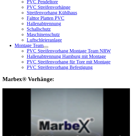
PVC Pendeltore
PVC Streifenvorhänge
Streifenvorhang Kühlhaus
Falttor Platten PVC
Hallenabtrennung
Schallschutz
Maschinenschutz
Luftschleieranlage
Montage Team
PVC Streifenvorhang Montage Team NRW
Hallenabtrennung Hamburg mit Montage
PVC Streifenvorhang für Tore mit Montage
PVC Streifenvorhang Befestigung
Marbex® Vorhänge: