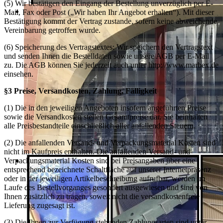
(5) Wir bestätigen den Eingang der Bestellung unverzüglich per E-
Mail, Fax oder Post („Wir haben Ihr Angebot erhalten“). Mit dieser
Bestätigung kommt der Vertrag zustande, sofern keine abweichende
Vereinbarung getroffen wurde.
(6) Speicherung des Vertragstextes: Wir speichern den Vertragstext
und senden Ihnen die Bestelldaten sowie unsere AGB per E-Mail
zu. Die AGB können Sie jederzeit auch unter http://www.marbex.de
einsehen.
§3 Preise, Versandkosten, Zahlung, Fälligkeit
(1) Die in den jeweiligen Angeboten insofern angeführten Preise
sowie die Versandkosten stellen Gesamtpreise dar. Sie beinhalten
alle Preisbestandteile einschließlich aller anfallenden Steuern.
(2) Die anfallenden Versand- und Verpackungsmaterial Kosten sind
nicht im Kaufpreis enthalten. Die anfallenden Versand- und
Verpackungsmaterial Kosten sind bei Preisangaben über eine
entsprechend bezeichnete Schaltfläche auf unserer Internetpräsenz
oder in der jeweiligen Artikelbeschreibung aufrufbar, werden im
Laufe des Bestellvorganges gesondert ausgewiesen und sind von
Ihnen zusätzlich zu tragen, soweit nicht die versandkostenfreie
Lieferung zugesagt ist.
(3) Die Ihnen zur Verfügung stehenden Zahlungsarten sind unter