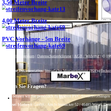
3,50 Meter Breite
4,00 Meter Breite
PVC Vorhänge - 5m Breite
Kontakt
|
Impressum
|
Datenschutzerklärung
|
AGB / Widerruf
| © 19
Technische Dokumentation:
Vereinfachte Montageanleitung (PDF)
|
Techni
Haben Sie Fragen?
Gerne beraten wir Sie persönlich zu unseren PVC-Streifenvorhängen
Adresse:
Marbex® GmbH | Am Schornacker 52 | 46485 Wesel, Deutsch