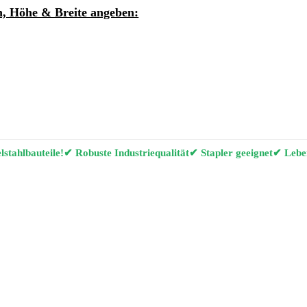
, Höhe & Breite angeben:
ung per E-Mail anfordern
g Konfigurator
stahlbauteile!
✔ Robuste Industriequalität
✔ Stapler geeignet
✔ Leben