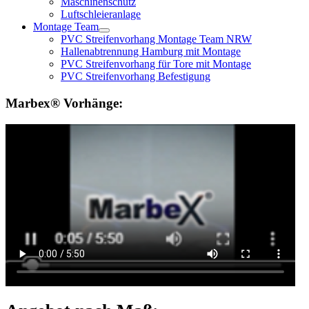
Maschinenschutz
Luftschleieranlage
Montage Team
PVC Streifenvorhang Montage Team NRW
Hallenabtrennung Hamburg mit Montage
PVC Streifenvorhang für Tore mit Montage
PVC Streifenvorhang Befestigung
Marbex® Vorhänge: