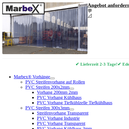
Angebot anfordern
💬
Angebot & Berat
📐
Marbex® Vorhan
✔ Lieferzeit 2-3 Tage!
✔ Edel
Marbex® Vorhänge
PVC Streifenvorhang auf Rollen
PVC Streifen 200x2mm
Vorhang 200mm 2mm
PVC Vorhang Kühlhaus
PVC Vorhang Tiefkühlzelle Tiefkühlhaus
PVC Streifen 300x3mm
Streifenvorhang Transparent
PVC Vorhang Industrie
PVC Vorhang Transparent
PVC Vorhang Kühlhaus 3mm