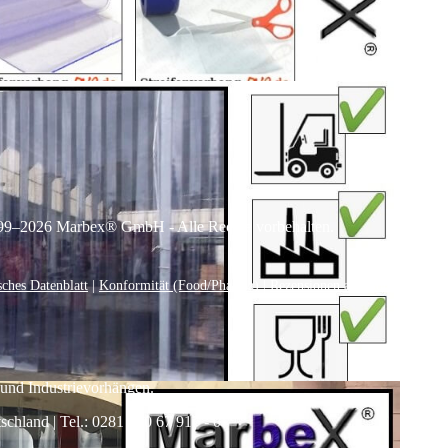
99–
2026
Marbex® GmbH - Alle Rechte vorbehalten.
sches Datenblatt
|
Konformität (Food/Pharma)
|
Rezensionen auf Google anseh
 und Industrievorhängen.
land | Tel.: 0281 / 20 67 917 - 0