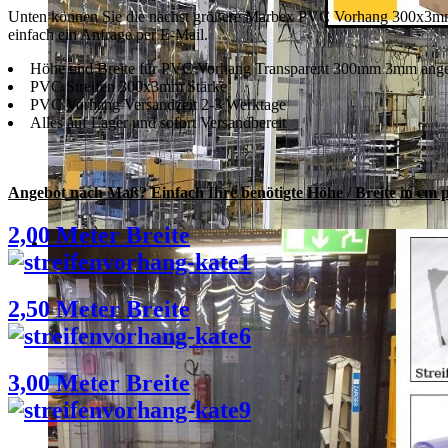
Unten können Sie die nächst größere Marbex PVC Vorhang 300x3mm 
einfach ein Anfrage per E-Mail.
Höhe und Breite für PVC Vorhang Transparent 300mm 3mm ang
PVC Streifen 300x3mm Stärke
PVC Vorhang Versandzeit 2-3 Werktage
Alles auf Lager und sofort Versandbereit
Angebot nach Maß? Einfach Ihre benötigte Höhe / Breite in cm 
2,00 Meter Breite
2,50 Meter Breite
3,00 Meter Breite