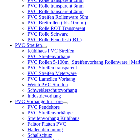
PVC Rolle transparent 2mm
PVC Rolle transparent 3mm
PVC Rolle transparent 4mm
PVC Streifen Rollenware 50m
PVC Breitrollen ( bis 10mm )
PVC Rolle ROT Transparent
PVC Rolle Schwarz
PVC Rolle Feuerfest ( B1 )
PVC-Streifen
Kühlhaus PVC Streifen
PVC Streifenvorhang
PVC Rollen 5-100m | Streifenvorhang Rollenware | Ma
PVC Streifen transparent
PVC Streifen Meterware
PVC Lamellen Vorhang
Weich PVC Streifen
Schweißerschutzvorhang
Industrievorhang
PVC Vorhänge für Tore
PVC Pendeltore
PVC Streifenvorhänge
Streifenvorhang Kühlhaus
Falttor Platten PVC
Hallenabtrennung
Schallschutz