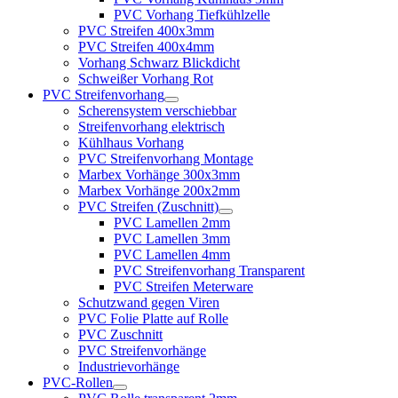
PVC Vorhang Tiefkühlzelle
PVC Streifen 400x3mm
PVC Streifen 400x4mm
Vorhang Schwarz Blickdicht
Schweißer Vorhang Rot
PVC Streifenvorhang
Scherensystem verschiebbar
Streifenvorhang elektrisch
Kühlhaus Vorhang
PVC Streifenvorhang Montage
Marbex Vorhänge 300x3mm
Marbex Vorhänge 200x2mm
PVC Streifen (Zuschnitt)
PVC Lamellen 2mm
PVC Lamellen 3mm
PVC Lamellen 4mm
PVC Streifenvorhang Transparent
PVC Streifen Meterware
Schutzwand gegen Viren
PVC Folie Platte auf Rolle
PVC Zuschnitt
PVC Streifenvorhänge
Industrievorhänge
PVC-Rollen