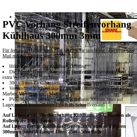
PVC Vorhang Streifenvorhang
Kühlhaus 300mm 3mm
Für fertige Vorhänge nach Maß senden Sie uns Höhe / Breite per E-
Mail mit der Angabe von:
Höhe und Breite der Kühlhaus Öffnung
Die Plastik, Gummi, Kunststoff Streifen sind transparent und
extra Weich sowie Bruchfest
300 x 3 mm PVC Streifen, 300mm Breite, 3mm Stärke
Versandzeit 2-3 Werktage ( Zuschnitt / Rollenware / Fertige
Marbex Vorhänge nach Maß )
PVC Vorhang Streifenvorhang Kühlhaus 300mm 3mm auf
Lager, sofort Versandbereit ( auch als Schnellversand )
Auf Lager: PVC Streifenvorhang Kühlhaus, PVC Streifen als
Rollenware 300 x 3 mm
Auf Lager: Fertige Kühlhaus Streifen 300x3mm und Rollen
300mm x 3mm in Länge: 10m - 25m - 50m Rolle