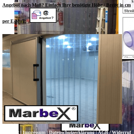
Angebot nach Maß? Einfach Ihre benötigte Höhe / Breite in cm
per E-Mail:
Kontakt
|
Impressum
|
Datenschutzerklärung
|
AGB / Widerruf