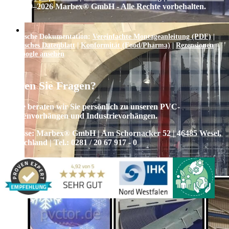
| © 1999–
2026
Marbex® GmbH - Alle Rechte vorbehalten.
Technische Dokumentation:
Vereinfachte Montageanleitung (PDF)
|
Technisches Datenblatt
|
Konformität (Food/Pharma)
|
Rezensionen
auf Google ansehen
Haben Sie Fragen?
Gerne beraten wir Sie persönlich zu unseren PVC-
Streifenvorhängen und Industrievorhängen.
Adresse:
Marbex® GmbH | Am Schornacker 52 | 46485 Wesel,
Deutschland | Tel.: 0281 / 20 67 917 - 0