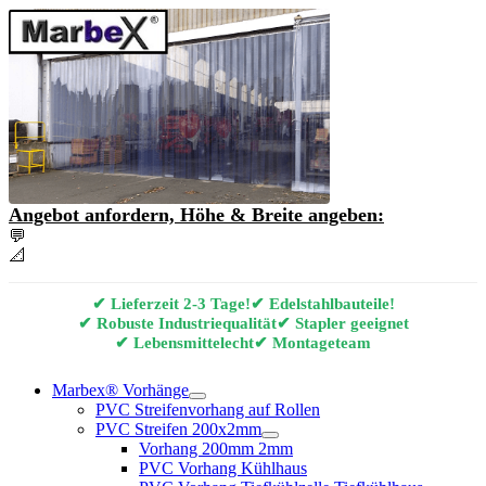
Angebot anfordern, Höhe & Breite angeben:
💬
Angebot & Beratung per E-Mail anfordern
📐
Marbex® Vorhang Konfigurator
✔ Lieferzeit 2-3 Tage!
✔ Edelstahlbauteile!
✔ Robuste Industriequalität
✔ Stapler geeignet
✔ Lebensmittelecht
✔ Montageteam
Marbex® Vorhänge
PVC Streifenvorhang auf Rollen
PVC Streifen 200x2mm
Vorhang 200mm 2mm
PVC Vorhang Kühlhaus