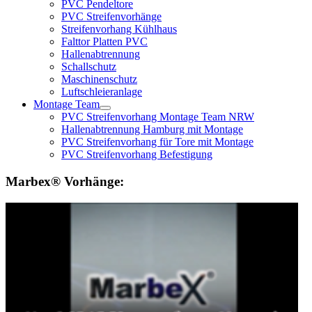
PVC Pendeltore
PVC Streifenvorhänge
Streifenvorhang Kühlhaus
Falttor Platten PVC
Hallenabtrennung
Schallschutz
Maschinenschutz
Luftschleieranlage
Montage Team
PVC Streifenvorhang Montage Team NRW
Hallenabtrennung Hamburg mit Montage
PVC Streifenvorhang für Tore mit Montage
PVC Streifenvorhang Befestigung
Marbex® Vorhänge: