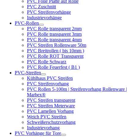
PVC Folie Platte auf Rolle
PVC Zuschnitt
PVC Streifenvorhänge
Industrievorhänge
PVC-Rollen
PVC Rolle transparent 2mm
PVC Rolle transparent 3mm
PVC Rolle transparent 4mm
PVC Streifen Rollenware 50m
PVC Breitrollen ( bis 10mm )
PVC Rolle ROT Transparent
PVC Rolle Schwarz
PVC Rolle Feuerfest ( B1 )
PVC-Streifen
Kühlhaus PVC Streifen
PVC Streifenvorhang
PVC Rollen 5-100m | Streifenvorhang Rollenware |
Marbex®
PVC Streifen transparent
PVC Streifen Meterware
PVC Lamellen Vorhang
Weich PVC Streifen
Schweißerschutzvorhang
Industrievorhang
PVC Vorhänge für Tore