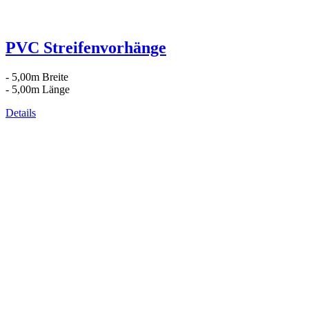
PVC Streifenvorhänge
- 5,00m Breite
- 5,00m Länge
Details
Kontakt
|
Impressum
|
Datenschutzerklärung
|
AGB / Widerruf
| ©
1999–
2026
Marbex® GmbH - Alle Rechte vorbehalten.
Technische Dokumentation:
Vereinfachte Montageanleitung (PDF)
|
Technisches Datenblatt
|
Konformität (Food/Pharma)
|
Rezensionen auf
Google ansehen
Haben Sie Fragen?
Gerne beraten wir Sie persönlich zu unseren PVC-
Streifenvorhängen und Industrievorhängen.