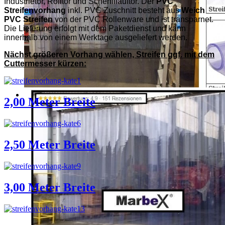
Industrietor, Rolltor und Schenlllauftor. Der
PVC
Streifenvorhang
inkl. PVC Zuschnitt besteht aus
Weich
PVC Streifen
von der PVC Rollenware und ist transparnet.
Die Lieferung erfolgt mit dem Paketdienst und kann
innerhalb von einem Werktage ausgeliefert werden.
Nächst größeren Vorhang wählen, Streifen ggf. mit dem
Cuttermesser kürzen:
2,00 Meter Breite
2,50 Meter Breite
3,00 Meter Breite