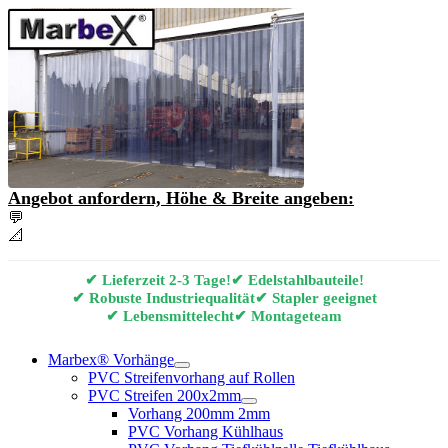
Angebot anfordern, Höhe & Breite angeben:
💬
Angebot & Beratung per E-Mail anfordern
📐
Marbex® Vorhang Konfigurator
✔ Lieferzeit 2-3 Tage!
✔ Edelstahlbauteile!
✔ Robuste Industriequalität
✔ Stapler geeignet
✔ Lebensmittelecht
✔ Montageteam
Marbex® Vorhänge
PVC Streifenvorhang auf Rollen
PVC Streifen 200x2mm
Vorhang 200mm 2mm
PVC Vorhang Kühlhaus