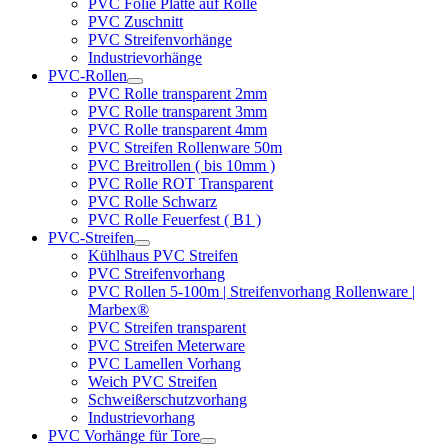
PVC Folie Platte auf Rolle
PVC Zuschnitt
PVC Streifenvorhänge
Industrievorhänge
PVC-Rollen
PVC Rolle transparent 2mm
PVC Rolle transparent 3mm
PVC Rolle transparent 4mm
PVC Streifen Rollenware 50m
PVC Breitrollen ( bis 10mm )
PVC Rolle ROT Transparent
PVC Rolle Schwarz
PVC Rolle Feuerfest ( B1 )
PVC-Streifen
Kühlhaus PVC Streifen
PVC Streifenvorhang
PVC Rollen 5-100m | Streifenvorhang Rollenware |
Marbex®
PVC Streifen transparent
PVC Streifen Meterware
PVC Lamellen Vorhang
Weich PVC Streifen
Schweißerschutzvorhang
Industrievorhang
PVC Vorhänge für Tore