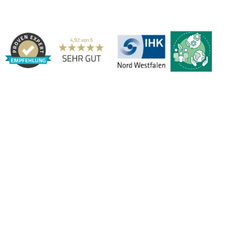
Adresse:
Marbex® GmbH | Am Schornacker 52 | 46485 Wesel,
Deutschland | Tel.: 0281 / 20 67 917 - 0