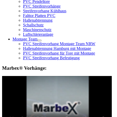
PVC Pendeltore
PVC Streifenvorhänge
Streifenvorhang Kühlhaus
Falttor Platten PVC
Hallenabtrennung
Schallschutz
Maschinenschutz
Luftschleieranlage
Montage Team
PVC Streifenvorhang Montage Team NRW
Hallenabtrennung Hamburg mit Montage
PVC Streifenvorhang für Tore mit Montage
PVC Streifenvorhang Befestigung
Marbex® Vorhänge: