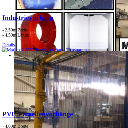
Industrievorhang
- 2,50m Breite
- 4,50m Länge
Details
PVC Lamellenvorhänge
- 4,00m Breite