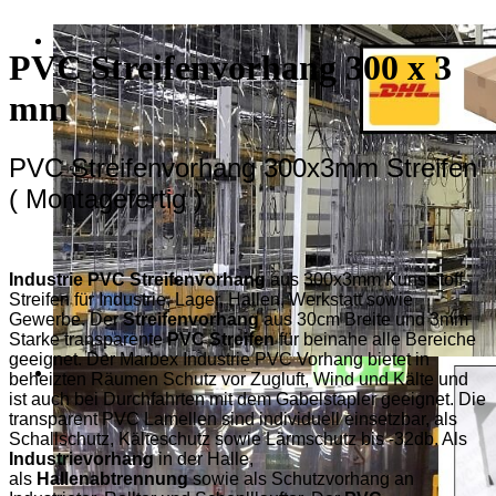
PVC Streifenvorhang 300 x 3
mm
PVC Streifenvorhang 300x3mm Streifen
( Montagefertig )
Industrie PVC Streifenvorhang
aus 300x3mm Kunststoff
Streifen für Industrie, Lager, Hallen, Werkstatt sowie
Gewerbe. Der
Streifenvorhang
aus 30cm Breite und 3mm
Starke transparente
PVC Streifen
für beinahe alle Bereiche
geeignet. Der Marbex Industrie PVC Vorhang bietet in
beheizten Räumen Schutz vor Zugluft, Wind und Kälte und
ist auch bei Durchfahrten mit dem Gabelstapler
geeignet. Die
transparent PVC Lamellen sind individuell einsetzbar, als
Schallschutz, Kälteschutz sowie Lärmschutz bis -32db. Als
Industrievorhang
in der Halle,
als
Hallenabtrennung
sowie als Schutzvorhang an