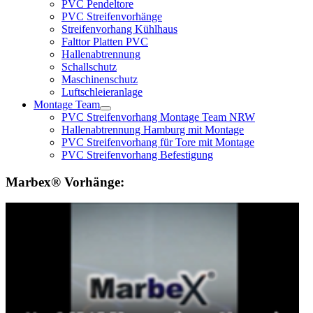
PVC Pendeltore
PVC Streifenvorhänge
Streifenvorhang Kühlhaus
Falttor Platten PVC
Hallenabtrennung
Schallschutz
Maschinenschutz
Luftschleieranlage
Montage Team
PVC Streifenvorhang Montage Team NRW
Hallenabtrennung Hamburg mit Montage
PVC Streifenvorhang für Tore mit Montage
PVC Streifenvorhang Befestigung
Marbex® Vorhänge: