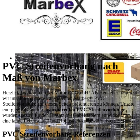
PVC Streifenvorhang nach
Maß von Marbex
Herzlich Willkommen bei Marbex® GmbH! Als Hersteller freuen
wir uns, Ihnen unsere transparenten Marbex® PVC
Streifenvorhänge auf diesen Seiten präsentieren zu können. Unsere
energieeinsparenden,
transparenten PVC-Streifenvorhänge
wurden speziell für den Einsatz mit Gabelstaplern entwickelt, um
eine lange Lebensdauer und Robustheit zu gewährleisten.
PVC Streifenvorhang Referenzen