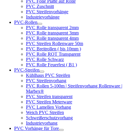
PVC Folie Platte auf Rolle
PVC Zuschnitt
PVC Streifenvorhänge
Industrievorhänge
PVC-Rollen
PVC Rolle transparent 2mm
PVC Rolle transparent 3mm
PVC Rolle transparent 4mm
PVC Streifen Rollenware 50m
PVC Breitrollen ( bis 10mm )
PVC Rolle ROT Transparent
PVC Rolle Schwarz
PVC Rolle Feuerfest ( B1 )
PVC-Streifen
Kühlhaus PVC Streifen
PVC Streifenvorhang
PVC Rollen 5-100m | Streifenvorhang Rollenware |
Marbex®
PVC Streifen transparent
PVC Streifen Meterware
PVC Lamellen Vorhang
Weich PVC Streifen
Schweißerschutzvorhang
Industrievorhang
PVC Vorhänge für Tore