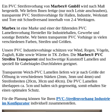
Ein PVC Streifenvorhang von
Marbex® GmbH
wird nach Maß
hergestellt. Wir liefern Ihnen fertige (nur noch Leiste anschrauben),
transparente PVC Streifenvorhänge für Hallen, Industrie, Werkstatt
und Tore mit Schnellversand innerhalb von 2-4 Werktagen.
Marbex
ist eine Marke und einer der führenden PVC
Lamellenvorhang Hersteller für Industriehallen, Gewerbe und
sonstige Betriebe. Wir bieten transparente PVC Vorhänge in vielen
verschiedenen Farben, Streifen und Größen.
Unsere PVC Industrievorhänge schützen vor Wind, Regen, Vögeln,
Zugluft, Kälte sowie Wärme in TK Zellen. Die
Marbex® PVC
Streifen Transparent
sind hochwertige Kunststoff Lamellen und
speziell für Gabelstapler-Durchfahrten geeignet.
Transparente Weich-PVC Lamellen liefern wir je nach Größe der
Öffnung in verschiedenen Stärken (2mm, 3mm und 4mm) und
Streifenbreiten (20cm, 30cm und 40cm). Die PVC Lamellen
überlappen ca. 5cm und halten sich gegenseitig, somit erhalten Sie
einen optimalen Schutz.
Für die Planung können Sie Ihren
PVC-Streifenvorhang Industrie
im Konfigurator
individuell zusammenstellen.