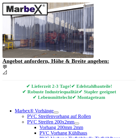
Angebot anfordern, Höhe & Breite angeben:
💬
Angebot & Beratung per E-Mail anfordern
📐
Marbex® Vorhang Konfigurator
✔ Lieferzeit 2-3 Tage!
✔ Edelstahlbauteile!
✔ Robuste Industriequalität
✔ Stapler geeignet
✔ Lebensmittelecht
✔ Montageteam
Marbex® Vorhänge
PVC Streifenvorhang auf Rollen
PVC Streifen 200x2mm
Vorhang 200mm 2mm
PVC Vorhang Kühlhaus