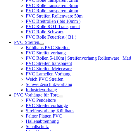
PVC Rolle transparent 2mm
PVC Rolle transparent 3mm
PVC Rolle transparent 4mm
PVC Streifen Rollenware 50m
PVC Breitrollen ( bis 10mm )
PVC Rolle ROT Transparent
PVC Rolle Schwarz
PVC Rolle Feuerfest ( B1 )
PVC-Streifen
Kühlhaus PVC Streifen
PVC Streifenvorhang
PVC Rollen 5-100m | Streifenvorhang Rollenware | Ma
PVC Streifen transparent
PVC Streifen Meterware
PVC Lamellen Vorhang
Weich PVC Streifen
Schweißerschutzvorhang
Industrievorhang
PVC Vorhänge für Tore
PVC Pendeltore
PVC Streifenvorhänge
Streifenvorhang Kühlhaus
Falttor Platten PVC
Hallenabtrennung
Schallschutz