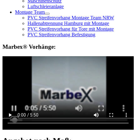
Maschinenschutz
Luftschleieranlage
Montage Team
PVC Streifenvorhang Montage Team NRW
Hallenabtrennung Hamburg mit Montage
PVC Streifenvorhang für Tore mit Montage
PVC Streifenvorhang Befestigung
Marbex® Vorhänge: