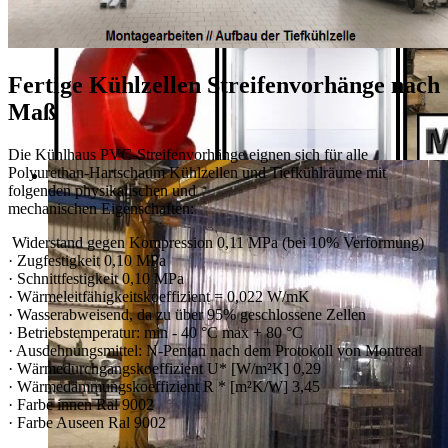
Fertige Kühlzellen Streifenvorhänge nach
Maß
Die Kühlhaus PVC-Streifenvorhänge eignen sich für alle
Polyurethan-Hartschaum Kühlzellen und Tiefkühlräume mit
folgenden physikalischen und
mechanischen Eigenschaften:
Widerstand gegen Kompression 0,11 MPa (bei 10% Verformung)
· Zugfestigkeit 0,10 MPa
· Schnittfestigkeit 0,10 MPa
· Wärmeleitfähigkeitskoeffizient = 0,022 W/mK
· Wasserabweisend, da zu über 95% geschlossene Zellen
· Betriebstemperatur: min - 40 °C max + 80 °C
· Ausdehnungsmittel: N-Pentan nach dem Protokoll von Montreal
· Wärmedurchgangskoeffizient U* [W/m²K] 0,29
· Wärmedämmungskoeffizient R * [m²K/W] 3,45
· Farbe innen Ral 9002
· Farbe Auseen Ral 9002