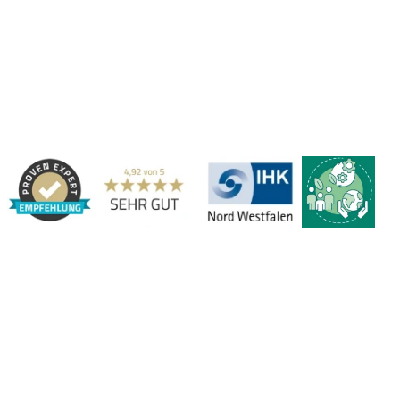
Haben Sie Fragen?
Gerne beraten wir Sie persönlich zu unseren PVC-
Streifenvorhängen und Industrievorhängen.
Adresse:
Marbex® GmbH | Am Schornacker 52 | 46485 Wesel,
Deutschland | Tel.: 0281 / 20 67 917 - 0