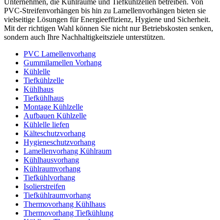
Unternehmen, die Kühlräume und Tiefkühlzellen betreiben. Von
PVC-Streifenvorhängen bis hin zu Lamellenvorhängen bieten sie
vielseitige Lösungen für Energieeffizienz, Hygiene und Sicherheit.
Mit der richtigen Wahl können Sie nicht nur Betriebskosten senken,
sondern auch Ihre Nachhaltigkeitsziele unterstützen.
PVC Lamellenvorhang
Gummilamellen Vorhang
Kühlelle
Tiefkühlzelle
Kühlhaus
Tiefkühlhaus
Montage Kühlzelle
Aufbauen Kühlzelle
Kühlelle liefen
Kälteschutzvorhang
Hygieneschutzvorhang
Lamellenvorhang Kühlraum
Kühlhausvorhang
Kühlraumvorhang
Tiefkühlvorhang
Isolierstreifen
Tiefkühlraumvorhang
Thermovorhang Kühlhaus
Thermovorhang Tiefkühlung