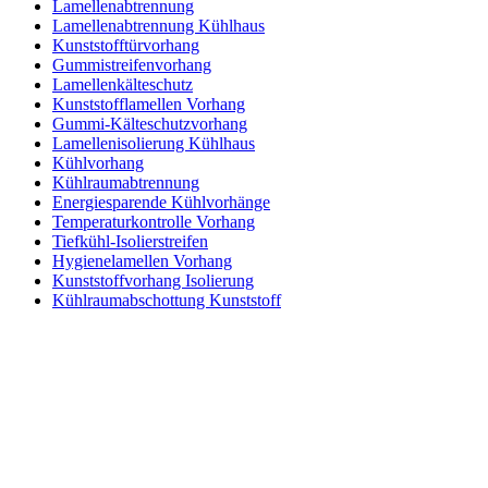
Lamellenabtrennung
Lamellenabtrennung Kühlhaus
Kunststofftürvorhang
Gummistreifenvorhang
Lamellenkälteschutz
Kunststofflamellen Vorhang
Gummi-Kälteschutzvorhang
Lamellenisolierung Kühlhaus
Kühlvorhang
Kühlraumabtrennung
Energiesparende Kühlvorhänge
Temperaturkontrolle Vorhang
Tiefkühl-Isolierstreifen
Hygienelamellen Vorhang
Kunststoffvorhang Isolierung
Kühlraumabschottung Kunststoff
Kontakt
|
Impressum
|
Datenschutzerklärung
|
AGB / Widerruf
| ©
1999–
2026
Marbex® GmbH - Alle Rechte vorbehalten.
Technische Dokumentation:
Vereinfachte Montageanleitung (PDF)
|
Technisches Datenblatt
|
Konformität (Food/Pharma)
|
Rezensionen auf
Google ansehen