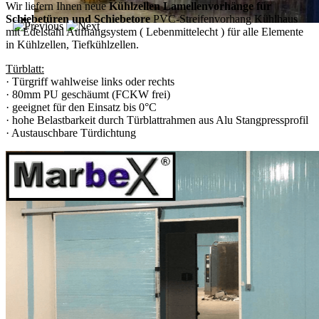
Wir liefern Ihnen neue
Kühlzellen Lamellenvorhänge für
Schiebetüren und Schiebetore
PVC-Streifenvorhang Kühlhaus
mit Edelstahl Aufhangsystem ( Lebenmittelecht ) für alle Elemente
in Kühlzellen, Tiefkühlzellen.
Türblatt:
· Türgriff wahlweise links oder rechts
· 80mm PU geschäumt (FCKW frei)
· geeignet für den Einsatz bis 0°C
· hohe Belastbarkeit durch Türblattrahmen aus Alu Stangpressprofil
· Austauschbare Türdichtung