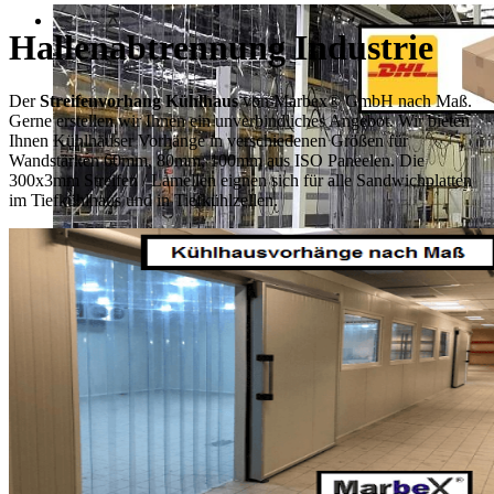
Hallenabtrennung Industrie
Der
Streifenvorhang Kühlhaus
von Marbex® GmbH nach Maß.
Gerne erstellen wir Ihnen ein unverbindliches Angebot. Wir bieten
Ihnen Kühlhäuser Vorhänge in verschiedenen Größen für
Wandstärken 60mm, 80mm, 100mm aus ISO Paneelen. Die
300x3mm Streifen / Lamellen eignen sich für alle Sandwichplatten
im Tiefkühlhaus und in Tiefkühlzellen.