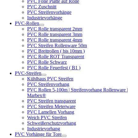
PVC Folie Platte auf Rolle
PVC Zuschnitt
PVC Streifenvorhänge
Industrievorhänge
PVC-Rollen
PVC Rolle transparent 2mm
PVC Rolle transparent 3mm
PVC Rolle transparent 4mm
PVC Streifen Rollenware 50m
PVC Breitrollen ( bis 10mm )
PVC Rolle ROT Transparent
PVC Rolle Schwarz
PVC Rolle Feuerfest ( B1 )
PVC-Streifen
Kühlhaus PVC Streifen
PVC Streifenvorhang
PVC Rollen 5-100m | Streifenvorhang Rollenware |
Marbex®
PVC Streifen transparent
PVC Streifen Meterware
PVC Lamellen Vorhang
Weich PVC Streifen
Schweißerschutzvorhang
Industrievorhang
PVC Vorhänge für Tore