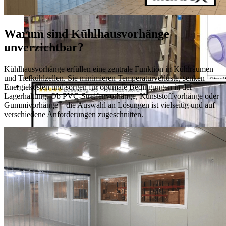
Warum sind Kühlhausvorhänge
unverzichtbar?
Kühlhausvorhänge erfüllen eine zentrale Funktion in Kühlräumen
und Tiefkühlzellen. Sie minimieren Temperaturverluste, senken
Energiekosten und sorgen für optimale Bedingungen in der
Lagerhaltung. Ob PVC-Streifenvorhänge, Kunststoffvorhänge oder
Gummivorhänge – die Auswahl an Lösungen ist vielseitig und auf
verschiedene Anforderungen zugeschnitten.