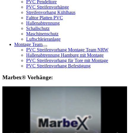
PVC Pendeltore
PVC Streifenvorhänge
Streifenvorhang Kühlhaus
Falttor Platten PVC
Hallenabtrennung
Schallschutz
Maschinenschutz
Luftschleieranlage
Montage Team
PVC Streifenvorhang Montage Team NRW
Hallenabtrennung Hamburg mit Montage
PVC Streifenvorhang für Tore mit Montage
PVC Streifenvorhang Befestigung
Marbex® Vorhänge: