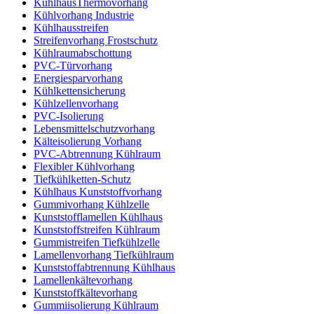
KühlhausThermovorhang
Kühlvorhang Industrie
Kühlhausstreifen
Streifenvorhang Frostschutz
Kühlraumabschottung
PVC-Türvorhang
Energiesparvorhang
Kühlkettensicherung
Kühlzellenvorhang
PVC-Isolierung
Lebensmittelschutzvorhang
Kälteisolierung Vorhang
PVC-Abtrennung Kühlraum
Flexibler Kühlvorhang
Tiefkühlketten-Schutz
Kühlhaus Kunststoffvorhang
Gummivorhang Kühlzelle
Kunststofflamellen Kühlhaus
Kunststoffstreifen Kühlraum
Gummistreifen Tiefkühlzelle
Lamellenvorhang Tiefkühlraum
Kunststoffabtrennung Kühlhaus
Lamellenkältevorhang
Kunststoffkältevorhang
Gummiisolierung Kühlraum