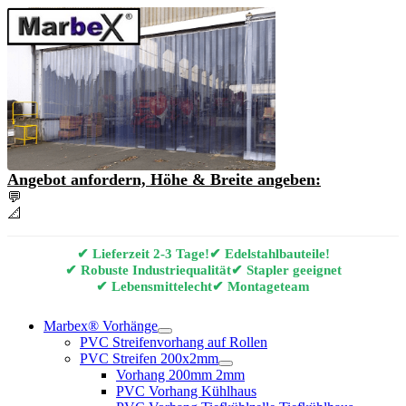
Angebot anfordern, Höhe & Breite angeben:
💬
Angebot & Beratung per E-Mail anfordern
📐
Marbex® Vorhang Konfigurator
✔ Lieferzeit 2-3 Tage!
✔ Edelstahlbauteile!
✔ Robuste Industriequalität
✔ Stapler geeignet
✔ Lebensmittelecht
✔ Montageteam
Marbex® Vorhänge
PVC Streifenvorhang auf Rollen
PVC Streifen 200x2mm
Vorhang 200mm 2mm
PVC Vorhang Kühlhaus