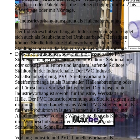
Spedition oder Paketdienst, die Lieferzeit beträgt nur ca. 2 bis
5 Werktage oder mit Montage.
Der Industrieschutzvorhang als Industrievorhänge für eignet
sich auch als Staubschutz bei Umbauarbeiten. Befestigen
können Sie die Industrie Hallenvorhang an dem Träger /
Stahlträger oder an die Mauer sowie Beton oder sonstige
Deckenkonstruktionen, sowie an die Fassade. Die PVC
Streifenvorhänge eigen sich auch an Rolltore, Sektionaltore
oder sonstige Hallentore und langsam laufende Rolltore /
Stahltore in der Industriehalle. Der PVC Industrie
Schallschutzvorhang, PVC Streifenvorhang für
Streifenvorhänge ist als Raumteiler, Hallenabtrennung oder
als Lärmschutz / Spritzschutz geeignet. Der transparente
Industrievorhang ist sowohl für Industrie, Werkstatt und
Halle. Der PVC Industrieabtrennung aus Streifen eignen sich
die durchsichtige Lamellen aus Weich PVC Streifen idial als
für Ihre Produktion in lauten Räumen als Raumteiler und
Abtrennung. Der Vorhang Windschutz dient als Kälteschutz
und Wärmeschutz vor Türen, am Tor, Rolltor oder
Schnellauftor, Schnelllauftor.
Vorhang Industrie und PVC Lamellenvorhang als