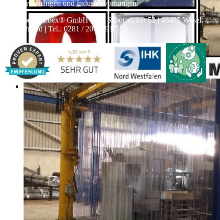
Streifenvorhängen und Industrievorhängen.
Adresse:
Marbex® GmbH | Am Schornacker 52 | 46485 Wesel,
Deutschland | Tel.: 0281 / 20 67 917 - 0