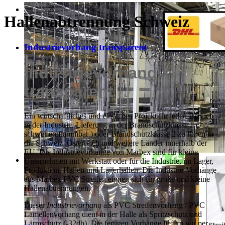
Hallenabtrennung Schweiz
Industrievorhang transparent
Industrievorhang
transparent
Ein wirtschaftliches und einfaches Projekt für jeden Bereich
in der Industrie. Lieferung in der Brandschutzklasse 1 (
schwer entflammbar ) oder Brandschutzklasse 2 zu Ihnen in
die Schweiz, Österreich und weitere Länder innerhalb der
EU. Die Industrievorhänge von Marbex sind für kleine
Unternehmen mit Werkstatt oder für die Industrie, im Lager,
Produktion, Hallen und Lagerhallen. Die Industrie-Vorhänge
aus Marbex PVC Streifen eignen sich für große und kleine
Hallenabtrennungen.
Dieser
Industrievorhang
als PVC Streifenvorhang / PVC
Lamellenvorhang dient in der Halle als Spritzschutz und
Lärmschutz (-32db). Die fertigen Vorhänge liefern wir per