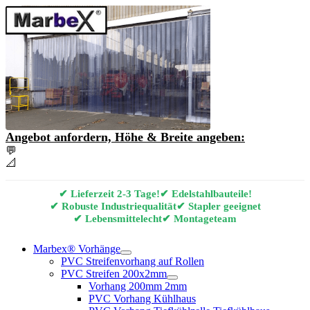
Angebot anfordern, Höhe & Breite angeben:
💬
Angebot & Beratung per E-Mail anfordern
📐
Marbex® Vorhang Konfigurator
✔ Lieferzeit 2-3 Tage!
✔ Edelstahlbauteile!
✔ Robuste Industriequalität
✔ Stapler geeignet
✔ Lebensmittelecht
✔ Montageteam
Marbex® Vorhänge
PVC Streifenvorhang auf Rollen
PVC Streifen 200x2mm
Vorhang 200mm 2mm
PVC Vorhang Kühlhaus