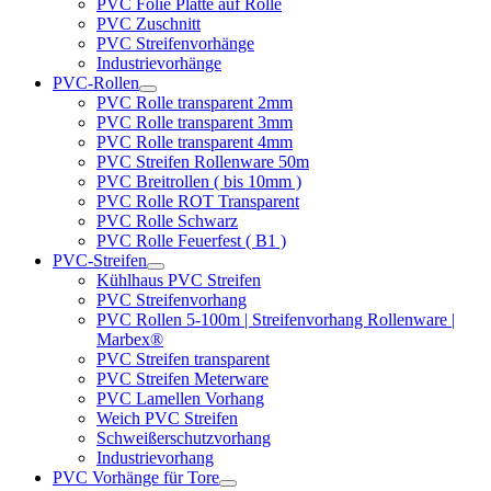
PVC Folie Platte auf Rolle
PVC Zuschnitt
PVC Streifenvorhänge
Industrievorhänge
PVC-Rollen
PVC Rolle transparent 2mm
PVC Rolle transparent 3mm
PVC Rolle transparent 4mm
PVC Streifen Rollenware 50m
PVC Breitrollen ( bis 10mm )
PVC Rolle ROT Transparent
PVC Rolle Schwarz
PVC Rolle Feuerfest ( B1 )
PVC-Streifen
Kühlhaus PVC Streifen
PVC Streifenvorhang
PVC Rollen 5-100m | Streifenvorhang Rollenware |
Marbex®
PVC Streifen transparent
PVC Streifen Meterware
PVC Lamellen Vorhang
Weich PVC Streifen
Schweißerschutzvorhang
Industrievorhang
PVC Vorhänge für Tore