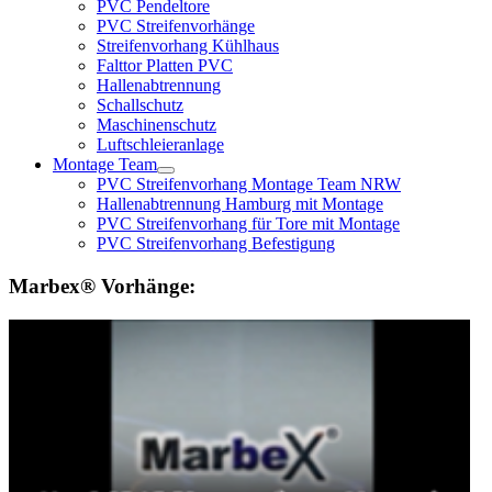
PVC Pendeltore
PVC Streifenvorhänge
Streifenvorhang Kühlhaus
Falttor Platten PVC
Hallenabtrennung
Schallschutz
Maschinenschutz
Luftschleieranlage
Montage Team
PVC Streifenvorhang Montage Team NRW
Hallenabtrennung Hamburg mit Montage
PVC Streifenvorhang für Tore mit Montage
PVC Streifenvorhang Befestigung
Marbex® Vorhänge: