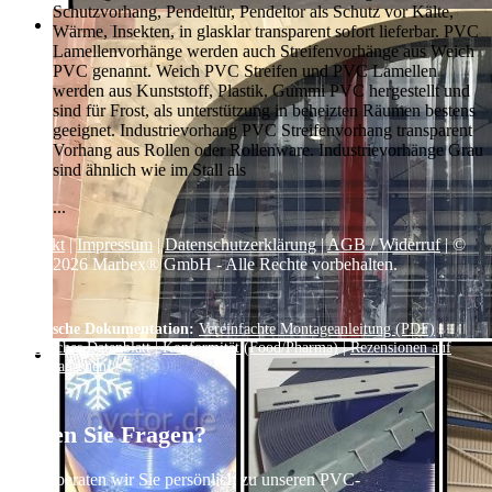
Schutzvorhang, Pendeltür, Pendeltor als Schutz vor Kälte,
Wärme, Insekten, in glasklar transparent sofort lieferbar. PVC
Lamellenvorhänge werden auch Streifenvorhänge aus Weich
PVC genannt. Weich PVC Streifen und PVC Lamellen
werden aus Kunststoff, Plastik, Gummi PVC hergestellt und
sind für Frost, als unterstützung in beheizten Räumen bestens
geeignet. Industrievorhang PVC Streifenvorhang transparent
Vorhang aus Rollen oder Rollenware. Industrievorhänge Grau
sind ähnlich wie im Stall als
...
Kontakt
|
Impressum
|
Datenschutzerklärung
|
AGB / Widerruf
| ©
1999–
2026
Marbex® GmbH - Alle Rechte vorbehalten.
Technische Dokumentation:
Vereinfachte Montageanleitung (PDF)
|
Technisches Datenblatt
|
Konformität (Food/Pharma)
|
Rezensionen auf
Google ansehen
Haben Sie Fragen?
Gerne beraten wir Sie persönlich zu unseren PVC-