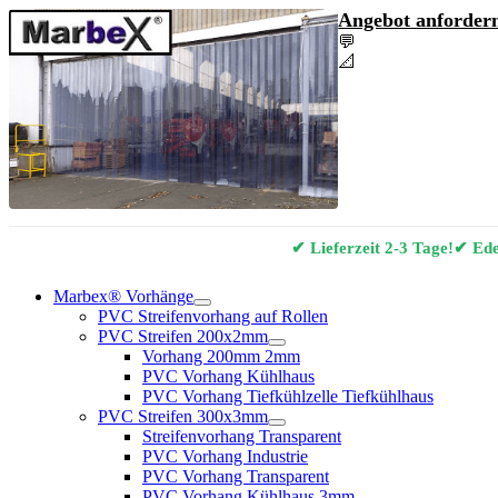
Angebot anfordern
💬
Angebot & Berat
📐
Marbex® Vorhan
✔ Lieferzeit 2-3 Tage!
✔ Edel
Marbex® Vorhänge
PVC Streifenvorhang auf Rollen
PVC Streifen 200x2mm
Vorhang 200mm 2mm
PVC Vorhang Kühlhaus
PVC Vorhang Tiefkühlzelle Tiefkühlhaus
PVC Streifen 300x3mm
Streifenvorhang Transparent
PVC Vorhang Industrie
PVC Vorhang Transparent
PVC Vorhang Kühlhaus 3mm