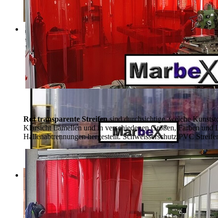
Rot transparente Streifen
sind durchsichtige, weiche Kunsts
Klarsicht Lamellen und in verschiedenen Größen, Farben und 
Hallenabtrennungen hergestellt. Schweisserschutz PVC Streife