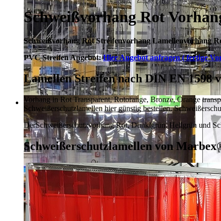
Schweißvorhang Rot Vorhan
Schweißvorhang Rot Streifenvorhang Lamellenvorhang Ro
PVC Streifen Angebot:
Hier Angebot anfragen ( fertige Vor
Lamellen Streifen nach DIN EN 159
Vorhang in Rot Transparent, Rotorange, Bronze, Orange trans
Schweißerschutzlamellen hier günstig bestellen.
Schweißerschut
Der
Schweißerschutzvorhang Rot, Dunklgrün,
Hellgrün und Sc
Schweißerschutzlamellen von Marbex