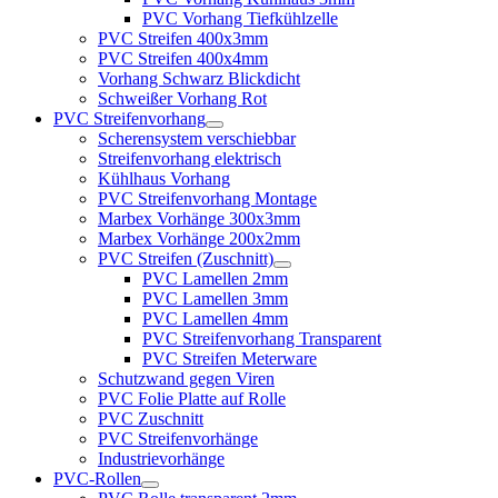
PVC Vorhang Tiefkühlzelle
PVC Streifen 400x3mm
PVC Streifen 400x4mm
Vorhang Schwarz Blickdicht
Schweißer Vorhang Rot
PVC Streifenvorhang
Scherensystem verschiebbar
Streifenvorhang elektrisch
Kühlhaus Vorhang
PVC Streifenvorhang Montage
Marbex Vorhänge 300x3mm
Marbex Vorhänge 200x2mm
PVC Streifen (Zuschnitt)
PVC Lamellen 2mm
PVC Lamellen 3mm
PVC Lamellen 4mm
PVC Streifenvorhang Transparent
PVC Streifen Meterware
Schutzwand gegen Viren
PVC Folie Platte auf Rolle
PVC Zuschnitt
PVC Streifenvorhänge
Industrievorhänge
PVC-Rollen