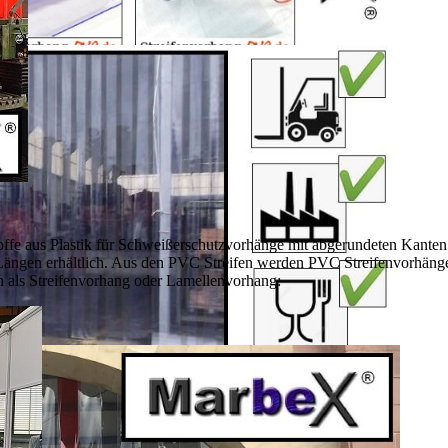
toffe aus Plastik für Schweißerschutzvorhänge mit abgerundeten Kanten
Längen erhältlich. Aus den PVC Streifen werden PVC Streifenvorhänge
n als Streifenvorhang oder Lamellenvorhang: