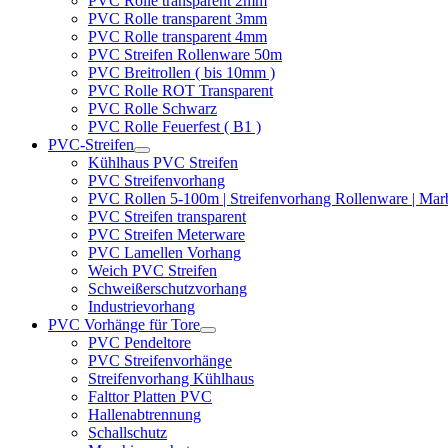
PVC Rolle transparent 2mm
PVC Rolle transparent 3mm
PVC Rolle transparent 4mm
PVC Streifen Rollenware 50m
PVC Breitrollen ( bis 10mm )
PVC Rolle ROT Transparent
PVC Rolle Schwarz
PVC Rolle Feuerfest ( B1 )
PVC-Streifen
Kühlhaus PVC Streifen
PVC Streifenvorhang
PVC Rollen 5-100m | Streifenvorhang Rollenware | Ma
PVC Streifen transparent
PVC Streifen Meterware
PVC Lamellen Vorhang
Weich PVC Streifen
Schweißerschutzvorhang
Industrievorhang
PVC Vorhänge für Tore
PVC Pendeltore
PVC Streifenvorhänge
Streifenvorhang Kühlhaus
Falttor Platten PVC
Hallenabtrennung
Schallschutz