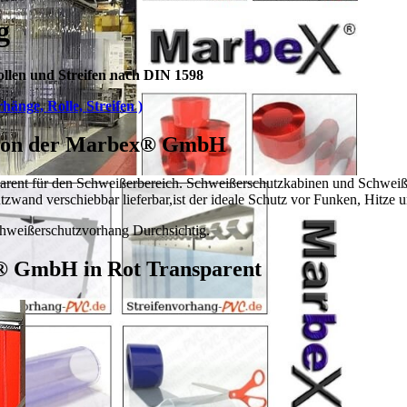
g
llen und Streifen nach DIN 1598
hänge, Rolle, Streifen )
8 von der Marbex® GmbH
parent für den Schweißerbereich. Schweißerschutzkabinen und Schwei
zwand verschiebbar lieferbar,
ist der ideale Schutz vor Funken, Hitz
hweißerschutzvorhang Durchsichtig.
® GmbH in Rot Transparent