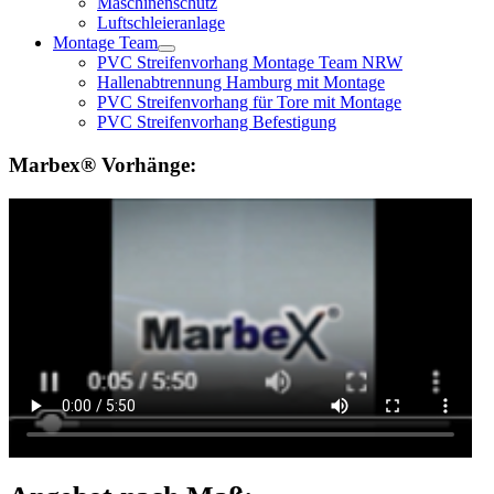
Maschinenschutz
Luftschleieranlage
Montage Team
PVC Streifenvorhang Montage Team NRW
Hallenabtrennung Hamburg mit Montage
PVC Streifenvorhang für Tore mit Montage
PVC Streifenvorhang Befestigung
Marbex® Vorhänge: