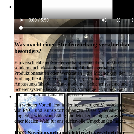
Was macht einen Streifenvorhang verschiebbar
besonders?
Ein verschiebbarer Streifenvorhang ist nicht nur praktisch,
sondern auch vielseitig einsetzbar. Ob in Lagerhallen,
Produktionsstätten oder Werkstätten – die Möglichkeit, den
Vorhang flexibel zu verschieben, sorgt für maximale
Anpassungsfähigkeit. Dank moderner Schienensysteme und
Scherensysteme lassen sich diese Vorhänge leicht bewegen
und an jede Raumsituation anpassen.
Ein weiterer Vorteil liegt in der hochwertigen Verarbeitung
von PVC- und Kunststoffvorhängen. Diese Materialien sind
langlebig, widerstandsfähig und leicht zu reinigen, was sie zu
einer idealen Wahl für anspruchsvolle Umgebungen macht.
PVC Streifenvorhang elektrisch verschiebbar