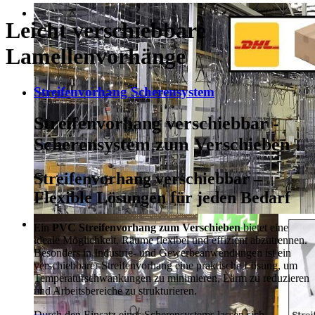
Leicht verschiebbare
Lamellenvorhänge
Streifenvorhang Scherensystem
Streifenvorhang verschiebbar -
Scherensystem zum Verschieben
Streifenvorhang verschiebbar –
Flexible Lösungen für jeden Bedarf
Ein
PVC Streifenvorhang zum Verschieben
bietet eine
ideale Möglichkeit, Räume flexibel und effizient abzutrennen.
Besonders in Industrie- und Gewerbeanwendungen ist ein
verschiebbarer Streifenvorhang eine praktische Lösung, um
Temperaturschwankungen zu minimieren, Lärm zu reduzieren
und Arbeitsbereiche zu strukturieren.
Durch den Einsatz eines Scherensystems lassen sich