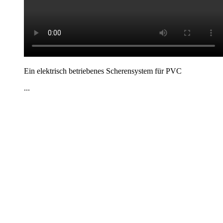
Ein elektrisch betriebenes Scherensystem für PVC
...
Kontakt
|
Impressum
|
Datenschutzerklärung
|
AGB / Widerruf
| ©
1999–
2026
Marbex® GmbH - Alle Rechte vorbehalten.
Technische Dokumentation:
Vereinfachte Montageanleitung (PDF)
|
Technisches Datenblatt
|
Konformität (Food/Pharma)
|
Rezensionen auf
Google ansehen
Haben Sie Fragen?
Gerne beraten wir Sie persönlich zu unseren PVC-
Streifenvorhängen und Industrievorhängen.