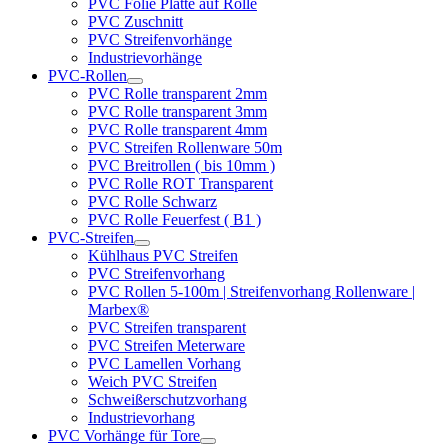
PVC Folie Platte auf Rolle
PVC Zuschnitt
PVC Streifenvorhänge
Industrievorhänge
PVC-Rollen
PVC Rolle transparent 2mm
PVC Rolle transparent 3mm
PVC Rolle transparent 4mm
PVC Streifen Rollenware 50m
PVC Breitrollen ( bis 10mm )
PVC Rolle ROT Transparent
PVC Rolle Schwarz
PVC Rolle Feuerfest ( B1 )
PVC-Streifen
Kühlhaus PVC Streifen
PVC Streifenvorhang
PVC Rollen 5-100m | Streifenvorhang Rollenware |
Marbex®
PVC Streifen transparent
PVC Streifen Meterware
PVC Lamellen Vorhang
Weich PVC Streifen
Schweißerschutzvorhang
Industrievorhang
PVC Vorhänge für Tore