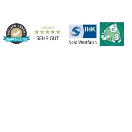
Adresse:
Marbex® GmbH | Am Schornacker 52 | 46485 Wesel,
Deutschland | Tel.: 0281 / 20 67 917 - 0