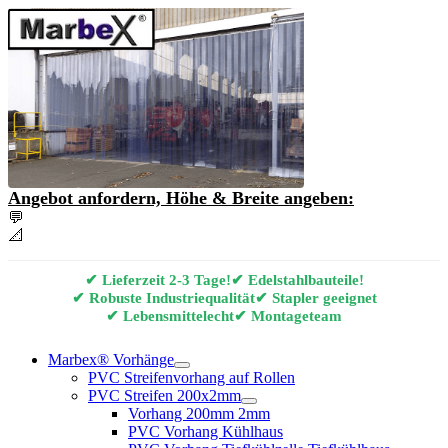
Angebot anfordern, Höhe & Breite angeben:
💬
Angebot & Beratung per E-Mail anfordern
📐
Marbex® Vorhang Konfigurator
✔ Lieferzeit 2-3 Tage!
✔ Edelstahlbauteile!
✔ Robuste Industriequalität
✔ Stapler geeignet
✔ Lebensmittelecht
✔ Montageteam
Marbex® Vorhänge
PVC Streifenvorhang auf Rollen
PVC Streifen 200x2mm
Vorhang 200mm 2mm
PVC Vorhang Kühlhaus