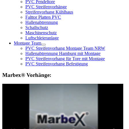
PVC Pendeltore
PVC Streifenvorhänge
Streifenvorhang Kühlhaus
Falttor Platten PVC
Hallenabtrennung
Schallschutz
Maschinenschutz
Luftschleieranlage
Montage Team
PVC Streifenvorhang Montage Team NRW
Hallenabtrennung Hamburg mit Montage
PVC Streifenvorhang für Tore mit Montage
PVC Streifenvorhang Befestigung
Marbex® Vorhänge: