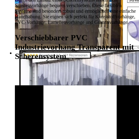
Streifenvorhänge bequem verschieben. Diese flexiblen
Systeme sind besonders robust und ermöglichen eine einfache
Handhabung. Sie eignen sich perfekt für Kunststoffvorhänge,
PVC-Vorhänge, Lamellenvorhänge und Gummivorhänge.
Verschiebbarer PVC
Industrievorhang Transparent mit
Scherensystem