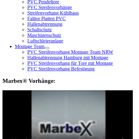
PVC Pendeltore
PVC Streifenvorhänge
Streifenvorhang Kühlhaus
Falttor Platten PVC
Hallenabtrennung
Schallschutz
Maschinenschutz
Luftschleieranlage
Montage Team
PVC Streifenvorhang Montage Team NRW
Hallenabtrennung Hamburg mit Montage
PVC Streifenvorhang für Tore mit Montage
PVC Streifenvorhang Befestigung
Marbex® Vorhänge: