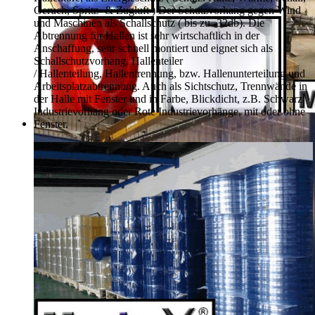
Geruch, Spritz- & Zugluft ) Der Schutzvorhang gegen Wind
und Maschinen als Schallschutz ( bis zu -32db). Die
Abtrennung für Hallen ist sehr wirtschaftlich in der
Anschaffung, sehr schnell montiert und eignet sich als
Schallschutzvorhang, Hallenteiler
/
Hallenteilung,
Hallentrennung, bzw. Hallenunterteilung und
Arbeitsplatzabtrennung. Auch als Sichtschutz, Trennwände in
der Halle mit Fenster und in Farbe, Blickdicht, z.B. Schwarz
Industrievorhang oder Rote Industrievorhänge, mit oder ohne
Fenster.