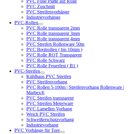
PVC Folie Platte auf Rolle
PVC Zuschnitt
PVC Streifenvorhänge
Industrievorhänge
PVC-Rollen
PVC Rolle transparent 2mm
PVC Rolle transparent 3mm
PVC Rolle transparent 4mm
PVC Streifen Rollenware 50m
PVC Breitrollen ( bis 10mm )
PVC Rolle ROT Transparent
PVC Rolle Schwarz
PVC Rolle Feuerfest ( B1 )
PVC-Streifen
Kühlhaus PVC Streifen
PVC Streifenvorhang
PVC Rollen 5-100m | Streifenvorhang Rollenware |
Marbex®
PVC Streifen transparent
PVC Streifen Meterware
PVC Lamellen Vorhang
Weich PVC Streifen
Schweißerschutzvorhang
Industrievorhang
PVC Vorhänge für Tore