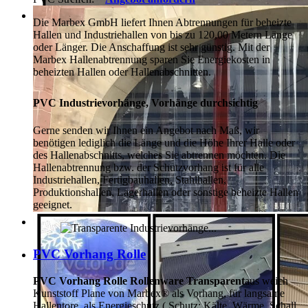
Die Marbex GmbH liefert Ihnen Abtrennungen für beheizte
Hallen und Industriehallen von bis zu 120,00 Metern Länge
oder Länger. Die Anschaffung ist sehr günstig. Mit der
Marbex Hallenabtrennung sparen Sie Energiekosten in
beheizten Hallen oder Hallenabschnitten.
PVC Industrievorhänge, Vorhänge durchsichtig
Gerne senden wir Ihnen ein Angebot nach Maß, wir
benötigen lediglich die Länge und die Höhe Ihrer Halle oder
des Hallenabschnitts, welches Sie abtrennen möchten. Die
Hallenabtrennung bzw. der Schutzvorhang ist für alle
Industriehallen, Fertigbauhallen, Stahlhallen,
Produktionshallen, Lagerhallen oder sonstige beheizte Hallen
geeignet.
...
PVC Vorhang Rolle
PVC Vorhang Rolle Rollenware Transparent
aus weich
Kunststoff Plane von Marbex® als Vorhang, für langsame
Hallentore, als Energieschutz (
Schutz:
Kälte, Wärme, Schall,