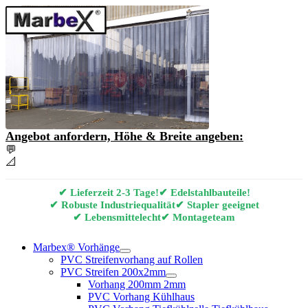
Angebot anfordern, Höhe & Breite angeben:
💬
Angebot & Beratung per E-Mail anfordern
📐
Marbex® Vorhang Konfigurator
✔ Lieferzeit 2-3 Tage!
✔ Edelstahlbauteile!
✔ Robuste Industriequalität
✔ Stapler geeignet
✔ Lebensmittelecht
✔ Montageteam
Marbex® Vorhänge
PVC Streifenvorhang auf Rollen
PVC Streifen 200x2mm
Vorhang 200mm 2mm
PVC Vorhang Kühlhaus