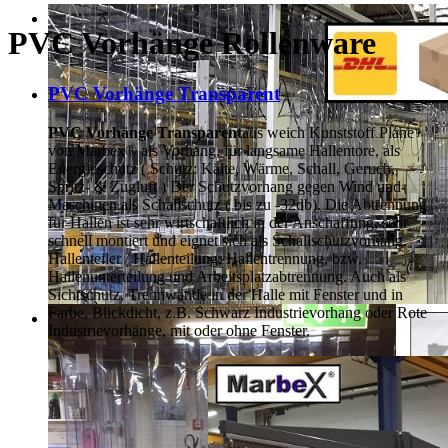
PVC Vorhänge Rollenware
PVC Vorhänge Transparent
PVC Vorhänge Transparent
aus weich Kunststoff Plane
von Marbex® als Vorhang, für langsame Hallentore, als
Energieschutz (
Schutz:
Kälte, Wärme, Schall, Geruch,
Spritz- & Zugluft ) Der Schutzvorhang gegen Wind und
Maschinen als Schallschutz ( bis zu -32db). Die Abtrennung
für Hallen ist sehr wirtschaftlich in der Anschaffung, sehr
schnell montiert und eignet sich als Schallschutzvorhang,
Hallenteiler /
Hallenteilung,
Hallentrennung, bzw.
Hallenunterteilung und Arbeitsplatzabtrennung. Auch als
Sichtschutz, Trennwände in der Halle mit Fenster und in
Farbe, Blickdicht, z.B. Schwarz Industrievorhang oder Rote
Industrievorhänge, mit oder ohne Fenster.