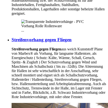
Hallenabtrennung bzw. der Schutzvorhang ist für alle
Industriehallen, Fertigbauhallen, Stahlhallen,
Produktionshallen, Lagerhallen oder sonstige beheizte Hallen
geeignet.
...
Streifenvorhang gegen Fliegen
Streifenvorhang gegen Fliegen
aus weich Kunststoff Plane
von Marbex® als Vorhang, für langsame Hallentore, als
Energieschutz (
Schutz:
Kälte, Wärme, Schall, Geruch,
Spritz- & Zugluft ) Der Schutzvorhang gegen Wind und
Maschinen als Schallschutz ( bis zu -32db). Die Abtrennung
für Hallen ist sehr wirtschaftlich in der Anschaffung, sehr
schnell montiert und eignet sich als Schallschutzvorhang,
Hallenteiler /
Hallenteilung,
Streifenvorhang gegen Fliegen,
bzw. Hallenunterteilung und Arbeitsplatzabtrennung. Auch als
Sichtschutz, Trennwände in der Halle, im Lager mit Fenster
und in Farbe, Blickdicht, z.B. Schwarz Industrievorhang oder
Rote Industrievorhänge, mit oder ohne Fenster.