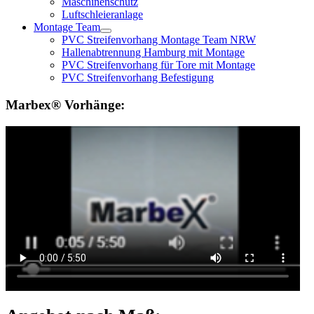
Maschinenschutz
Luftschleieranlage
Montage Team
PVC Streifenvorhang Montage Team NRW
Hallenabtrennung Hamburg mit Montage
PVC Streifenvorhang für Tore mit Montage
PVC Streifenvorhang Befestigung
Marbex® Vorhänge: