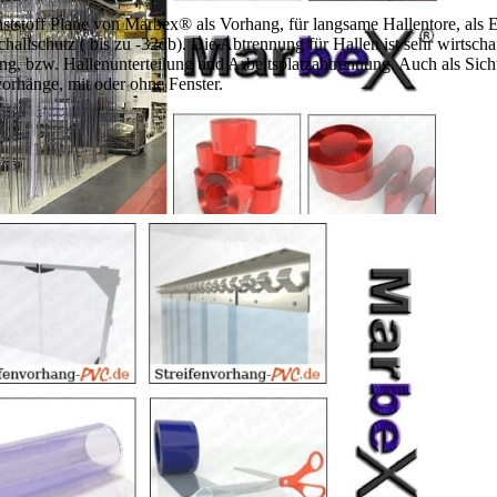
ststoff Plane von Marbex® als Vorhang, für langsame Hallentore, als 
lschutz ( bis zu -32db). Die Abtrennung für Hallen ist sehr wirtschaftl
ng, bzw. Hallenunterteilung und Arbeitsplatzabtrennung. Auch als Sich
vorhänge, mit oder ohne Fenster.