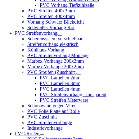
PVC Vorhang Tiefkühlzelle
PVC Streifen 400x3mm
PVC Streifen 400x4mm
Vorhang Schwarz Blickdicht
Schweißer Vorhang Rot
PVC Streifenvorhang
Scherensystem verschiebbar
Streifenvorhang elektrisch
Kühlhaus Vorhang
PVC Streifenvorhang Montage
Marbex Vorhänge 300x3mm
Marbex Vorhänge 200x2mm
PVC Streifen (Zuschnitt)
PVC Lamellen 2mm
PVC Lamellen 3mm
PVC Lamellen 4mm
PVC Streifenvorhang Transparent
PVC Streifen Meterware
Schutzwand gegen Viren
PVC Folie Platte auf Rolle
PVC Zuschnitt
PVC Streifenvorhänge
Industrievorhänge
PVC-Rollen