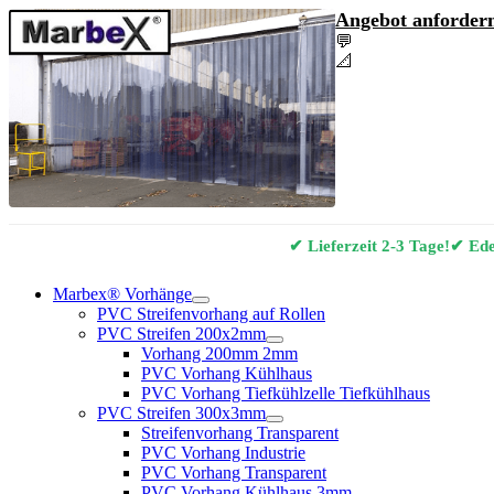
Angebot anfordern
💬
Angebot & Berat
📐
Marbex® Vorhan
✔ Lieferzeit 2-3 Tage!
✔ Edel
Marbex® Vorhänge
PVC Streifenvorhang auf Rollen
PVC Streifen 200x2mm
Vorhang 200mm 2mm
PVC Vorhang Kühlhaus
PVC Vorhang Tiefkühlzelle Tiefkühlhaus
PVC Streifen 300x3mm
Streifenvorhang Transparent
PVC Vorhang Industrie
PVC Vorhang Transparent
PVC Vorhang Kühlhaus 3mm