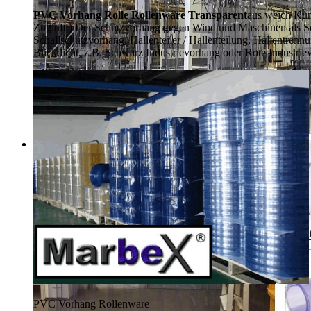
PVC Vorhang Rolle Rollenware Transparent
aus weich Kun
Zugluft ) Der Schutzvorhang gegen Wind und Maschinen als Schal
Schallschutzvorhang, Hallenteiler /
Hallenteilung,
Hallentrennu
Blickdicht, z.B. Schwarz Industrievorhang oder Rote Industrie
PVC Vorhang Rollenware