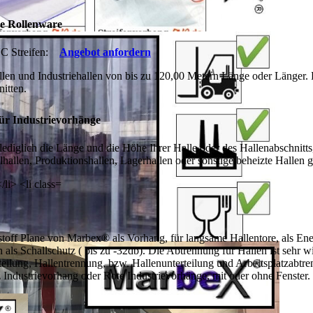
e Rollenware
C Streifen:
Angebot anfordern
en und Industriehallen von bis zu 120,00 Metern Länge oder Länger. 
itten.
ür Industrievorhänge
ediglich die Länge und die Höhe Ihrer Halle oder des Hallenabschnitt
hlhallen, Produktionshallen, Lagerhallen oder sonstige beheizte Hallen g
toff Plane von Marbex® als Vorhang, für langsame Hallentore, als Ene
 Schallschutz ( bis zu -32db). Die Abtrennung für Hallen ist sehr wir
teilung,
Hallentrennung, bzw. Hallenunterteilung und Arbeitsplatzabtre
z Industrievorhang oder Rote Industrievorhänge, mit oder ohne Fenster.