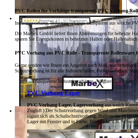
PVC Rollen für Vorhänge transparent, PVC Vorhang Roll
Industrievorhang, Industrievorhänge transparent aus weiche PV
Die Marbex GmbH liefert Ihnen Abtrennungen für beheizte Hall
sparen Sie Energiekosten in beheizten Hallen oder Hallenabschn
PVC Vorhang aus PVC Rolle - Transparente Rollenware f
Gerne senden wir Ihnen ein Angebot nach Maß, wir benötigen l
Schutzvorhang ist für alle Industriehallen, Fertigbauhallen, Sta
PVC Vorhang Lager
PVC Vorhang Lager, Lagervorhang
aus weich Kunsts
Zugluft ) Der Schutzvorhang gegen Wind und Maschinen als
eignet sich als Schallschutzvorhang, Hallenteiler /
Hallen
Lager mit Fenster und in Farbe, Blickdicht, z.B. Schwar