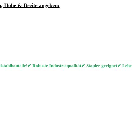
, Höhe & Breite angeben:
ung per E-Mail anfordern
g Konfigurator
stahlbauteile!
✔ Robuste Industriequalität
✔ Stapler geeignet
✔ Leben