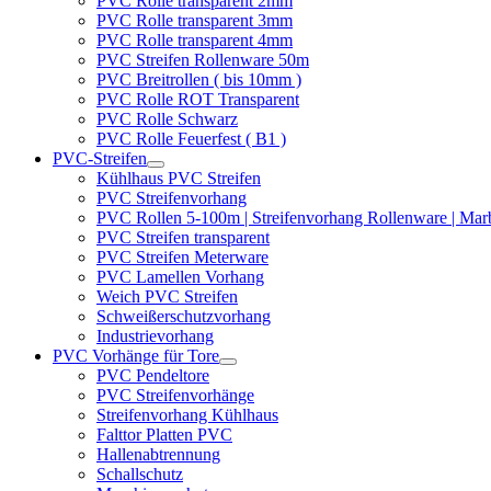
PVC Rolle transparent 2mm
PVC Rolle transparent 3mm
PVC Rolle transparent 4mm
PVC Streifen Rollenware 50m
PVC Breitrollen ( bis 10mm )
PVC Rolle ROT Transparent
PVC Rolle Schwarz
PVC Rolle Feuerfest ( B1 )
PVC-Streifen
Kühlhaus PVC Streifen
PVC Streifenvorhang
PVC Rollen 5-100m | Streifenvorhang Rollenware | Ma
PVC Streifen transparent
PVC Streifen Meterware
PVC Lamellen Vorhang
Weich PVC Streifen
Schweißerschutzvorhang
Industrievorhang
PVC Vorhänge für Tore
PVC Pendeltore
PVC Streifenvorhänge
Streifenvorhang Kühlhaus
Falttor Platten PVC
Hallenabtrennung
Schallschutz