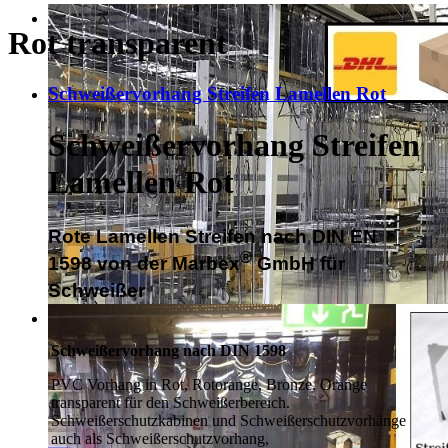
Rot transparent
Schweißervorhang Streifen Lamellen Rot
Schweißervorhang Streifen
Lamellen Rot
Rote Lamellen Streifen nach DIN EN
®
1598
von der Marbex
GmbH für
Schweißer
S
chweißervorhang
nach DIN 1598
PVC Vorhang in Rot, Rotorange, Bronze, Orange
transparent für den Schweißerbereich.
Schweißerschutzkabinen und Schweißerschutzvorhänge
auch als Schweißerschutzvorhang,