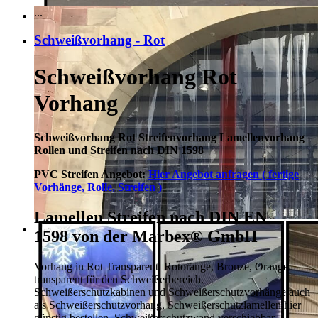
...
Schweißvorhang - Rot
Schweißvorhang Rot
Vorhang
Schweißvorhang Rot Streifenvorhang Lamellenvorhang
Rollen und Streifen nach DIN 1598
PVC Streifen Angebot:
Hier Angebot anfragen ( fertige
Vorhänge, Rolle, Streifen )
Lamellen Streifen nach DIN EN
1598 von der Marbex® GmbH
Vorhang in Rot Transparent, Rotorange, Bronze, Orange
transparent für den Schweißerbereich.
Schweißerschutzkabinen und Schweißerschutzvorhänge auch
als Schweißerschutzvorhang, Schweißerschutzlamellen hier
günstig bestellen.
Schweißerschutzwand verschiebbar