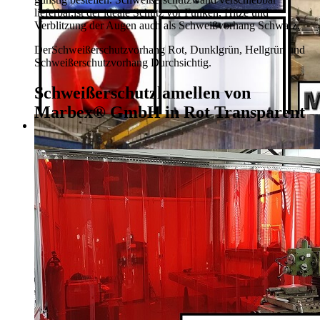
lieferbar,
ist der ideale Schutz vor Funken, Hitze und
Verblitzung der Augen auch als Schweißvorhang Schwarz.
Der
Schweißerschutzvorhang Rot, Dunklgrün,
Hellgrün und
Schweißerschutzvorhang Durchsichtig.
Schweißerschutzlamellen von
Marbex® GmbH in Rot Transparent