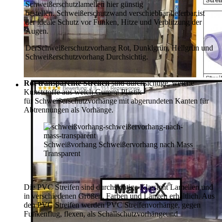
Schweißerschutzlamellen hier günstig
bestellen.
Schweißerschutzwand verschiebbar lieferbar,
ist
der ideale Schutz vor Funken, Hitze und Verblitzung der
Augen.
Der
Schweißerschutzvorhang Rot, Dunklgrün,
Hellgrün und
Schweißerschutzvorhang Durchsichtig.
Rot transparente Streifen
sind durchsichtige, weiche
Kunststoffe aus weich Gummi Plastik
für Schweißerschutzvorhänge mit abgerundeten Kanten für
Abtrennungen als Vorhänge.
Schweißvorhang Schweißervorhang nach Mass
Transparent
Die PVC Streifen sind durchsichtige Klarsicht Lamellen und
in verschiedenen Größen, Farben und Längen erhältlich. Aus
den PVC Streifen werden PVC Streifenvorhänge, gegen
Funkenflug, flexen, als Schallschutzvorhänge
und