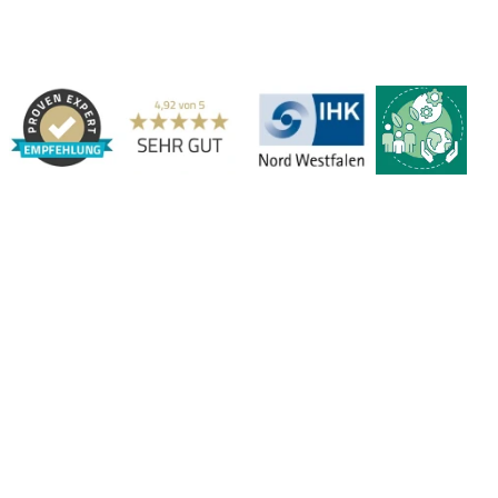
Adresse:
Marbex® GmbH | Am Schornacker 52 | 46485 Wesel,
Deutschland | Tel.: 0281 / 20 67 917 - 0