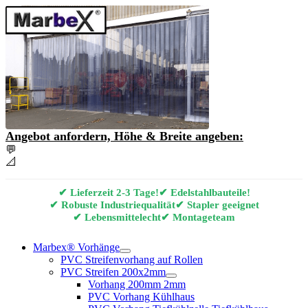
Angebot anfordern, Höhe & Breite angeben:
💬
Angebot & Beratung per E-Mail anfordern
📐
Marbex® Vorhang Konfigurator
✔ Lieferzeit 2-3 Tage!
✔ Edelstahlbauteile!
✔ Robuste Industriequalität
✔ Stapler geeignet
✔ Lebensmittelecht
✔ Montageteam
Marbex® Vorhänge
PVC Streifenvorhang auf Rollen
PVC Streifen 200x2mm
Vorhang 200mm 2mm
PVC Vorhang Kühlhaus