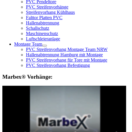
PVC Pendeltore
PVC Streifenvorhänge
Streifenvorhang Kühlhaus
Falttor Platten PVC
Hallenabtrennung
Schallschutz
Maschinenschutz
Luftschleieranlage
Montage Team
PVC Streifenvorhang Montage Team NRW
Hallenabtrennung Hamburg mit Montage
PVC Streifenvorhang für Tore mit Montage
PVC Streifenvorhang Befestigung
Marbex® Vorhänge: