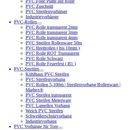
PVC Folie Platte auf Rolle
PVC Zuschnitt
PVC Streifenvorhänge
Industrievorhänge
PVC-Rollen
PVC Rolle transparent 2mm
PVC Rolle transparent 3mm
PVC Rolle transparent 4mm
PVC Streifen Rollenware 50m
PVC Breitrollen ( bis 10mm )
PVC Rolle ROT Transparent
PVC Rolle Schwarz
PVC Rolle Feuerfest ( B1 )
PVC-Streifen
Kühlhaus PVC Streifen
PVC Streifenvorhang
PVC Rollen 5-100m | Streifenvorhang Rollenware |
Marbex®
PVC Streifen transparent
PVC Streifen Meterware
PVC Lamellen Vorhang
Weich PVC Streifen
Schweißerschutzvorhang
Industrievorhang
PVC Vorhänge für Tore