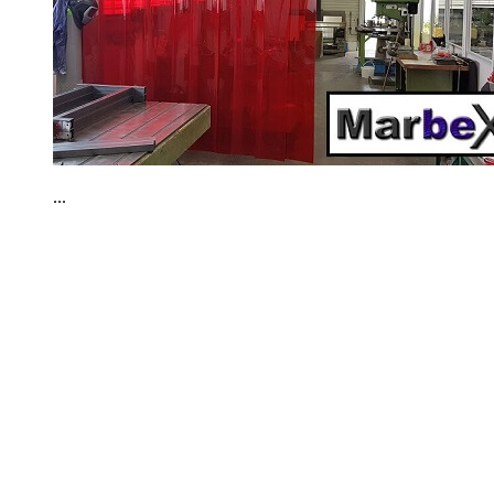
...
Kontakt
|
Impressum
|
Datenschutzerklärung
|
AGB / Widerruf
| ©
1999–
2026
Marbex® GmbH - Alle Rechte vorbehalten.
Technische Dokumentation:
Vereinfachte Montageanleitung (PDF)
|
Technisches Datenblatt
|
Konformität (Food/Pharma)
|
Rezensionen auf
Google ansehen
Haben Sie Fragen?
Gerne beraten wir Sie persönlich zu unseren PVC-
Streifenvorhängen und Industrievorhängen.