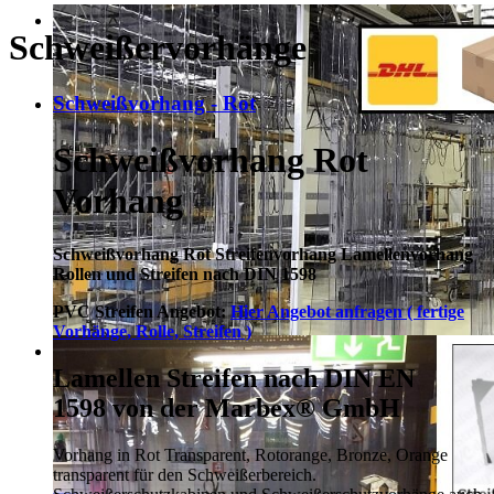
Schweißervorhänge
Schweißvorhang - Rot
Schweißvorhang Rot
Vorhang
Schweißvorhang Rot Streifenvorhang Lamellenvorhang
Rollen und Streifen nach DIN 1598
PVC Streifen Angebot:
Hier Angebot anfragen ( fertige
Vorhänge, Rolle, Streifen )
Lamellen Streifen nach DIN EN
1598 von der Marbex® GmbH
Vorhang in Rot Transparent, Rotorange, Bronze, Orange
transparent für den Schweißerbereich.