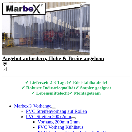
Angebot anfordern, Höhe & Breite angeben:
💬
Angebot & Beratung per E-Mail anfordern
📐
Marbex® Vorhang Konfigurator
✔ Lieferzeit 2-3 Tage!
✔ Edelstahlbauteile!
✔ Robuste Industriequalität
✔ Stapler geeignet
✔ Lebensmittelecht
✔ Montageteam
Marbex® Vorhänge
PVC Streifenvorhang auf Rollen
PVC Streifen 200x2mm
Vorhang 200mm 2mm
PVC Vorhang Kühlhaus