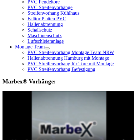
PVC Pendeltore
PVC Streifenvorhänge
Streifenvorhang Kühlhaus
Falttor Platten PVC
Hallenabtrennung
Schallschutz
Maschinenschutz
Luftschleieranlage
Montage Team
PVC Streifenvorhang Montage Team NRW
Hallenabtrennung Hamburg mit Montage
PVC Streifenvorhang für Tore mit Montage
PVC Streifenvorhang Befestigung
Marbex® Vorhänge: