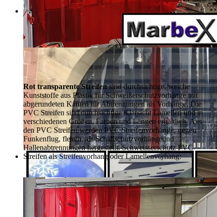
Rot transparente Streifen
sind durchsichtige, weiche
Kunststoffe aus Plastik für Schweißerschutzvorhänge mit
abgerundeten Kanten für Abtrennungen als Vorhänge. Die
PVC Streifen sind durchsichtige Klarsicht Lamellen und in
verschiedenen Größen, Farben und Längen erhältlich. Aus
den PVC Streifen werden PVC Streifenvorhänge, gegen
Funkenflug, flexen, als Schallschutzvorhänge
und
Hallenabtrennungen hergestellt. Schweisserschutz PVC
Streifen als Streifenvorhang oder Lamellenvorhang: