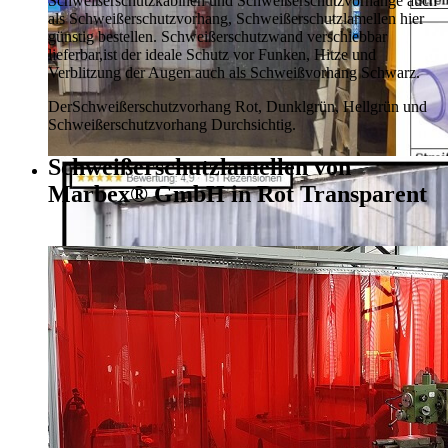
Schweißerschutzkabinen und Schweißerschutzvorhänge auch
als Schweißerschutzvorhang, Schweißerschutzlamellen hier
günstig bestellen.
Schweißerschutzwand verschiebbar
lieferbar,
ist der ideale Schutz vor Funken, Hitze und
Verblitzung der Augen auch als Schweißvorhang Schwarz.
Der
Schweißerschutzvorhang Rot, Dunklgrün,
Hellgrün und
Schweißerschutzvorhang Durchsichtig.
Schweißerschutzlamellen von
Marbex® GmbH in Rot Transparent