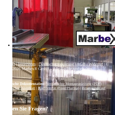
...
Kontakt
|
Impressum
|
Datenschutzerklärung
|
AGB / Widerruf
| ©
1999–
2026
Marbex® GmbH - Alle Rechte vorbehalten.
Technische Dokumentation:
Vereinfachte Montageanleitung (PDF)
|
Technisches Datenblatt
|
Konformität (Food/Pharma)
|
Rezensionen auf
Google ansehen
Haben Sie Fragen?