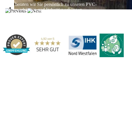
Gerne beraten wir Sie persönlich zu unseren PVC-
Streifenvorhängen und Industrievorhängen.
Adresse:
Marbex® GmbH | Am Schornacker 52 | 46485 Wesel,
Deutschland | Tel.: 0281 / 20 67 917 - 0