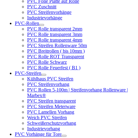
PVC Folie Platte auf Rolle
PVC Zuschnitt
PVC Streifenvorhänge
Industrievorhänge
PVC-Rollen
PVC Rolle transparent 2mm
PVC Rolle transparent 3mm
PVC Rolle transparent 4mm
PVC Streifen Rollenware 50m
PVC Breitrollen ( bis 10mm )
PVC Rolle ROT Transparent
PVC Rolle Schwarz
PVC Rolle Feuerfest ( B1 )
PVC-Streifen
Kühlhaus PVC Streifen
PVC Streifenvorhang
PVC Rollen 5-100m | Streifenvorhang Rollenware |
Marbex®
PVC Streifen transparent
PVC Streifen Meterware
PVC Lamellen Vorhang
Weich PVC Streifen
Schweißerschutzvorhang
Industrievorhang
PVC Vorhänge für Tore