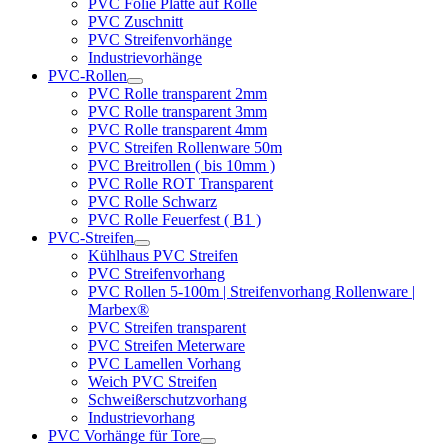
PVC Folie Platte auf Rolle
PVC Zuschnitt
PVC Streifenvorhänge
Industrievorhänge
PVC-Rollen
PVC Rolle transparent 2mm
PVC Rolle transparent 3mm
PVC Rolle transparent 4mm
PVC Streifen Rollenware 50m
PVC Breitrollen ( bis 10mm )
PVC Rolle ROT Transparent
PVC Rolle Schwarz
PVC Rolle Feuerfest ( B1 )
PVC-Streifen
Kühlhaus PVC Streifen
PVC Streifenvorhang
PVC Rollen 5-100m | Streifenvorhang Rollenware |
Marbex®
PVC Streifen transparent
PVC Streifen Meterware
PVC Lamellen Vorhang
Weich PVC Streifen
Schweißerschutzvorhang
Industrievorhang
PVC Vorhänge für Tore