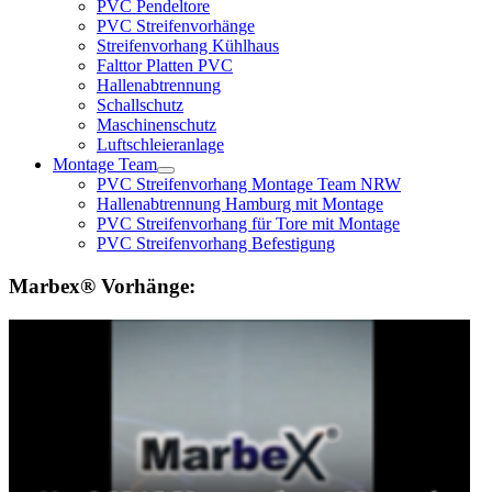
PVC Pendeltore
PVC Streifenvorhänge
Streifenvorhang Kühlhaus
Falttor Platten PVC
Hallenabtrennung
Schallschutz
Maschinenschutz
Luftschleieranlage
Montage Team
PVC Streifenvorhang Montage Team NRW
Hallenabtrennung Hamburg mit Montage
PVC Streifenvorhang für Tore mit Montage
PVC Streifenvorhang Befestigung
Marbex® Vorhänge: