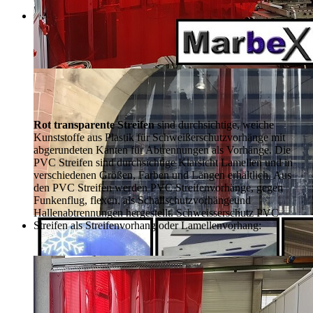
Rot transparente Streifen
sind durchsichtige, weiche
Kunststoffe aus Plastik für Schweißerschutzvorhänge mit
abgerundeten Kanten für Abtrennungen als Vorhänge. Die
PVC Streifen sind durchsichtige Klarsicht Lamellen und in
verschiedenen Größen, Farben und Längen erhältlich. Aus
den PVC Streifen werden PVC Streifenvorhänge, gegen
Funkenflug, flexen, als Schallschutzvorhänge
und
Hallenabtrennungen hergestellt. Schweisserschutz PVC
Streifen als Streifenvorhang oder Lamellenvorhang: