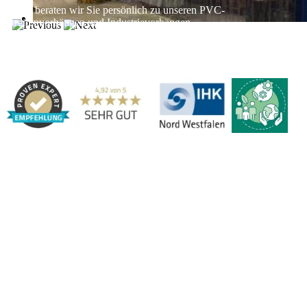
Gerne beraten wir Sie persönlich zu unseren PVC-
Streifenvorhängen und Industrievorhängen.
Adresse:
Marbex® GmbH | Am Schornacker 52 | 46485 Wesel,
Deutschland | Tel.: 0281 / 20 67 917 - 0