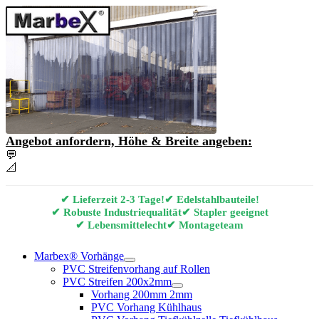
Angebot anfordern, Höhe & Breite angeben:
💬
Angebot & Beratung per E-Mail anfordern
📐
Marbex® Vorhang Konfigurator
✔ Lieferzeit 2-3 Tage!
✔ Edelstahlbauteile!
✔ Robuste Industriequalität
✔ Stapler geeignet
✔ Lebensmittelecht
✔ Montageteam
Marbex® Vorhänge
PVC Streifenvorhang auf Rollen
PVC Streifen 200x2mm
Vorhang 200mm 2mm
PVC Vorhang Kühlhaus