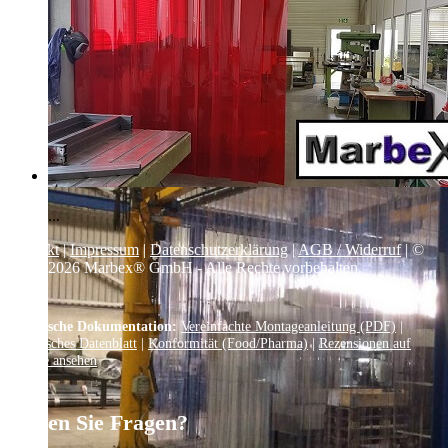
...
Kontakt
|
Impressum
|
Datenschutzerklärung
|
AGB / Widerruf
| ©
1999–
2026
Marbex® GmbH - Alle Rechte vorbehalten.
Technische Dokumentation:
Vereinfachte Montageanleitung (PDF)
|
Technisches Datenblatt
|
Konformität (Food/Pharma)
|
Rezensionen auf
Google ansehen
Haben Sie Fragen?