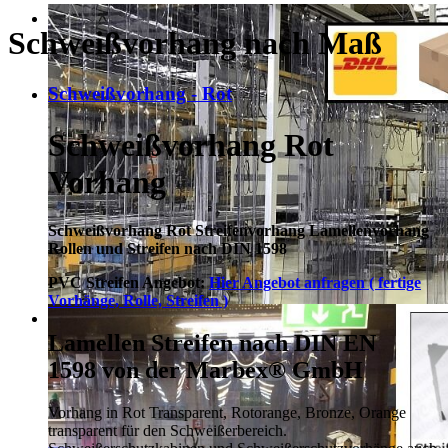
Schweißvorhang nach Maß
Schweißvorhang - Rot
Schweißvorhang Rot
Vorhang
Schweißvorhang Rot Streifenvorhang Lamellenvorhang
Rollen und Streifen nach DIN 1598
PVC Streifen Angebot:
Hier Angebot anfragen ( fertige
Vorhänge, Rolle, Streifen )
Lamellen Streifen nach DIN EN
1598 von der Marbex® GmbH
Vorhang in Rot Transparent, Rotorange, Bronze, Orange
transparent für den Schweißerbereich.