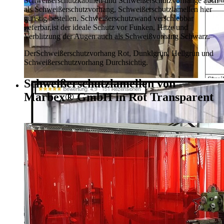
Schweißerschutzkabinen und Schweißerschutzvorhänge auch
als Schweißerschutzvorhang, Schweißerschutzlamellen hier
günstig bestellen.
Schweißerschutzwand verschiebbar
lieferbar,
ist der ideale Schutz vor Funken, Hitze und
Verblitzung der Augen auch als Schweißvorhang Schwarz.
Der
Schweißerschutzvorhang Rot, Dunklgrün,
Hellgrün und
Schweißerschutzvorhang Durchsichtig.
Schweißerschutzlamellen von
Marbex® GmbH in Rot Transparent