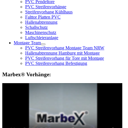
PVC Pendeltore
PVC Streifenvorhänge
Streifenvorhang Kühlhaus
Falttor Platten PVC
Hallenabtrennung
Schallschutz
Maschinenschutz
Luftschleieranlage
Montage Team
PVC Streifenvorhang Montage Team NRW
Hallenabtrennung Hamburg mit Montage
PVC Streifenvorhang für Tore mit Montage
PVC Streifenvorhang Befestigung
Marbex® Vorhänge: