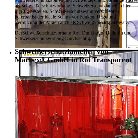
Schweißerschutzkabinen und Schweißerschutzvorhänge auch
als Schweißerschutzvorhang, Schweißerschutzlamellen hier
günstig bestellen.
Schweißerschutzwand verschiebbar
lieferbar,
ist der ideale Schutz vor Funken, Hitze und
Verblitzung der Augen auch als Schweißvorhang Schwarz.
Der
Schweißerschutzvorhang Rot, Dunklgrün,
Hellgrün und
Schweißerschutzvorhang Durchsichtig.
Schweißerschutzlamellen von
Marbex® GmbH in Rot Transparent