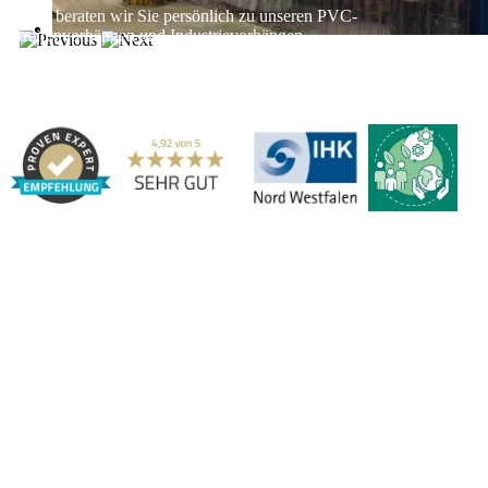
Gerne beraten wir Sie persönlich zu unseren PVC-
Streifenvorhängen und Industrievorhängen.
Adresse:
Marbex® GmbH | Am Schornacker 52 | 46485 Wesel,
Deutschland | Tel.: 0281 / 20 67 917 - 0