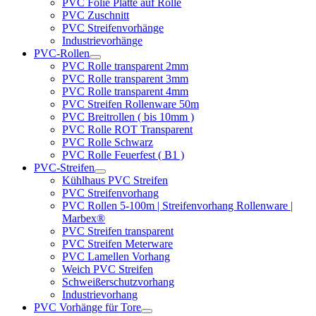
PVC Folie Platte auf Rolle
PVC Zuschnitt
PVC Streifenvorhänge
Industrievorhänge
PVC-Rollen
PVC Rolle transparent 2mm
PVC Rolle transparent 3mm
PVC Rolle transparent 4mm
PVC Streifen Rollenware 50m
PVC Breitrollen ( bis 10mm )
PVC Rolle ROT Transparent
PVC Rolle Schwarz
PVC Rolle Feuerfest ( B1 )
PVC-Streifen
Kühlhaus PVC Streifen
PVC Streifenvorhang
PVC Rollen 5-100m | Streifenvorhang Rollenware |
Marbex®
PVC Streifen transparent
PVC Streifen Meterware
PVC Lamellen Vorhang
Weich PVC Streifen
Schweißerschutzvorhang
Industrievorhang
PVC Vorhänge für Tore