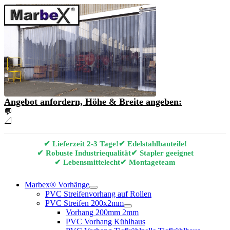
Angebot anfordern, Höhe & Breite angeben:
💬
Angebot & Beratung per E-Mail anfordern
📐
Marbex® Vorhang Konfigurator
✔ Lieferzeit 2-3 Tage!
✔ Edelstahlbauteile!
✔ Robuste Industriequalität
✔ Stapler geeignet
✔ Lebensmittelecht
✔ Montageteam
Marbex® Vorhänge
PVC Streifenvorhang auf Rollen
PVC Streifen 200x2mm
Vorhang 200mm 2mm
PVC Vorhang Kühlhaus