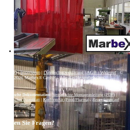
...
Kontakt
|
Impressum
|
Datenschutzerklärung
|
AGB / Widerruf
| ©
1999–
2026
Marbex® GmbH - Alle Rechte vorbehalten.
Technische Dokumentation:
Vereinfachte Montageanleitung (PDF)
|
Technisches Datenblatt
|
Konformität (Food/Pharma)
|
Rezensionen auf
Google ansehen
Haben Sie Fragen?