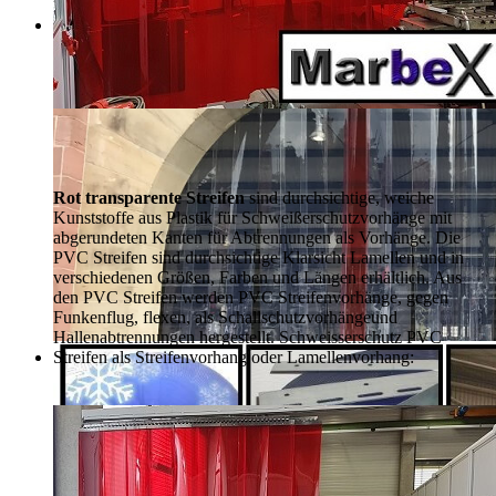
Rot transparente Streifen
sind durchsichtige, weiche
Kunststoffe aus Plastik für Schweißerschutzvorhänge mit
abgerundeten Kanten für Abtrennungen als Vorhänge. Die
PVC Streifen sind durchsichtige Klarsicht Lamellen und in
verschiedenen Größen, Farben und Längen erhältlich. Aus
den PVC Streifen werden PVC Streifenvorhänge, gegen
Funkenflug, flexen, als Schallschutzvorhänge
und
Hallenabtrennungen hergestellt. Schweisserschutz PVC
Streifen als Streifenvorhang oder Lamellenvorhang: