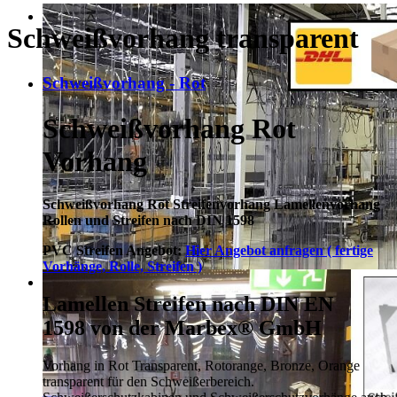
Schweißvorhang transparent
Schweißvorhang - Rot
Schweißvorhang Rot
Vorhang
Schweißvorhang Rot Streifenvorhang Lamellenvorhang
Rollen und Streifen nach DIN 1598
PVC Streifen Angebot:
Hier Angebot anfragen ( fertige
Vorhänge, Rolle, Streifen )
Lamellen Streifen nach DIN EN
1598 von der Marbex® GmbH
Vorhang in Rot Transparent, Rotorange, Bronze, Orange
transparent für den Schweißerbereich.