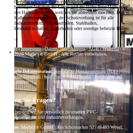
Gerne senden wir Ihnen ein Angebot nach Maß, wir
benötigen lediglich die Länge und die Höhe Ihrer Halle oder
des Hallenabschnitts, welches Sie abtrennen möchten. Die
Hallenabtrennung bzw. der Schutzvorhang ist für alle
Industriehallen, Fertigbauhallen, Stahlhallen,
Produktionshallen, Lagerhallen oder sonstige beheizte Hallen
...
Kontakt
|
Impressum
|
Datenschutzerklärung
|
AGB / Widerruf
| ©
1999–
2026
Marbex® GmbH - Alle Rechte vorbehalten.
Technische Dokumentation:
Vereinfachte Montageanleitung (PDF)
|
Technisches Datenblatt
|
Konformität (Food/Pharma)
|
Rezensionen auf
Google ansehen
Haben Sie Fragen?
Gerne beraten wir Sie persönlich zu unseren PVC-
Streifenvorhängen und Industrievorhängen.
Adresse:
Marbex® GmbH | Am Schornacker 52 | 46485 Wesel,
Deutschland | Tel.: 0281 / 20 67 917 - 0