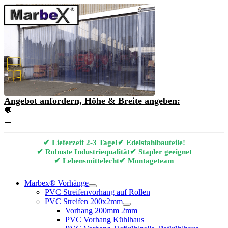
Angebot anfordern, Höhe & Breite angeben:
💬
Angebot & Beratung per E-Mail anfordern
📐
Marbex® Vorhang Konfigurator
✔ Lieferzeit 2-3 Tage!
✔ Edelstahlbauteile!
✔ Robuste Industriequalität
✔ Stapler geeignet
✔ Lebensmittelecht
✔ Montageteam
Marbex® Vorhänge
PVC Streifenvorhang auf Rollen
PVC Streifen 200x2mm
Vorhang 200mm 2mm
PVC Vorhang Kühlhaus