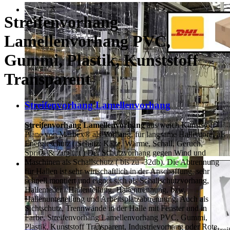
Streifenvorhang
Lamellenvorhang PVC,
Gummi, Plastik, Kunststoff
Transparent
Streifenvorhang Lamellenvorhang
Streifenvorhang Lamellenvorhang
aus weich Kunststoff
Plane von Marbex® als Vorhang, für langsame Hallentore, als
Energieschutz (
Schutz:
Kälte, Wärme, Schall, Geruch,
Spritz- & Zugluft ) Der Schutzvorhang gegen Wind und
Maschinen als Schallschutz ( bis zu -32db). Die Abtrennung
für Hallen ist sehr wirtschaftlich in der Anschaffung, sehr
schnell montiert und eignet sich als Schallschutzvorhang,
Hallenteiler /
Hallenteilung,
Hallentrennung, bzw.
Hallenunterteilung und Arbeitsplatzabtrennung. Auch als
Sichtschutz, Trennwände in der Halle mit Fenster und in
Farbe, Streifenvorhang Lamellenvorhang PVC, Gummi,
Plastik, Kunststoff Transparent, Industrievorhang oder Rote