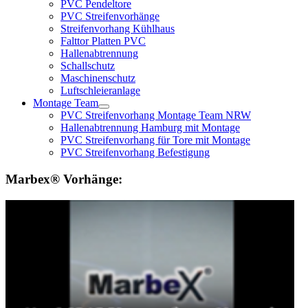
PVC Pendeltore
PVC Streifenvorhänge
Streifenvorhang Kühlhaus
Falttor Platten PVC
Hallenabtrennung
Schallschutz
Maschinenschutz
Luftschleieranlage
Montage Team
PVC Streifenvorhang Montage Team NRW
Hallenabtrennung Hamburg mit Montage
PVC Streifenvorhang für Tore mit Montage
PVC Streifenvorhang Befestigung
Marbex® Vorhänge: