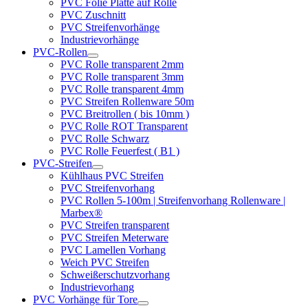
PVC Folie Platte auf Rolle
PVC Zuschnitt
PVC Streifenvorhänge
Industrievorhänge
PVC-Rollen
PVC Rolle transparent 2mm
PVC Rolle transparent 3mm
PVC Rolle transparent 4mm
PVC Streifen Rollenware 50m
PVC Breitrollen ( bis 10mm )
PVC Rolle ROT Transparent
PVC Rolle Schwarz
PVC Rolle Feuerfest ( B1 )
PVC-Streifen
Kühlhaus PVC Streifen
PVC Streifenvorhang
PVC Rollen 5-100m | Streifenvorhang Rollenware |
Marbex®
PVC Streifen transparent
PVC Streifen Meterware
PVC Lamellen Vorhang
Weich PVC Streifen
Schweißerschutzvorhang
Industrievorhang
PVC Vorhänge für Tore