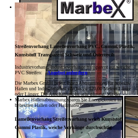
Streifenvorhang Lamellenvorhang PVC, Gummi, Plastik,
Kunststoff Transparent Schweiz und Österrecih
Industrievorhang, Industrievorhänge transparent aus weiche
PVC Streifen:
Angebot anfordern
Die Marbex GmbH liefert Ihnen Abtrennungen für beheizte
Hallen und Industriehallen von bis zu 120,00 Metern Länge
oder Länger. Die Anschaffung ist sehr günstig. Mit der
Marbex Hallenabtrennung sparen Sie Energiekosten in
beheizten Hallen oder Hallenabschnitten.
Lamellenvorhang Streifenvorhang weich Kunststoff
Gummi Plastik, weiche Vorhänge durchsichtig