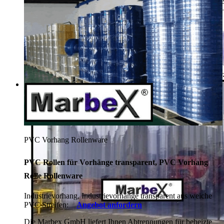
PVC Vorhang Rollenware
PVC Rollen für Vorhänge transparent, PVC Vorhang
Rolle Rollenware
Industrievorhang, Industrievorhänge transparent aus weiche
PVC Streifen:
Angebot anfordern
Die Marbex GmbH liefert Ihnen Abtrennungen für beheizte