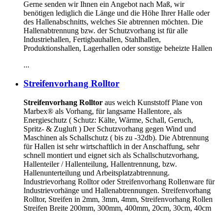
Gerne senden wir Ihnen ein Angebot nach Maß, wir
benötigen lediglich die Länge und die Höhe Ihrer Halle oder
des Hallenabschnitts, welches Sie abtrennen möchten. Die
Hallenabtrennung bzw. der Schutzvorhang ist für alle
Industriehallen, Fertigbauhallen, Stahlhallen,
Produktionshallen, Lagerhallen oder sonstige beheizte Hallen
...
Streifenvorhang Rolltor
Streifenvorhang Rolltor
aus weich Kunststoff Plane von
Marbex® als Vorhang, für langsame Hallentore, als
Energieschutz (
Schutz:
Kälte, Wärme, Schall, Geruch,
Spritz- & Zugluft ) Der Schutzvorhang gegen Wind und
Maschinen als Schallschutz ( bis zu -32db). Die Abtrennung
für Hallen ist sehr wirtschaftlich in der Anschaffung, sehr
schnell montiert und eignet sich als Schallschutzvorhang,
Hallenteiler /
Hallenteilung,
Hallentrennung, bzw.
Hallenunterteilung und Arbeitsplatzabtrennung.
Industrievorhang Rolltor oder Streifenvorhang Rollenware für
Industrievorhänge und Hallenabtrennungen. Streifenvorhang
Rolltor, Streifen in 2mm, 3mm, 4mm, Streifenvorhang Rollen
Streifen Breite 200mm, 300mm, 400mm, 20cm, 30cm, 40cm