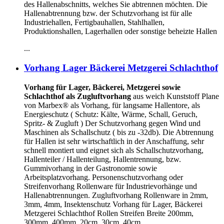
des Hallenabschnitts, welches Sie abtrennen möchten. Die
Hallenabtrennung bzw. der Schutzvorhang ist für alle
Industriehallen, Fertigbauhallen, Stahlhallen,
Produktionshallen, Lagerhallen oder sonstige beheizte Hallen
...
Vorhang Lager Bäckerei Metzgerei Schlachthof
Vorhang für Lager, Bäckerei, Metzgerei sowie
Schlachthof als Zugluftvorhang
aus weich Kunststoff Plane
von Marbex® als Vorhang, für langsame Hallentore, als
Energieschutz (
Schutz:
Kälte, Wärme, Schall, Geruch,
Spritz- & Zugluft ) Der Schutzvorhang gegen Wind und
Maschinen als Schallschutz ( bis zu -32db). Die Abtrennung
für Hallen ist sehr wirtschaftlich in der Anschaffung, sehr
schnell montiert und eignet sich als Schallschutzvorhang,
Hallenteiler /
Hallenteilung,
Hallentrennung, bzw.
Gummivorhang in der Gastronomie sowie
Arbeitsplatzvorhang. Personenschutzvorhang oder
Streifenvorhang Rollenware für Industrievorhänge und
Hallenabtrennungen. Zugluftvorhang Rollenware in 2mm,
3mm, 4mm, Insektenschutz Vorhang für Lager, Bäckerei
Metzgerei Schlachthof Rollen Streifen Breite 200mm,
300mm, 400mm, 20cm, 30cm, 40cm