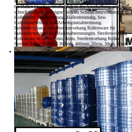
Maschinen als Schallschutz ( bis zu -32db). Die Abtrennung
für Hallen ist sehr wirtschaftlich in der Anschaffung, sehr
schnell montiert und eignet sich als Schallschutzvorhang,
Hallenteiler /
Hallenteilung,
Hallentrennung, bzw.
Hallenunterteilung und Arbeitsplatzabtrennung.
Industrievorhang oder Streifenvorhang Rollenware für
Industrievorhänge und Hallenabtrennungen. Streifenvorhang
Rollenware in 2mm, 3mm, 4mm, Streifenvorhang Rollen
Streifen Breite 200mm, 300mm, 400mm, 20cm, 30cm, 40cm