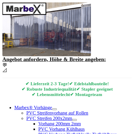
Angebot anfordern, Höhe & Breite angeben:
💬
Angebot & Beratung per E-Mail anfordern
📐
Marbex® Vorhang Konfigurator
✔ Lieferzeit 2-3 Tage!
✔ Edelstahlbauteile!
✔ Robuste Industriequalität
✔ Stapler geeignet
✔ Lebensmittelecht
✔ Montageteam
Marbex® Vorhänge
PVC Streifenvorhang auf Rollen
PVC Streifen 200x2mm
Vorhang 200mm 2mm
PVC Vorhang Kühlhaus