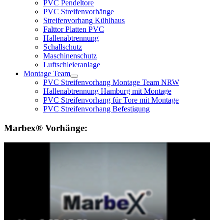
PVC Pendeltore
PVC Streifenvorhänge
Streifenvorhang Kühlhaus
Falttor Platten PVC
Hallenabtrennung
Schallschutz
Maschinenschutz
Luftschleieranlage
Montage Team
PVC Streifenvorhang Montage Team NRW
Hallenabtrennung Hamburg mit Montage
PVC Streifenvorhang für Tore mit Montage
PVC Streifenvorhang Befestigung
Marbex® Vorhänge: