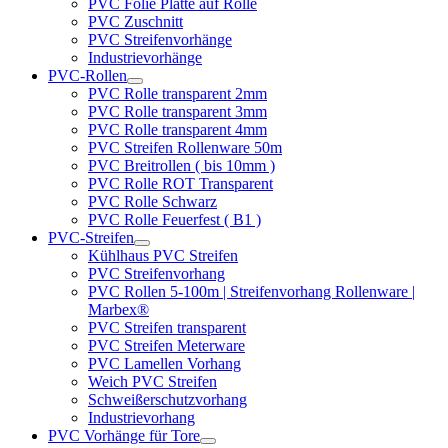
PVC Folie Platte auf Rolle
PVC Zuschnitt
PVC Streifenvorhänge
Industrievorhänge
PVC-Rollen
PVC Rolle transparent 2mm
PVC Rolle transparent 3mm
PVC Rolle transparent 4mm
PVC Streifen Rollenware 50m
PVC Breitrollen ( bis 10mm )
PVC Rolle ROT Transparent
PVC Rolle Schwarz
PVC Rolle Feuerfest ( B1 )
PVC-Streifen
Kühlhaus PVC Streifen
PVC Streifenvorhang
PVC Rollen 5-100m | Streifenvorhang Rollenware |
Marbex®
PVC Streifen transparent
PVC Streifen Meterware
PVC Lamellen Vorhang
Weich PVC Streifen
Schweißerschutzvorhang
Industrievorhang
PVC Vorhänge für Tore