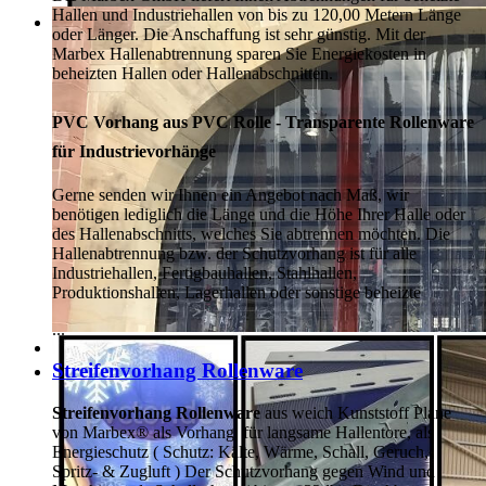
Hallen und Industriehallen von bis zu 120,00 Metern Länge
oder Länger. Die Anschaffung ist sehr günstig. Mit der
Marbex Hallenabtrennung sparen Sie Energiekosten in
beheizten Hallen oder Hallenabschnitten.
PVC Vorhang aus PVC Rolle - Transparente Rollenware
für Industrievorhänge
Gerne senden wir Ihnen ein Angebot nach Maß, wir
benötigen lediglich die Länge und die Höhe Ihrer Halle oder
des Hallenabschnitts, welches Sie abtrennen möchten. Die
Hallenabtrennung bzw. der Schutzvorhang ist für alle
Industriehallen, Fertigbauhallen, Stahlhallen,
Produktionshallen, Lagerhallen oder sonstige beheizte
...
Streifenvorhang Rollenware
Streifenvorhang Rollenware
aus weich Kunststoff Plane
von Marbex® als Vorhang, für langsame Hallentore, als
Energieschutz (
Schutz:
Kälte, Wärme, Schall, Geruch,
Spritz- & Zugluft ) Der Schutzvorhang gegen Wind und