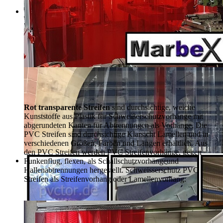
Rot transparente Streifen
sind durchsichtige, weiche
Kunststoffe aus Plastik für Schweißerschutzvorhänge mit
abgerundeten Kanten für Abtrennungen als Vorhänge. Die
PVC Streifen sind durchsichtige Klarsicht Lamellen und in
verschiedenen Größen, Farben und Längen erhältlich. Aus
den PVC Streifen werden PVC Streifenvorhänge, gegen
Funkenflug, flexen, als Schallschutzvorhänge
und
Hallenabtrennungen hergestellt. Schweisserschutz PVC
Streifen als Streifenvorhang oder Lamellenvorhang: