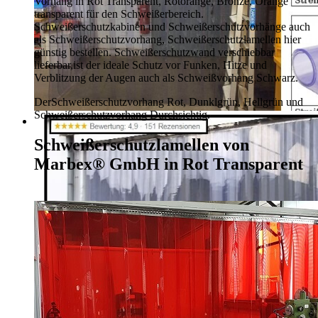
Vorhang in Rot Transparent, Rotorange, Bronze, Orange
transparent für den Schweißerbereich.
Schweißerschutzkabinen und Schweißerschutzvorhänge auch
als Schweißerschutzvorhang, Schweißerschutzlamellen hier
günstig bestellen.
Schweißerschutzwand verschiebbar
lieferbar,
ist der ideale Schutz vor Funken, Hitze und
Verblitzung der Augen auch als Schweißvorhang Schwarz.
Der
Schweißerschutzvorhang Rot, Dunklgrün,
Hellgrün und
Schweißerschutzvorhang Durchsichtig.
Schweißerschutzlamellen von
Marbex® GmbH in Rot Transparent