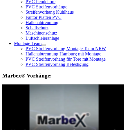
PVC Pendeltore
PVC Streifenvorhänge
Streifenvorhang Kühlhaus
Falttor Platten PVC
Hallenabtrennung
Schallschutz
Maschinenschutz
Luftschleieranlage
Montage Team
PVC Streifenvorhang Montage Team NRW
Hallenabtrennung Hamburg mit Montage
PVC Streifenvorhang für Tore mit Montage
PVC Streifenvorhang Befestigung
Marbex® Vorhänge: