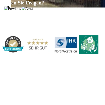
Haben Sie Fragen?
Gerne beraten wir Sie persönlich zu unseren PVC-
Streifenvorhängen und Industrievorhängen.
Adresse:
Marbex® GmbH | Am Schornacker 52 | 46485 Wesel,
Deutschland | Tel.: 0281 / 20 67 917 - 0