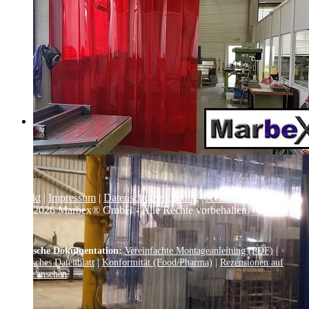
...
Kontakt
|
Impressum
|
Datenschutzerklärung
|
AGB / Widerruf
| ©
1999–
2026
Marbex® GmbH - Alle Rechte vorbehalten.
Technische Dokumentation:
Vereinfachte Montageanleitung (PDF)
|
Technisches Datenblatt
|
Konformität (Food/Pharma)
|
Rezensionen auf
Google ansehen