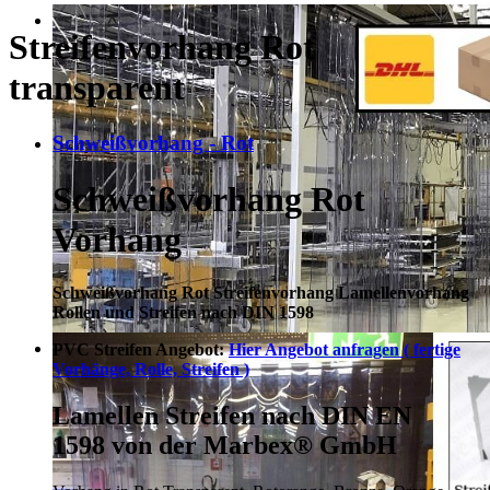
Streifenvorhang Rot
transparent
Schweißvorhang - Rot
Schweißvorhang Rot
Vorhang
Schweißvorhang Rot Streifenvorhang Lamellenvorhang
Rollen und Streifen nach DIN 1598
PVC Streifen Angebot:
Hier Angebot anfragen ( fertige
Vorhänge, Rolle, Streifen )
Lamellen Streifen nach DIN EN
1598 von der Marbex® GmbH