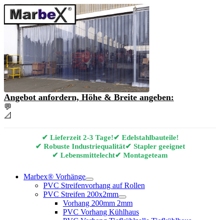
Angebot anfordern, Höhe & Breite angeben:
💬
Angebot & Beratung per E-Mail anfordern
📐
Marbex® Vorhang Konfigurator
✔ Lieferzeit 2-3 Tage!
✔ Edelstahlbauteile!
✔ Robuste Industriequalität
✔ Stapler geeignet
✔ Lebensmittelecht
✔ Montageteam
Marbex® Vorhänge
PVC Streifenvorhang auf Rollen
PVC Streifen 200x2mm
Vorhang 200mm 2mm
PVC Vorhang Kühlhaus