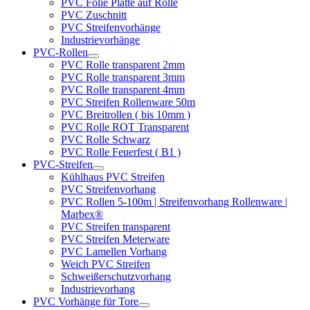
PVC Folie Platte auf Rolle
PVC Zuschnitt
PVC Streifenvorhänge
Industrievorhänge
PVC-Rollen
PVC Rolle transparent 2mm
PVC Rolle transparent 3mm
PVC Rolle transparent 4mm
PVC Streifen Rollenware 50m
PVC Breitrollen ( bis 10mm )
PVC Rolle ROT Transparent
PVC Rolle Schwarz
PVC Rolle Feuerfest ( B1 )
PVC-Streifen
Kühlhaus PVC Streifen
PVC Streifenvorhang
PVC Rollen 5-100m | Streifenvorhang Rollenware |
Marbex®
PVC Streifen transparent
PVC Streifen Meterware
PVC Lamellen Vorhang
Weich PVC Streifen
Schweißerschutzvorhang
Industrievorhang
PVC Vorhänge für Tore