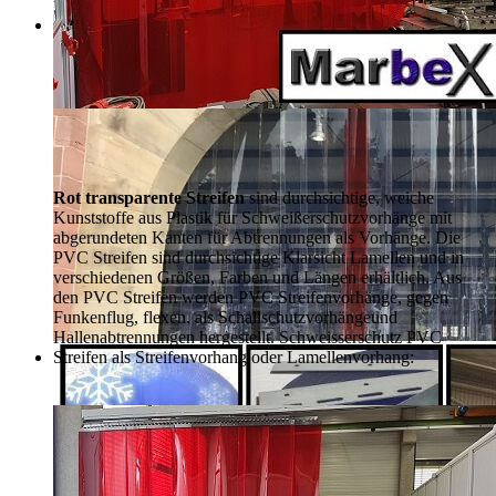
Rot transparente Streifen
sind durchsichtige, weiche
Kunststoffe aus Plastik für Schweißerschutzvorhänge mit
abgerundeten Kanten für Abtrennungen als Vorhänge. Die
PVC Streifen sind durchsichtige Klarsicht Lamellen und in
verschiedenen Größen, Farben und Längen erhältlich. Aus
den PVC Streifen werden PVC Streifenvorhänge, gegen
Funkenflug, flexen, als Schallschutzvorhänge
und
Hallenabtrennungen hergestellt. Schweisserschutz PVC
Streifen als Streifenvorhang oder Lamellenvorhang: