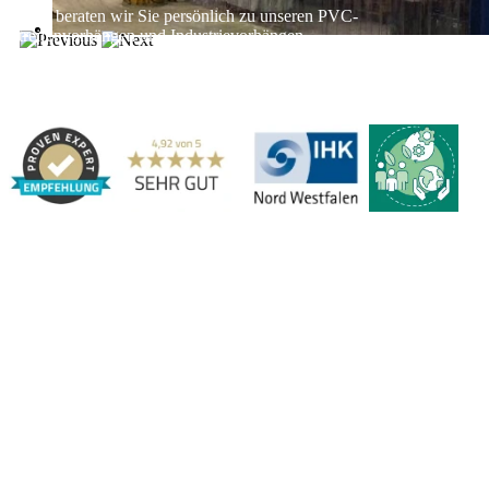
Gerne beraten wir Sie persönlich zu unseren PVC-
Streifenvorhängen und Industrievorhängen.
Adresse:
Marbex® GmbH | Am Schornacker 52 | 46485 Wesel,
Deutschland | Tel.: 0281 / 20 67 917 - 0