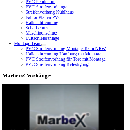
PVC Pendeltore
PVC Streifenvorhänge
Streifenvorhang Kühlhaus
Falttor Platten PVC
Hallenabtrennung
Schallschutz
Maschinenschutz
Luftschleieranlage
Montage Team
PVC Streifenvorhang Montage Team NRW
Hallenabtrennung Hamburg mit Montage
PVC Streifenvorhang für Tore mit Montage
PVC Streifenvorhang Befestigung
Marbex® Vorhänge: