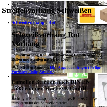
Streifenvorhang Schweißen
Schweißvorhang - Rot
Schweißvorhang Rot
Vorhang
Schweißvorhang Rot Streifenvorhang Lamellenvorhang
Rollen und Streifen nach DIN 1598
PVC Streifen Angebot:
Hier Angebot anfragen ( fertige
Vorhänge, Rolle, Streifen )
Lamellen Streifen nach DIN EN
1598 von der Marbex® GmbH
Vorhang in Rot Transparent, Rotorange, Bronze, Orange
transparent für den Schweißerbereich.