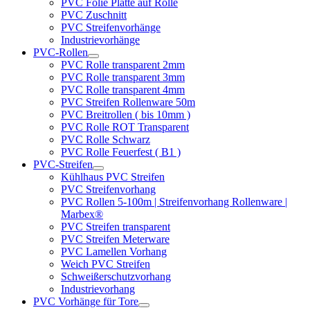
PVC Folie Platte auf Rolle
PVC Zuschnitt
PVC Streifenvorhänge
Industrievorhänge
PVC-Rollen
PVC Rolle transparent 2mm
PVC Rolle transparent 3mm
PVC Rolle transparent 4mm
PVC Streifen Rollenware 50m
PVC Breitrollen ( bis 10mm )
PVC Rolle ROT Transparent
PVC Rolle Schwarz
PVC Rolle Feuerfest ( B1 )
PVC-Streifen
Kühlhaus PVC Streifen
PVC Streifenvorhang
PVC Rollen 5-100m | Streifenvorhang Rollenware |
Marbex®
PVC Streifen transparent
PVC Streifen Meterware
PVC Lamellen Vorhang
Weich PVC Streifen
Schweißerschutzvorhang
Industrievorhang
PVC Vorhänge für Tore