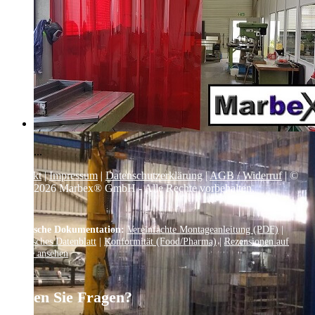
...
Kontakt
|
Impressum
|
Datenschutzerklärung
|
AGB / Widerruf
| ©
1999–
2026
Marbex® GmbH - Alle Rechte vorbehalten.
Technische Dokumentation:
Vereinfachte Montageanleitung (PDF)
|
Technisches Datenblatt
|
Konformität (Food/Pharma)
|
Rezensionen auf
Google ansehen
Haben Sie Fragen?