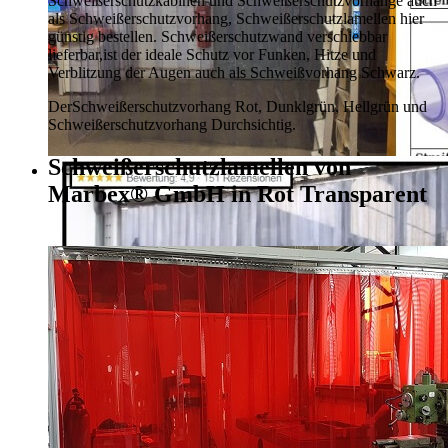
Schweißerschutzkabinen und Schweißerschutzvorhänge auch
als Schweißerschutzvorhang, Schweißerschutzlamellen hier
günstig bestellen.
Schweißerschutzwand verschiebbar
lieferbar,
ist der ideale Schutz vor Funken, Hitze und
Verblitzung der Augen auch als Schweißvorhang Schwarz.
Der
Schweißerschutzvorhang Rot, Dunklgrün,
Hellgrün und
Schweißerschutzvorhang Durchsichtig.
Schweißerschutzlamellen von
Marbex® GmbH in Rot Transparent