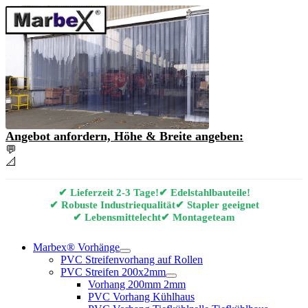
Angebot anfordern, Höhe & Breite angeben:
💬
Angebot & Beratung per E-Mail anfordern
📐
Marbex® Vorhang Konfigurator
✔ Lieferzeit 2-3 Tage!
✔ Edelstahlbauteile!
✔ Robuste Industriequalität
✔ Stapler geeignet
✔ Lebensmittelecht
✔ Montageteam
Marbex® Vorhänge
PVC Streifenvorhang auf Rollen
PVC Streifen 200x2mm
Vorhang 200mm 2mm
PVC Vorhang Kühlhaus