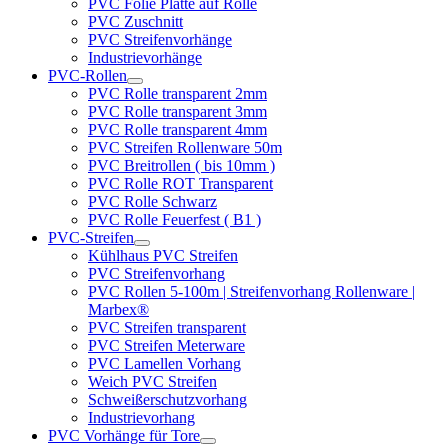
PVC Folie Platte auf Rolle
PVC Zuschnitt
PVC Streifenvorhänge
Industrievorhänge
PVC-Rollen
PVC Rolle transparent 2mm
PVC Rolle transparent 3mm
PVC Rolle transparent 4mm
PVC Streifen Rollenware 50m
PVC Breitrollen ( bis 10mm )
PVC Rolle ROT Transparent
PVC Rolle Schwarz
PVC Rolle Feuerfest ( B1 )
PVC-Streifen
Kühlhaus PVC Streifen
PVC Streifenvorhang
PVC Rollen 5-100m | Streifenvorhang Rollenware |
Marbex®
PVC Streifen transparent
PVC Streifen Meterware
PVC Lamellen Vorhang
Weich PVC Streifen
Schweißerschutzvorhang
Industrievorhang
PVC Vorhänge für Tore