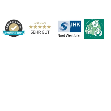
Adresse:
Marbex® GmbH | Am Schornacker 52 | 46485 Wesel,
Deutschland | Tel.: 0281 / 20 67 917 - 0