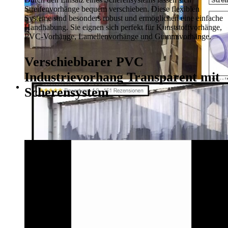
Streifenvorhänge bequem verschieben. Diese flexiblen
Systeme sind besonders robust und ermöglichen eine einfache
Handhabung. Sie eignen sich perfekt für Kunststoffvorhänge,
PVC-Vorhänge, Lamellenvorhänge und Gummivorhänge.
Verschiebbarer PVC
Industrievorhang Transparent mit
Scherensystem