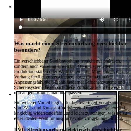
Was macht einen Streifenvorhang verschiebbar
besonders?
Ein verschiebbarer Streifenvorhang ist nicht nur praktisch,
sondern auch vielseitig einsetzbar. Ob in Lagerhallen,
Produktionsstätten oder Werkstätten – die Möglichkeit, den
Vorhang flexibel zu verschieben, sorgt für maximale
Anpassungsfähigkeit. Dank moderner Schienensysteme und
Scherensysteme lassen sich diese Vorhänge leicht bewegen
und an jede Raumsituation anpassen.
Ein weiterer Vorteil liegt in der hochwertigen Verarbeitung
von PVC- und Kunststoffvorhängen. Diese Materialien sind
langlebig, widerstandsfähig und leicht zu reinigen, was sie zu
einer idealen Wahl für anspruchsvolle Umgebungen macht.
PVC Streifenvorhang elektrisch verschiebbar