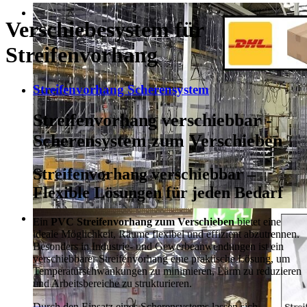
Verschiebesystem für
Streifenvorhang
Streifenvorhang Scherensystem
Streifenvorhang verschiebbar -
Scherensystem zum Verschieben
Streifenvorhang verschiebbar –
Flexible Lösungen für jeden Bedarf
Ein
PVC Streifenvorhang zum Verschieben
bietet eine
ideale Möglichkeit, Räume flexibel und effizient abzutrennen.
Besonders in Industrie- und Gewerbeanwendungen ist ein
verschiebbarer Streifenvorhang eine praktische Lösung, um
Temperaturschwankungen zu minimieren, Lärm zu reduzieren
und Arbeitsbereiche zu strukturieren.
Durch den Einsatz eines Scherensystems lassen sich