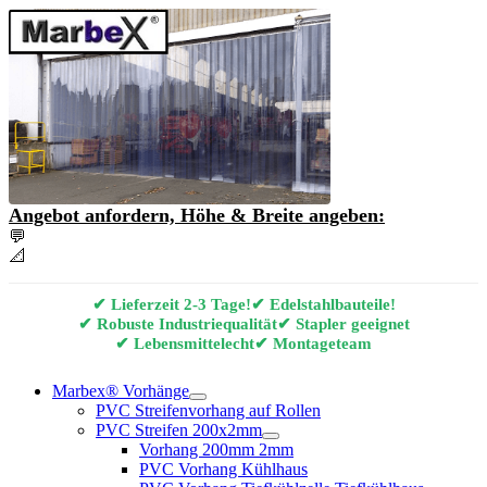
Angebot anfordern, Höhe & Breite angeben:
💬
Angebot & Beratung per E-Mail anfordern
📐
Marbex® Vorhang Konfigurator
✔ Lieferzeit 2-3 Tage!
✔ Edelstahlbauteile!
✔ Robuste Industriequalität
✔ Stapler geeignet
✔ Lebensmittelecht
✔ Montageteam
Marbex® Vorhänge
PVC Streifenvorhang auf Rollen
PVC Streifen 200x2mm
Vorhang 200mm 2mm
PVC Vorhang Kühlhaus