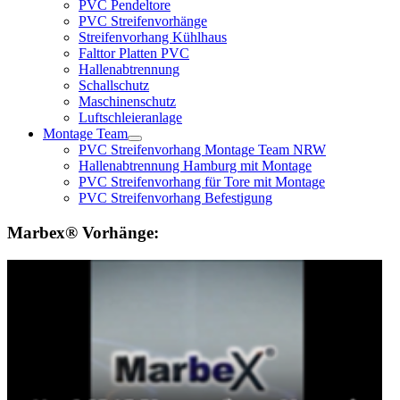
PVC Pendeltore
PVC Streifenvorhänge
Streifenvorhang Kühlhaus
Falttor Platten PVC
Hallenabtrennung
Schallschutz
Maschinenschutz
Luftschleieranlage
Montage Team
PVC Streifenvorhang Montage Team NRW
Hallenabtrennung Hamburg mit Montage
PVC Streifenvorhang für Tore mit Montage
PVC Streifenvorhang Befestigung
Marbex® Vorhänge: