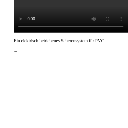
Ein elektrisch betriebenes Scherensystem für PVC
...
Kontakt
|
Impressum
|
Datenschutzerklärung
|
AGB / Widerruf
| ©
1999–
2026
Marbex® GmbH - Alle Rechte vorbehalten.
Technische Dokumentation:
Vereinfachte Montageanleitung (PDF)
|
Technisches Datenblatt
|
Konformität (Food/Pharma)
|
Rezensionen auf
Google ansehen
Haben Sie Fragen?
Gerne beraten wir Sie persönlich zu unseren PVC-
Streifenvorhängen und Industrievorhängen.