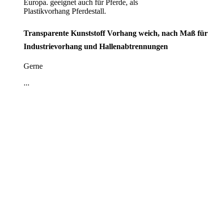
Europa. geeignet auch für Pferde, als
Plastikvorhang Pferdestall.
Transparente Kunststoff Vorhang weich, nach Maß für
Industrievorhang und Hallenabtrennungen
Gerne
...
Kontakt
|
Impressum
|
Datenschutzerklärung
|
AGB / Widerruf
| ©
1999–
2026
Marbex® GmbH - Alle Rechte vorbehalten.
Technische Dokumentation:
Vereinfachte Montageanleitung (PDF)
|
Technisches Datenblatt
|
Konformität (Food/Pharma)
|
Rezensionen auf
Google ansehen
Haben Sie Fragen?
Gerne beraten wir Sie persönlich zu unseren PVC-
Streifenvorhängen und Industrievorhängen.