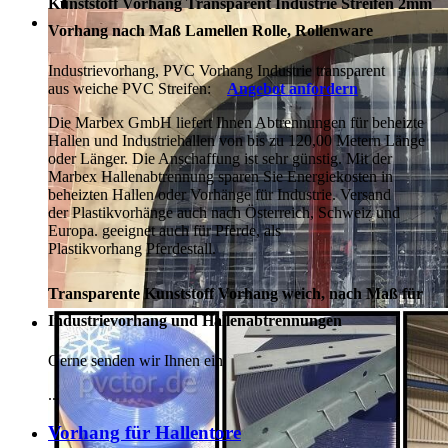
Kunststoff Vorhang Transparent Industrie Streifen 2mm
Vorhang nach Maß Lamellen Rolle, Rollenware
Industrievorhang, PVC Vorhang Industrie transparent
aus weiche PVC Streifen:
Angebot anfordern
Die Marbex GmbH liefert Ihnen Abtrennungen für beheizte
Hallen und Industriehallen von bis zu 120,00 Metern Länge
oder Länger. Die Anschaffung ist sehr günstig. Mit der
Marbex Hallenabtrennung sparen Sie Energiekosten in
beheizten Hallen oder Vorhänge für Industrie. Versand
der Plastikvorhänge auch nach Österreich, Schweiz und
Europa. geeignet auch für Pferde, als
Plastikvorhang Pferdestall.
Transparente Kunststoff Vorhang weich, nach Maß für
Industrievorhang und Hallenabtrennungen
Gerne senden wir Ihnen ein
...
Vorhang für Hallentore