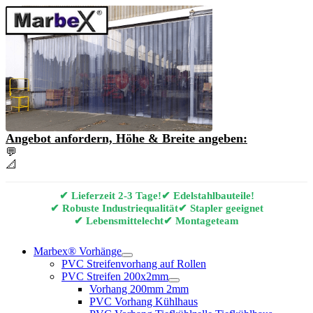
Angebot anfordern, Höhe & Breite angeben:
💬
Angebot & Beratung per E-Mail anfordern
📐
Marbex® Vorhang Konfigurator
✔ Lieferzeit 2-3 Tage!
✔ Edelstahlbauteile!
✔ Robuste Industriequalität
✔ Stapler geeignet
✔ Lebensmittelecht
✔ Montageteam
Marbex® Vorhänge
PVC Streifenvorhang auf Rollen
PVC Streifen 200x2mm
Vorhang 200mm 2mm
PVC Vorhang Kühlhaus