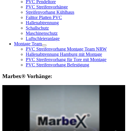
PVC Pendeltore
PVC Streifenvorhänge
Streifenvorhang Kühlhaus
Falttor Platten PVC
Hallenabtrennung
Schallschutz
Maschinenschutz
Luftschleieranlage
Montage Team
PVC Streifenvorhang Montage Team NRW
Hallenabtrennung Hamburg mit Montage
PVC Streifenvorhang für Tore mit Montage
PVC Streifenvorhang Befestigung
Marbex® Vorhänge: