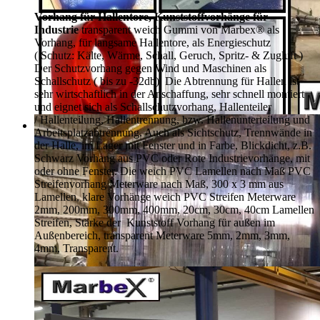
Vorhang für Hallentore, Kunststoffvorhänge für
Industrie
transparent weich Gummi von Marbex® als
Vorhang, für langsame Hallentore, als Energieschutz
(
Schutz:
Kälte, Wärme, Schall, Geruch, Spritz- & Zugluft )
Der Schutzvorhang gegen Wind und Maschinen als
Schallschutz ( bis zu -32db). Die Abtrennung für Hallen ist
sehr wirtschaftlich in der Anschaffung, sehr schnell montiert
und eignet sich als Schallschutzvorhang, Hallenteiler
/
Hallenteilung,
Hallentrennung, bzw. Hallenunterteilung und
Arbeitsplatzabtrennung. Auch als Sichtschutz, Trennwände in
der Halle, im Lager mit Fenster und in Farbe, Blickdicht, z.B.
Schwarz Vorhang aus PVC oder Rote Industrievorhänge, mit
oder ohne Fenster. Die weich PVC Lamellen nach Maß PVC
Streifenvorhang Meterware nach Maß, 300 x 3 mm aus
Lamellen, klare Vorhänge weich PVC Streifen Meterware
2mm, 200mm, 300mm, 400mm, 20cm, 30cm, 40cm Lamellen
Streifen, Stärke der Kunststoff Vorhang für außen im
Außenbereich, transparent Meterware 5mm, 2mm, 3mm,
4mm, Transparent.