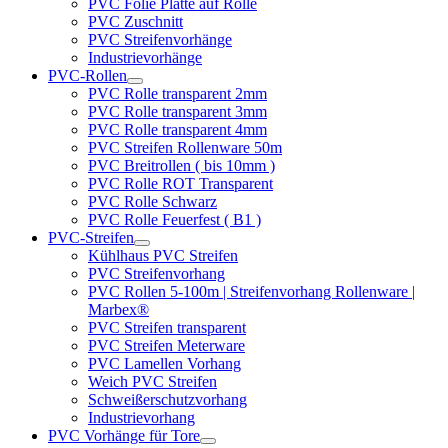
PVC Folie Platte auf Rolle
PVC Zuschnitt
PVC Streifenvorhänge
Industrievorhänge
PVC-Rollen
PVC Rolle transparent 2mm
PVC Rolle transparent 3mm
PVC Rolle transparent 4mm
PVC Streifen Rollenware 50m
PVC Breitrollen ( bis 10mm )
PVC Rolle ROT Transparent
PVC Rolle Schwarz
PVC Rolle Feuerfest ( B1 )
PVC-Streifen
Kühlhaus PVC Streifen
PVC Streifenvorhang
PVC Rollen 5-100m | Streifenvorhang Rollenware |
Marbex®
PVC Streifen transparent
PVC Streifen Meterware
PVC Lamellen Vorhang
Weich PVC Streifen
Schweißerschutzvorhang
Industrievorhang
PVC Vorhänge für Tore