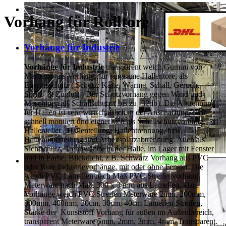
Vorhang für Rolltore
Vorhänge für Industrie
Vorhänge für Industrie
transparent weich Gummi von
Marbex® als Vorhang, für langsame Hallentore, als
Energieschutz (
Schutz:
Kälte, Wärme, Schall, Geruch,
Spritz- & Zugluft ) Der Schutzvorhang gegen Wind und
Maschinen als Schallschutz ( bis zu -32db). Die Abtrennung
für Hallen ist sehr wirtschaftlich in der Anschaffung, sehr
schnell montiert und eignet sich als Schallschutzvorhang,
Hallenteiler /
Hallenteilung,
Hallentrennung, bzw.
Hallenunterteilung und Arbeitsplatzabtrennung. Auch als
Sichtschutz, Trennwände in der Halle, im Lager mit Fenster
und in Farbe, Blickdicht, z.B. Schwarz Vorhang aus PVC
oder Rote Industrievorhänge, mit oder ohne Fenster. Die
weich PVC Lamellen nach Maß PVC Streifenvorhang
Meterware nach Maß, 300 x 3 mm aus Lamellen, klare
Vorhänge weich PVC Streifen Meterware 2mm, 200mm,
300mm, 400mm, 20cm, 30cm, 40cm Lamellen Streifen,
Stärke der Kunststoff Vorhang für außen im Außenbereich,
transparent Meterware 5mm, 2mm, 3mm, 4mm, Transparent.