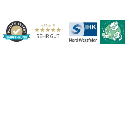
Adresse:
Marbex® GmbH | Am Schornacker 52 | 46485 Wesel,
Deutschland | Tel.: 0281 / 20 67 917 - 0