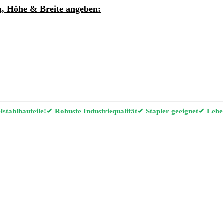
, Höhe & Breite angeben:
ung per E-Mail anfordern
g Konfigurator
stahlbauteile!
✔ Robuste Industriequalität
✔ Stapler geeignet
✔ Leben