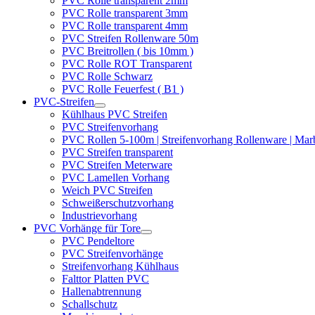
PVC Rolle transparent 2mm
PVC Rolle transparent 3mm
PVC Rolle transparent 4mm
PVC Streifen Rollenware 50m
PVC Breitrollen ( bis 10mm )
PVC Rolle ROT Transparent
PVC Rolle Schwarz
PVC Rolle Feuerfest ( B1 )
PVC-Streifen
Kühlhaus PVC Streifen
PVC Streifenvorhang
PVC Rollen 5-100m | Streifenvorhang Rollenware | Ma
PVC Streifen transparent
PVC Streifen Meterware
PVC Lamellen Vorhang
Weich PVC Streifen
Schweißerschutzvorhang
Industrievorhang
PVC Vorhänge für Tore
PVC Pendeltore
PVC Streifenvorhänge
Streifenvorhang Kühlhaus
Falttor Platten PVC
Hallenabtrennung
Schallschutz