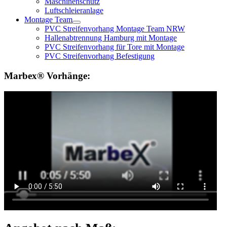
Maschinenschutz
Luftschleieranlage
Montage Team
PVC Streifenvorhang Montage Team NRW
Hallenabtrennung Hamburg mit Montage
PVC Streifenvorhang für Tore mit Montage
PVC Streifenvorhang Befestigung
Marbex® Vorhänge: