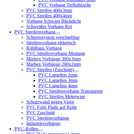
PVC Vorhang Tiefkühlzelle
PVC Streifen 400x3mm
PVC Streifen 400x4mm
Vorhang Schwarz Blickdicht
Schweißer Vorhang Rot
PVC Streifenvorhang
Scherensystem verschiebbar
Streifenvorhang elektrisch
Kühlhaus Vorhang
PVC Streifenvorhang Montage
Marbex Vorhänge 300x3mm
Marbex Vorhänge 200x2mm
PVC Streifen (Zuschnitt)
PVC Lamellen 2mm
PVC Lamellen 3mm
PVC Lamellen 4mm
PVC Streifenvorhang Transparent
PVC Streifen Meterware
Schutzwand gegen Viren
PVC Folie Platte auf Rolle
PVC Zuschnitt
PVC Streifenvorhänge
Industrievorhänge
PVC-Rollen