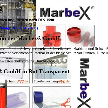
g
llen und Streifen nach DIN 1598
hänge, Rolle, Streifen )
8 von der Marbex® GmbH
parent für den Schweißerbereich. Schweißerschutzkabinen und Schwei
zwand verschiebbar lieferbar,
ist der ideale Schutz vor Funken, Hitz
hweißerschutzvorhang Durchsichtig.
® GmbH in Rot Transparent