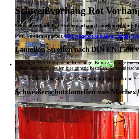
Schweißvorhang Rot Vorhan
Schweißvorhang Rot Streifenvorhang Lamellenvorhang Ro
PVC Streifen Angebot:
Hier Angebot anfragen ( fertige Vor
Lamellen Streifen nach DIN EN 159
Vorhang in Rot Transparent, Rotorange, Bronze, Orange trans
Schweißerschutzlamellen hier günstig bestellen.
Schweißerschut
Der
Schweißerschutzvorhang Rot, Dunklgrün,
Hellgrün und Sc
Schweißerschutzlamellen von Marbex