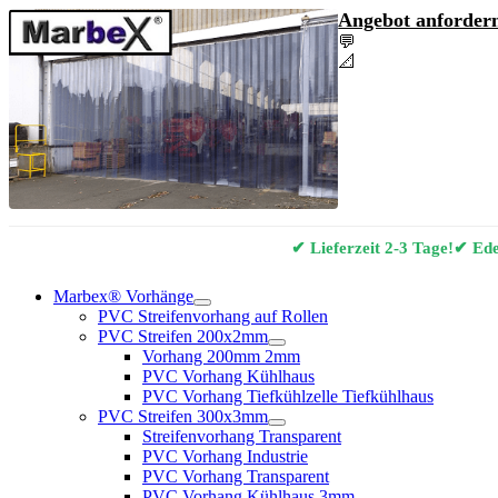
Angebot anfordern
💬
Angebot & Berat
📐
Marbex® Vorhan
✔ Lieferzeit 2-3 Tage!
✔ Edel
Marbex® Vorhänge
PVC Streifenvorhang auf Rollen
PVC Streifen 200x2mm
Vorhang 200mm 2mm
PVC Vorhang Kühlhaus
PVC Vorhang Tiefkühlzelle Tiefkühlhaus
PVC Streifen 300x3mm
Streifenvorhang Transparent
PVC Vorhang Industrie
PVC Vorhang Transparent
PVC Vorhang Kühlhaus 3mm