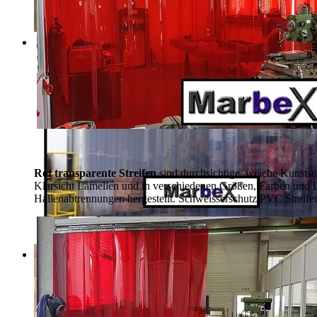
Rot transparente Streifen
sind durchsichtige, weiche Kunsts
Klarsicht Lamellen und in verschiedenen Größen, Farben und 
Hallenabtrennungen hergestellt. Schweisserschutz PVC Streife