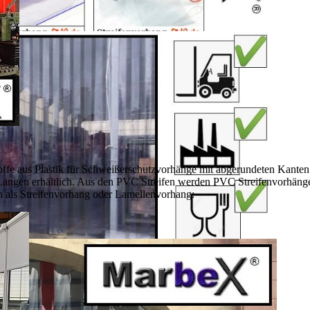
toffe aus Plastik für Schweißerschutzvorhänge mit abgerundeten Kanten
Längen erhältlich. Aus den PVC Streifen werden PVC Streifenvorhänge
n als Streifenvorhang oder Lamellenvorhang: