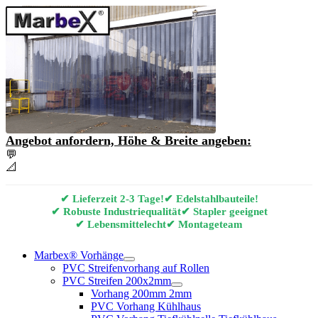
Angebot anfordern, Höhe & Breite angeben:
💬
Angebot & Beratung per E-Mail anfordern
📐
Marbex® Vorhang Konfigurator
✔ Lieferzeit 2-3 Tage!
✔ Edelstahlbauteile!
✔ Robuste Industriequalität
✔ Stapler geeignet
✔ Lebensmittelecht
✔ Montageteam
Marbex® Vorhänge
PVC Streifenvorhang auf Rollen
PVC Streifen 200x2mm
Vorhang 200mm 2mm
PVC Vorhang Kühlhaus