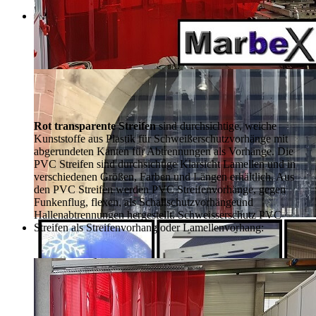
Rot transparente Streifen
sind durchsichtige, weiche
Kunststoffe aus Plastik für Schweißerschutzvorhänge mit
abgerundeten Kanten für Abtrennungen als Vorhänge. Die
PVC Streifen sind durchsichtige Klarsicht Lamellen und in
verschiedenen Größen, Farben und Längen erhältlich. Aus
den PVC Streifen werden PVC Streifenvorhänge, gegen
Funkenflug, flexen, als Schallschutzvorhänge
und
Hallenabtrennungen hergestellt. Schweisserschutz PVC
Streifen als Streifenvorhang oder Lamellenvorhang: