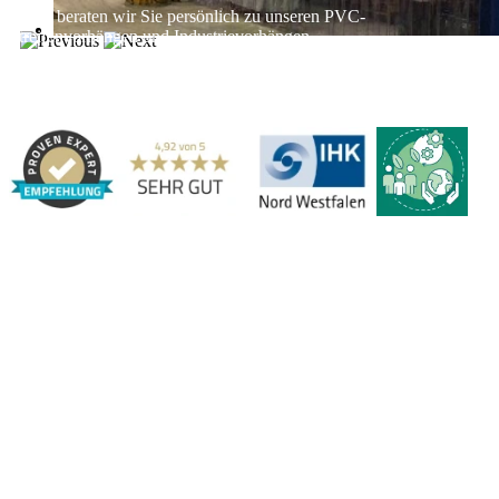
Gerne beraten wir Sie persönlich zu unseren PVC-
Streifenvorhängen und Industrievorhängen.
Adresse:
Marbex® GmbH | Am Schornacker 52 | 46485 Wesel,
Deutschland | Tel.: 0281 / 20 67 917 - 0