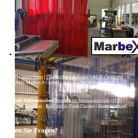
...
Kontakt
|
Impressum
|
Datenschutzerklärung
|
AGB / Widerruf
| ©
1999–
2026
Marbex® GmbH - Alle Rechte vorbehalten.
Technische Dokumentation:
Vereinfachte Montageanleitung (PDF)
|
Technisches Datenblatt
|
Konformität (Food/Pharma)
|
Rezensionen auf
Google ansehen
Haben Sie Fragen?