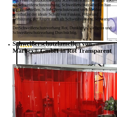
Schweißerschutzkabinen und Schweißerschutzvorhänge auch
als Schweißerschutzvorhang, Schweißerschutzlamellen hier
günstig bestellen.
Schweißerschutzwand verschiebbar
lieferbar,
ist der ideale Schutz vor Funken, Hitze und
Verblitzung der Augen auch als Schweißvorhang Schwarz.
Der
Schweißerschutzvorhang Rot, Dunklgrün,
Hellgrün und
Schweißerschutzvorhang Durchsichtig.
Schweißerschutzlamellen von
Marbex® GmbH in Rot Transparent