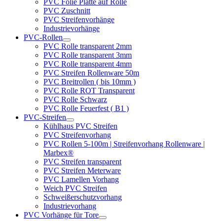
PVC Folie Platte auf Rolle
PVC Zuschnitt
PVC Streifenvorhänge
Industrievorhänge
PVC-Rollen
PVC Rolle transparent 2mm
PVC Rolle transparent 3mm
PVC Rolle transparent 4mm
PVC Streifen Rollenware 50m
PVC Breitrollen ( bis 10mm )
PVC Rolle ROT Transparent
PVC Rolle Schwarz
PVC Rolle Feuerfest ( B1 )
PVC-Streifen
Kühlhaus PVC Streifen
PVC Streifenvorhang
PVC Rollen 5-100m | Streifenvorhang Rollenware |
Marbex®
PVC Streifen transparent
PVC Streifen Meterware
PVC Lamellen Vorhang
Weich PVC Streifen
Schweißerschutzvorhang
Industrievorhang
PVC Vorhänge für Tore