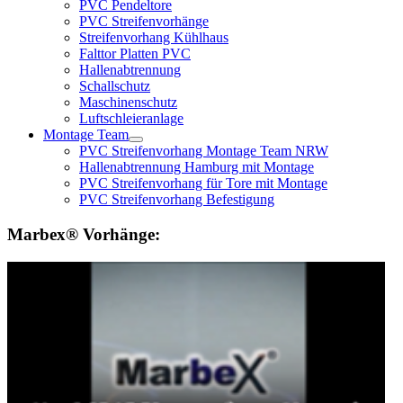
PVC Pendeltore
PVC Streifenvorhänge
Streifenvorhang Kühlhaus
Falttor Platten PVC
Hallenabtrennung
Schallschutz
Maschinenschutz
Luftschleieranlage
Montage Team
PVC Streifenvorhang Montage Team NRW
Hallenabtrennung Hamburg mit Montage
PVC Streifenvorhang für Tore mit Montage
PVC Streifenvorhang Befestigung
Marbex® Vorhänge: