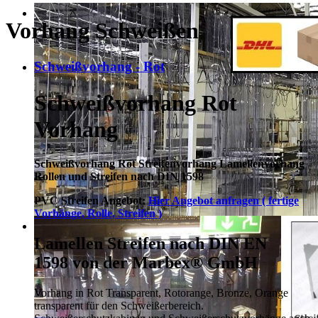
Vorhang Schweißen
Schweißvorhang - Rot
Schweißvorhang Rot
Vorhang
Schweißvorhang Rot Streifenvorhang Lamellenvorhang
Rollen und Streifen nach DIN 1598
PVC Streifen Angebot:
Hier Angebot anfragen ( fertige
Vorhänge, Rolle, Streifen )
Lamellen Streifen nach DIN EN
1598 von der Marbex® GmbH
Vorhang in Rot Transparent, Rotorange, Bronze, Orange
transparent für den Schweißerbereich.