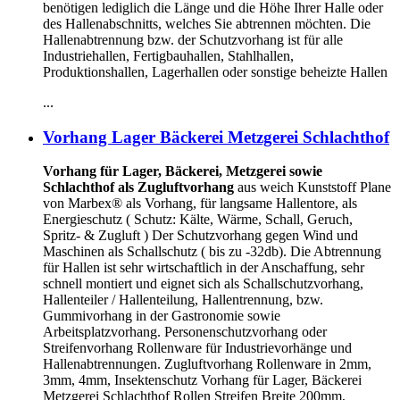
benötigen lediglich die Länge und die Höhe Ihrer Halle oder
des Hallenabschnitts, welches Sie abtrennen möchten. Die
Hallenabtrennung bzw. der Schutzvorhang ist für alle
Industriehallen, Fertigbauhallen, Stahlhallen,
Produktionshallen, Lagerhallen oder sonstige beheizte Hallen
...
Vorhang Lager Bäckerei Metzgerei Schlachthof
Vorhang für Lager, Bäckerei, Metzgerei sowie
Schlachthof als Zugluftvorhang
aus weich Kunststoff Plane
von Marbex® als Vorhang, für langsame Hallentore, als
Energieschutz (
Schutz:
Kälte, Wärme, Schall, Geruch,
Spritz- & Zugluft ) Der Schutzvorhang gegen Wind und
Maschinen als Schallschutz ( bis zu -32db). Die Abtrennung
für Hallen ist sehr wirtschaftlich in der Anschaffung, sehr
schnell montiert und eignet sich als Schallschutzvorhang,
Hallenteiler /
Hallenteilung,
Hallentrennung, bzw.
Gummivorhang in der Gastronomie sowie
Arbeitsplatzvorhang. Personenschutzvorhang oder
Streifenvorhang Rollenware für Industrievorhänge und
Hallenabtrennungen. Zugluftvorhang Rollenware in 2mm,
3mm, 4mm, Insektenschutz Vorhang für Lager, Bäckerei
Metzgerei Schlachthof Rollen Streifen Breite 200mm,