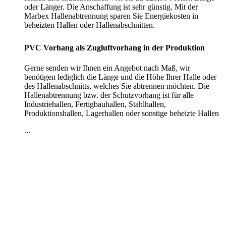
oder Länger. Die Anschaffung ist sehr günstig. Mit der
Marbex Hallenabtrennung sparen Sie Energiekosten in
beheizten Hallen oder Hallenabschnitten.
PVC Vorhang als Zugluftvorhang in der Produktion
Gerne senden wir Ihnen ein Angebot nach Maß, wir
benötigen lediglich die Länge und die Höhe Ihrer Halle oder
des Hallenabschnitts, welches Sie abtrennen möchten. Die
Hallenabtrennung bzw. der Schutzvorhang ist für alle
Industriehallen, Fertigbauhallen, Stahlhallen,
Produktionshallen, Lagerhallen oder sonstige beheizte Hallen
...
Kontakt
|
Impressum
|
Datenschutzerklärung
|
AGB / Widerruf
| ©
1999–
2026
Marbex® GmbH - Alle Rechte vorbehalten.
Technische Dokumentation:
Vereinfachte Montageanleitung (PDF)
|
Technisches Datenblatt
|
Konformität (Food/Pharma)
|
Rezensionen auf
Google ansehen