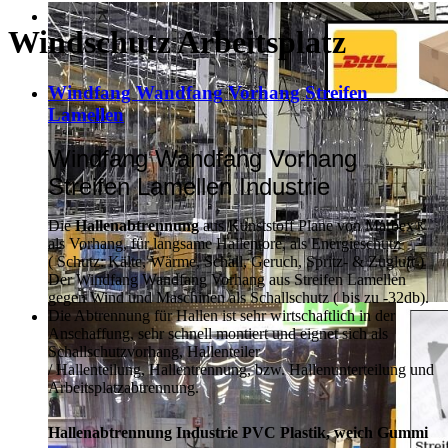
Windschutz Arbeitsplatz
Windfang Wandfang Vorhang Streifen
Lamellen
Windfang Wandfang Vorhang
Streifen Lamellen Industrie
Die
Hallenabtrennung
aus Kunststoff Plane von Marbex®
als Vorhang, für langsame Hallentore, als Energieschutz
(
Schutz:
Kälte, Wärme, Schall, Geruch, Spritz- & Zugluft )
Der Windfang Wandfang Vorhang aus Streifen Lamellen
gegen Wind und Maschinen als Schallschutz ( bis zu -32db).
Die Abtrennung für Hallen ist sehr wirtschaftlich in der
Anschaffung, sehr schnell montiert und eignet sich als
Schallschutzvorhang, Hallenteiler
/
Hallenteilung,
Hallentrennung, bzw. Hallenunterteilung und
Arbeitsplatzabtrennung.
Hallenabtrennung Industrie PVC Plastik, weich Gummi