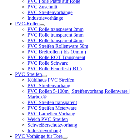
PVC Folie Platte auf Rolle
PVC Zuschnitt
PVC Streifenvorhänge
Industrievorhänge
PVC-Rollen
PVC Rolle transparent 2mm
PVC Rolle transparent 3mm
PVC Rolle transparent 4mm
PVC Streifen Rollenware 50m
PVC Breitrollen ( bis 10mm )
PVC Rolle ROT Transparent
PVC Rolle Schwarz
PVC Rolle Feuerfest ( B1 )
PVC-Streifen
Kühlhaus PVC Streifen
PVC Streifenvorhang
PVC Rollen 5-100m | Streifenvorhang Rollenware |
Marbex®
PVC Streifen transparent
PVC Streifen Meterware
PVC Lamellen Vorhang
Weich PVC Streifen
Schweißerschutzvorhang
Industrievorhang
PVC Vorhänge für Tore