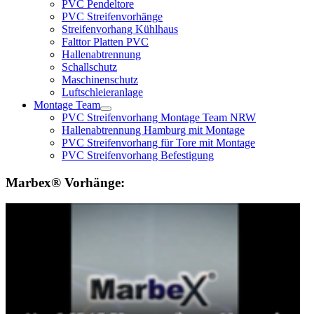
PVC Pendeltore
PVC Streifenvorhänge
Streifenvorhang Kühlhaus
Falttor Platten PVC
Hallenabtrennung
Schallschutz
Maschinenschutz
Luftschleieranlage
Montage Team
PVC Streifenvorhang Montage Team NRW
Hallenabtrennung Hamburg mit Montage
PVC Streifenvorhang für Tore mit Montage
PVC Streifenvorhang Befestigung
Marbex® Vorhänge: