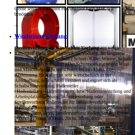
Gerne senden wir Ihnen ein Angebot nach Maß, wir
benötigen
...
Windschutz Vorhang
Streifenvorhang als Windschutz Vorhang
aus weich
Kunststoff Plane von Marbex® als Vorhang, für langsame
Hallentore, als Energieschutz (
Schutz:
Kälte, Wärme, Schall,
Geruch, Spritz- & Zugluft ) Der Schutzvorhang gegen Wind
und Maschinen als Schallschutz ( bis zu -32db). Die
Abtrennung für Hallen ist sehr wirtschaftlich in der
Anschaffung, sehr schnell montiert und eignet sich als
Schallschutzvorhang, Hallenteiler
/
Hallenteilung,
Hallentrennung, bzw. Hallenunterteilung und
Arbeitsplatzabtrennung. Industrievorhang oder
Streifenvorhang Rollenware für Industrievorhänge und
Hallenabtrennungen. Streifenvorhang Reinraum Rollenware
in 2mm, 3mm, 4mm, Streifenvorhang Rollen Streifen Breite
200mm, 300mm, 400mm, 20cm, 30cm, 40cm