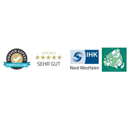
Haben Sie Fragen?
Gerne beraten wir Sie persönlich zu unseren PVC-
Streifenvorhängen und Industrievorhängen.
Adresse:
Marbex® GmbH | Am Schornacker 52 | 46485 Wesel,
Deutschland | Tel.: 0281 / 20 67 917 - 0