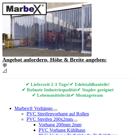
Angebot anfordern, Höhe & Breite angeben:
💬
Angebot & Beratung per E-Mail anfordern
📐
Marbex® Vorhang Konfigurator
✔ Lieferzeit 2-3 Tage!
✔ Edelstahlbauteile!
✔ Robuste Industriequalität
✔ Stapler geeignet
✔ Lebensmittelecht
✔ Montageteam
Marbex® Vorhänge
PVC Streifenvorhang auf Rollen
PVC Streifen 200x2mm
Vorhang 200mm 2mm
PVC Vorhang Kühlhaus