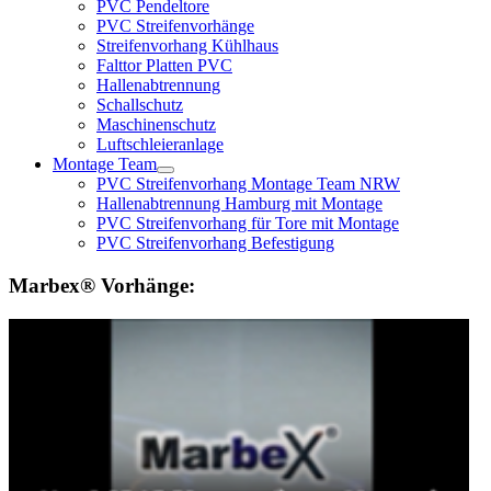
PVC Pendeltore
PVC Streifenvorhänge
Streifenvorhang Kühlhaus
Falttor Platten PVC
Hallenabtrennung
Schallschutz
Maschinenschutz
Luftschleieranlage
Montage Team
PVC Streifenvorhang Montage Team NRW
Hallenabtrennung Hamburg mit Montage
PVC Streifenvorhang für Tore mit Montage
PVC Streifenvorhang Befestigung
Marbex® Vorhänge: