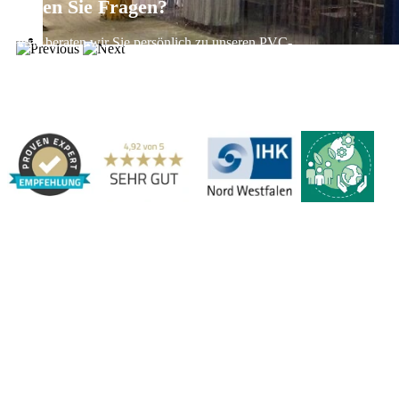
Haben Sie Fragen?
Gerne beraten wir Sie persönlich zu unseren PVC-
Streifenvorhängen und Industrievorhängen.
Adresse:
Marbex® GmbH | Am Schornacker 52 | 46485 Wesel,
Deutschland | Tel.: 0281 / 20 67 917 - 0