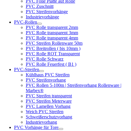
PVC Folie Platte auf Rolle
PVC Zuschnitt
PVC Streifenvorhänge
Industrievorhänge
PVC-Rollen
PVC Rolle transparent 2mm
PVC Rolle transparent 3mm
PVC Rolle transparent 4mm
PVC Streifen Rollenware 50m
PVC Breitrollen ( bis 10mm )
PVC Rolle ROT Transparent
PVC Rolle Schwarz
PVC Rolle Feuerfest ( B1 )
PVC-Streifen
Kühlhaus PVC Streifen
PVC Streifenvorhang
PVC Rollen 5-100m | Streifenvorhang Rollenware |
Marbex®
PVC Streifen transparent
PVC Streifen Meterware
PVC Lamellen Vorhang
Weich PVC Streifen
Schweißerschutzvorhang
Industrievorhang
PVC Vorhänge für Tore