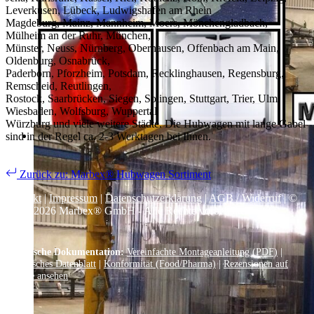
Leverkusen, Lübeck, Ludwigshafen am Rhein
Magdeburg, Mainz, Mannheim, Moers, Mönchengladbach,
Mülheim an der Ruhr, München,
Münster, Neuss, Nürnberg, Oberhausen, Offenbach am Main,
Oldenburg, Osnabrück,
Paderborn, Pforzheim, Potsdam, Recklinghausen, Regensburg,
Remscheid, Reutlingen,
Rostock, Saarbrücken, Siegen, Solingen, Stuttgart, Trier, Ulm,
Wiesbaden, Wolfsburg, Wuppertal
Würzburg und viele weitere Städte. Die Hubwagen mit lange Gabel
sind in der Regel ca. 2-3 Werktagen bei Ihnen.
Zurück zu: Marbex® Hubwagen Sortiment
Kontakt
|
Impressum
|
Datenschutzerklärung
|
AGB / Widerruf
| ©
1999–
2026
Marbex® GmbH - Alle Rechte vorbehalten.
Technische Dokumentation:
Vereinfachte Montageanleitung (PDF)
|
Technisches Datenblatt
|
Konformität (Food/Pharma)
|
Rezensionen auf
Google ansehen