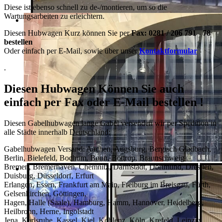
Diese ist ebenso schnell zu de-/montieren, um so die
Wartungsarbeiten zu erleichtern
.
Diesen Hubwagen Kurz können Sie per
Fax: 0281 / 206 791 - 78
bestellen
Oder einfach per E-Mail, sowie über unser
Kontaktformular
.
Diesen Hubwagen Können Sie auch
einfach per
Fax oder E-Mail bestellen !
Diesen Gabelhubwagen lange Gabel versenden wir per Spedition in
alle Städte innerhalb Deutschland:
Gabelhubwagen Versand: Aachen, Augsburg, Bergisch Gladbach,
Berlin, Bielefeld, Bochum, Bonn, Bottrop, Braunschweig
Bremen, Bremerhaven, Chemnitz, Darmstadt, Dortmund, Dresden,
Duisburg, Düsseldorf, Erfurt
Erlangen, Essen, Frankfurt am Main, Freiburg im Breisgau, Fürth,
Gelsenkirchen, Göttingen,
Hagen, Halle (Saale), Hamburg, Hamm, Hannover, Heidelberg,
Heilbronn, Herne, Ingolstadt
Jena, Karlsruhe, Kassel, Kiel, Koblenz, Köln, Krefeld, Leipzig,