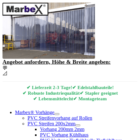
Angebot anfordern, Höhe & Breite angeben:
💬
Angebot & Beratung per E-Mail anfordern
📐
Marbex® Vorhang Konfigurator
✔ Lieferzeit 2-3 Tage!
✔ Edelstahlbauteile!
✔ Robuste Industriequalität
✔ Stapler geeignet
✔ Lebensmittelecht
✔ Montageteam
Marbex® Vorhänge
PVC Streifenvorhang auf Rollen
PVC Streifen 200x2mm
Vorhang 200mm 2mm
PVC Vorhang Kühlhaus