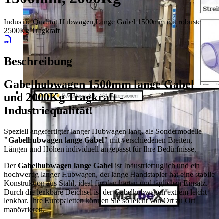
Industrie Qualität Hubwagen Lange Gabel 1500mm mit robuste
2500Kg Tragkraft
Beschreibung
Gabelhubwagen 1500mm lange Gabel
und 2000Kg Tragkraft -
Industriequalität!
Speziell angefertigter langer Hubwagen lang, als Sondermodelle
"Gabelhubwagen lange Gabel"
mit verschiedenen Breiten,
Längen und Höhen individuell angepasst für Ihre Bedürfnisse.
Der
Gabelhubwagen lange Gabel
ist Industrietauglich und ein
hochwertig langer Hubwagen, der lange Handstapler hat eine stabile
Konstruktion aus Stahl, ideal für den harten und täglichen Einsatz.
Durch die lenkbare Deichsel ist der Gabelhubwagen extrem leicht
lenkbar. Ihre Europaletten können Sie so leicht von Ort zu Ort
manövrieren.