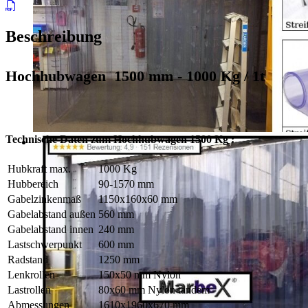
Beschreibung
Hochhubwagen 1500 mm - 1000 Kg / 1t
Technische Daten zum Hochhubwagen 1500 Kg :
Hubkraft max.
1000 Kg
Hubbereich
90-1570 mm
Gabelzinkenmaß
1150x160x60 mm
Gabelabstand außen
560 mm
Gabelabstand innen
240 mm
Lastschwerpunkt
600 mm
Radstand
1250 mm
Lenkrollen
150x50 mm Nylon
Lastrollen
80x60 mm Nylon tandem
Abmessungen
1610x1960x670 mm