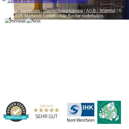
Zurück zu: Hubwagen und Hochhubwagen
Kontakt
|
Impressum
|
Datenschutzerklärung
|
AGB / Widerruf
| ©
1999–
2026
Marbex® GmbH - Alle Rechte vorbehalten.
Technische Dokumentation:
Vereinfachte Montageanleitung (PDF)
|
Technisches Datenblatt
|
Konformität (Food/Pharma)
|
Rezensionen auf
Google ansehen
Haben Sie Fragen?
Gerne beraten wir Sie persönlich zu unseren PVC-
Streifenvorhängen und Industrievorhängen.
Adresse:
Marbex® GmbH | Am Schornacker 52 | 46485 Wesel,
Deutschland | Tel.: 0281 / 20 67 917 - 0