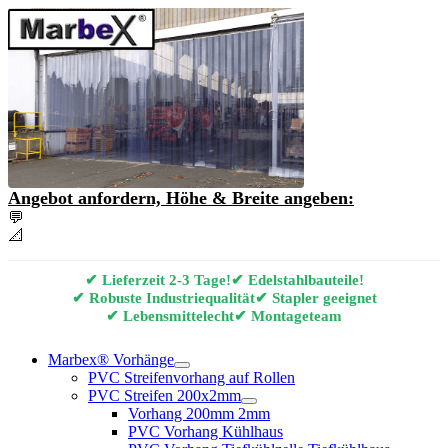
Angebot anfordern, Höhe & Breite angeben:
💬
Angebot & Beratung per E-Mail anfordern
📐
Marbex® Vorhang Konfigurator
✔ Lieferzeit 2-3 Tage!
✔ Edelstahlbauteile!
✔ Robuste Industriequalität
✔ Stapler geeignet
✔ Lebensmittelecht
✔ Montageteam
Marbex® Vorhänge
PVC Streifenvorhang auf Rollen
PVC Streifen 200x2mm
Vorhang 200mm 2mm
PVC Vorhang Kühlhaus