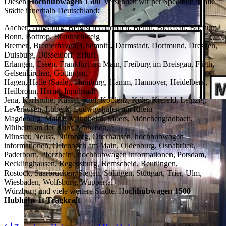
Diesen
Hochhubwagen 1500
versenden wir per Spedition in alle
Städte innerhalb Deutschland:
Aachen, Augsburg, Bergisch Gladbach, Berlin, Bielefeld, Bochum,
Bonn, Bottrop, Braunschweig
Bremen, Bremerhaven, Chemnitz, Darmstadt, Dortmund, Dresden,
Duisburg, Düsseldorf, Erfurt
Erlangen, Essen, Frankfurt am Main, Freiburg im Breisgau, Fürth,
Gelsenkirchen, Göttingen,
Hagen, Halle (Saale), Hamburg, Hamm, Hannover, Heidelberg,
Heilbronn, Herne, Ingolstadt
Jena, Karlsruhe, Kassel, Kiel, Koblenz, Köln, Krefeld, Leipzig,
Leverkusen, Lübeck, Ludwigshafen am Rhein
Magdeburg, Mainz, Mannheim, Moers, Mönchengladbach,
Mülheim an der Ruhr, München,
Münster, Neuss, Nürnberg, Oberhausen, hochhubwagen
informationen, Offenbach am Main, Oldenburg, Osnabrück,
Paderborn, Pforzheim, hochhubwagen informationen, Potsdam,
Recklinghausen, Regensburg, Remscheid, Reutlingen,
Rostock, Saarbrücken, Siegen, Solingen, Stuttgart, Trier, Ulm,
Wiesbaden, Wolfsburg, Wuppertal
Würzburg und viele weitere Städte. H
ochhubwagen 1500
Hubhöhe 1t Tragkraft