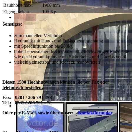
Bauhhöhe max.
1960 mm
Eigengewicht
195 Kg
Sonstiges:
zum manuellen Verfahren
Hydraulik mit Hand- und Fußbedieneinrichtung
mit Speedliftfunktion bis 200kg
hohe Lebensdauer durch den Einsatz hochwertiger Einzelteile
wie der Hydraulikpumpe mit Sicherheits- und Überlastventil
vielseitig einsetzbar und leicht zu manövrieren
Diesen 1500 Hochhubwagen können Sie per Fax oder
telefonisch bestellen:
Fax: 0281 / 206 791 - 78
Tel.: 0281 / 206 791 - 70
Oder per E-Mail, sowie über unser:
Kontaktformular