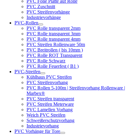
PVC Folie Platte auf Rolle
PVC Zuschnitt
PVC Streifenvorhänge
Industrievorhänge
PVC-Rollen
PVC Rolle transparent 2mm
PVC Rolle transparent 3mm
PVC Rolle transparent 4mm
PVC Streifen Rollenware 50m
PVC Breitrollen ( bis 10mm )
PVC Rolle ROT Transparent
PVC Rolle Schwarz
PVC Rolle Feuerfest ( B1 )
PVC-Streifen
Kühlhaus PVC Streifen
PVC Streifenvorhang
PVC Rollen 5-100m | Streifenvorhang Rollenware |
Marbex®
PVC Streifen transparent
PVC Streifen Meterware
PVC Lamellen Vorhang
Weich PVC Streifen
Schweißerschutzvorhang
Industrievorhang
PVC Vorhänge für Tore