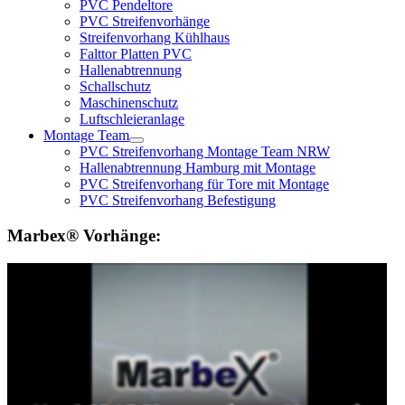
PVC Pendeltore
PVC Streifenvorhänge
Streifenvorhang Kühlhaus
Falttor Platten PVC
Hallenabtrennung
Schallschutz
Maschinenschutz
Luftschleieranlage
Montage Team
PVC Streifenvorhang Montage Team NRW
Hallenabtrennung Hamburg mit Montage
PVC Streifenvorhang für Tore mit Montage
PVC Streifenvorhang Befestigung
Marbex® Vorhänge: