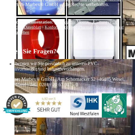
1999–
2026
Marbex® GmbH - Alle Rechte vorbehalten.
Technische Dokumentation:
Vereinfachte Montageanleitung (PDF)
|
Technisches Datenblatt
|
Konformität (Food/Pharma)
|
Rezensionen auf
Google ansehen
Haben Sie Fragen?
Gerne beraten wir Sie persönlich zu unseren PVC-
Streifenvorhängen und Industrievorhängen.
Adresse:
Marbex® GmbH | Am Schornacker 52 | 46485 Wesel,
Deutschland | Tel.: 0281 / 20 67 917 - 0