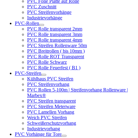
PVC Folie Platte auf Rolle
PVC Zuschnitt
PVC Streifenvorhänge
Industrievorhänge
PVC-Rollen
PVC Rolle transparent 2mm
PVC Rolle transparent 3mm
PVC Rolle transparent 4mm
PVC Streifen Rollenware 50m
PVC Breitrollen ( bis 10mm )
PVC Rolle ROT Transparent
PVC Rolle Schwarz
PVC Rolle Feuerfest ( B1 )
PVC-Streifen
Kühlhaus PVC Streifen
PVC Streifenvorhang
PVC Rollen 5-100m | Streifenvorhang Rollenware |
Marbex®
PVC Streifen transparent
PVC Streifen Meterware
PVC Lamellen Vorhang
Weich PVC Streifen
Schweißerschutzvorhang
Industrievorhang
PVC Vorhänge für Tore