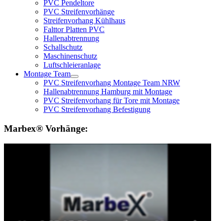
PVC Pendeltore
PVC Streifenvorhänge
Streifenvorhang Kühlhaus
Falttor Platten PVC
Hallenabtrennung
Schallschutz
Maschinenschutz
Luftschleieranlage
Montage Team
PVC Streifenvorhang Montage Team NRW
Hallenabtrennung Hamburg mit Montage
PVC Streifenvorhang für Tore mit Montage
PVC Streifenvorhang Befestigung
Marbex® Vorhänge: