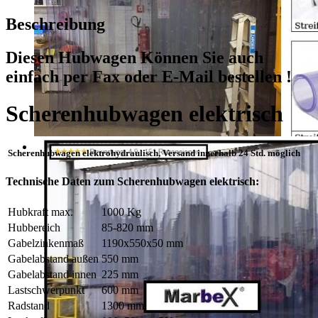
Beschreibung
Diesen Hubwagen Können Sie auch
einfach per
Fax oder E-Mail bestellen !
Scherenhubwagen elektrisch
Scherenhubwagen elektrohydraulisch, Versand innerhalb 24 Std. möglich
Technische Daten zum Scherenhubwagen elektrisch:
Hubkraft max.
1000 Kg
Hubbereich
85-820 mm
Gabelzinkenmaß
1190x550x50 mm
Gabelabstand außen
550 mm
Gabelabstand innen
225 mm
Lastschwerpunkt
600 mm
Radstand
1300 mm