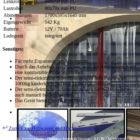
Lenkrollen
190x50 mm PU
Lastrollen
80x70x mm PU
Abmessungen
1700x595x1640 mm
Eigengewicht
142 Kg
Batterie
12V / 70Ah
Ladegerät
integriert
Sonstiges:
Für mehr Ergonomie am Arbeitsplatz.
Durch das Anheben von Paletten, wird der Arbeitsbereich auf
eine komfortable Höhe angehoben.
Der semi-elektrische Scherenhubwagen hebt Paletten bis
1000kg kinderleicht auf eine Höhe von >800mm.
Der semi-elektrische Scherenhubwagen SHW1000E kann
auch manuell bedient werden.
Das Gerät bietet einen Kippschutz.
Zurück zu: Hubwagen und Hochhubwagen
Kontakt
|
Impressum
|
Datenschutzerklärung
|
AGB / Widerruf
| ©