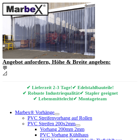
Angebot anfordern, Höhe & Breite angeben:
💬
Angebot & Beratung per E-Mail anfordern
📐
Marbex® Vorhang Konfigurator
✔ Lieferzeit 2-3 Tage!
✔ Edelstahlbauteile!
✔ Robuste Industriequalität
✔ Stapler geeignet
✔ Lebensmittelecht
✔ Montageteam
Marbex® Vorhänge
PVC Streifenvorhang auf Rollen
PVC Streifen 200x2mm
Vorhang 200mm 2mm
PVC Vorhang Kühlhaus