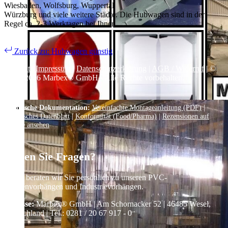
Wiesbaden, Wolfsburg, Wuppertal
Würzburg und viele weitere Städte. Die Hubwagen sind in der
Regel ca. 2-3 Werktagen bei Ihnen.
Zurück zu: Hubwagen günstig
Kontakt
|
Impressum
|
Datenschutzerklärung
|
AGB / Widerruf
| ©
1999–
2026
Marbex® GmbH - Alle Rechte vorbehalten.
Technische Dokumentation:
Vereinfachte Montageanleitung (PDF)
|
Technisches Datenblatt
|
Konformität (Food/Pharma)
|
Rezensionen auf
Google ansehen
Haben Sie Fragen?
Gerne beraten wir Sie persönlich zu unseren PVC-
Streifenvorhängen und Industrievorhängen.
Adresse:
Marbex® GmbH | Am Schornacker 52 | 46485 Wesel,
Deutschland | Tel.: 0281 / 20 67 917 - 0