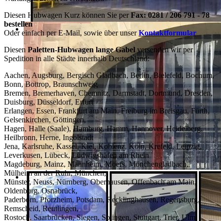
Diesen Hubwagen Kurz können Sie per
Fax: 0281 / 206 791 - 78
bestellen
Oder einfach per E-Mail, sowie über unser
Kontaktformular
Diesen
Paletten-Hubwagen lange Gabel
versenden wir per
Spedition in alle Städte innerhalb Deutschland:
Aachen, Augsburg, Bergisch Gladbach, Berlin, Bielefeld, Bochum,
Bonn, Bottrop, Braunschweig
Bremen, Bremerhaven, Chemnitz, Darmstadt, Dortmund, Dresden,
Duisburg, Düsseldorf, Erfurt
Erlangen, Essen, Frankfurt am Main, Freiburg im Breisgau, Fürth,
Gelsenkirchen, Göttingen,
Hagen, Halle (Saale), Hamburg, Hamm, Hannover, Heidelberg,
Heilbronn, Herne, Ingolstadt
Jena, Karlsruhe, Kassel, Kiel, Koblenz, Köln, Krefeld, Leipzig,
Leverkusen, Lübeck, Ludwigshafen am Rhein
Magdeburg, Mainz, Mannheim, Moers, Mönchengladbach,
Mülheim an der Ruhr, München,
Münster, Neuss, Nürnberg, Oberhausen, Offenbach am Main,
Oldenburg, Osnabrück,
Paderborn, Pforzheim, Potsdam, Recklinghausen, Regensburg,
Remscheid, Reutlingen,
Rostock, Saarbrücken, Siegen, Solingen, Stuttgart, Trier, Ulm,