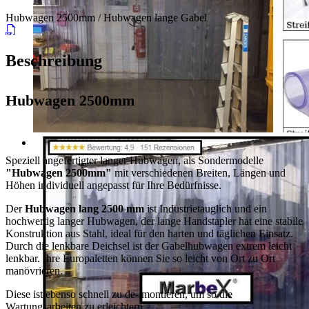
Hubwagen 2500mm / Hubwagen lange Gabel
Beschreibung
Hubwagen 2500mm
Speziell angefertigter langer Hubwagen, als Sondermodelle
"Hubwagen 2500mm"
mit verschiedenen Breiten, Längen und
Höhen individuell angepasst für Ihre Bedürfnisse.
Der
Hubwagen lang 2500 mm
ist Industrietauglich und ein
hochwertig langer Hubwagen, der lange Handstapler hat eine stabile
Konstruktion aus Stahl, ideal für den harten und täglichen Einsatz.
Durch die lenkbare Deichsel ist der Gabelhubwagen extrem leicht
lenkbar. Ihre Europaletten können Sie so leicht von Ort zu Ort
manövrieren.
Diese ist ebenso schnell zu de-/montieren, um so die
Wartungsarbeiten zu erleichtern
.