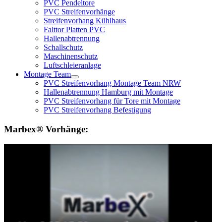
PVC Pendeltore
PVC Streifenvorhänge
Streifenvorhang Kühlhaus
Falttor Platten PVC
Hallenabtrennung
Schallschutz
Maschinenschutz
Luftschleieranlage
Montage Team
PVC Streifenvorhang Montage Team NRW
Hallenabtrennung Hamburg mit Montage
PVC Streifenvorhang für Tore mit Montage
PVC Streifenvorhang Befestigung
Marbex® Vorhänge: