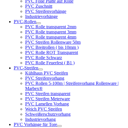
PVC Folie Platte auf Rolle
PVC Zuschnitt
PVC Streifenvorhänge
Industrievorhänge
PVC-Rollen
PVC Rolle transparent 2mm
PVC Rolle transparent 3mm
PVC Rolle transparent 4mm
PVC Streifen Rollenware 50m
PVC Breitrollen ( bis 10mm )
PVC Rolle ROT Transparent
PVC Rolle Schwarz
PVC Rolle Feuerfest ( B1 )
PVC-Streifen
Kühlhaus PVC Streifen
PVC Streifenvorhang
PVC Rollen 5-100m | Streifenvorhang Rollenware |
Marbex®
PVC Streifen transparent
PVC Streifen Meterware
PVC Lamellen Vorhang
Weich PVC Streifen
Schweißerschutzvorhang
Industrievorhang
PVC Vorhänge für Tore