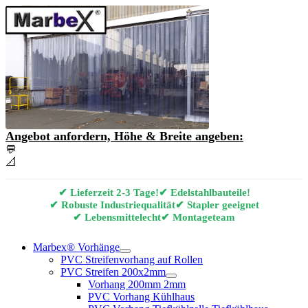
Angebot anfordern, Höhe & Breite angeben:
💬
Angebot & Beratung per E-Mail anfordern
📐
Marbex® Vorhang Konfigurator
✔ Lieferzeit 2-3 Tage!
✔ Edelstahlbauteile!
✔ Robuste Industriequalität
✔ Stapler geeignet
✔ Lebensmittelecht
✔ Montageteam
Marbex® Vorhänge
PVC Streifenvorhang auf Rollen
PVC Streifen 200x2mm
Vorhang 200mm 2mm
PVC Vorhang Kühlhaus