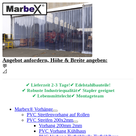
Angebot anfordern, Höhe & Breite angeben:
💬
Angebot & Beratung per E-Mail anfordern
📐
Marbex® Vorhang Konfigurator
✔ Lieferzeit 2-3 Tage!
✔ Edelstahlbauteile!
✔ Robuste Industriequalität
✔ Stapler geeignet
✔ Lebensmittelecht
✔ Montageteam
Marbex® Vorhänge
PVC Streifenvorhang auf Rollen
PVC Streifen 200x2mm
Vorhang 200mm 2mm
PVC Vorhang Kühlhaus