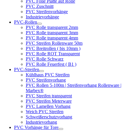
PVC Folie Platte auf Rolle
PVC Zuschnitt
PVC Streifenvorhänge
Industrievorhänge
PVC-Rollen
PVC Rolle transparent 2mm
PVC Rolle transparent 3mm
PVC Rolle transparent 4mm
PVC Streifen Rollenware 50m
PVC Breitrollen ( bis 10mm )
PVC Rolle ROT Transparent
PVC Rolle Schwarz
PVC Rolle Feuerfest ( B1 )
PVC-Streifen
Kühlhaus PVC Streifen
PVC Streifenvorhang
PVC Rollen 5-100m | Streifenvorhang Rollenware |
Marbex®
PVC Streifen transparent
PVC Streifen Meterware
PVC Lamellen Vorhang
Weich PVC Streifen
Schweißerschutzvorhang
Industrievorhang
PVC Vorhänge für Tore