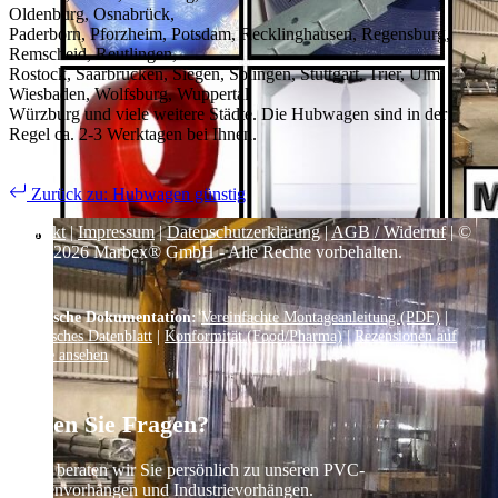
Oldenburg, Osnabrück,
Paderborn, Pforzheim, Potsdam, Recklinghausen, Regensburg,
Remscheid, Reutlingen,
Rostock, Saarbrücken, Siegen, Solingen, Stuttgart, Trier, Ulm,
Wiesbaden, Wolfsburg, Wuppertal
Würzburg und viele weitere Städte. Die Hubwagen sind in der
Regel ca. 2-3 Werktagen bei Ihnen.
Zurück zu: Hubwagen günstig
Kontakt
|
Impressum
|
Datenschutzerklärung
|
AGB / Widerruf
| ©
1999–
2026
Marbex® GmbH - Alle Rechte vorbehalten.
Technische Dokumentation:
Vereinfachte Montageanleitung (PDF)
|
Technisches Datenblatt
|
Konformität (Food/Pharma)
|
Rezensionen auf
Google ansehen
Haben Sie Fragen?
Gerne beraten wir Sie persönlich zu unseren PVC-
Streifenvorhängen und Industrievorhängen.