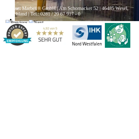
Adresse:
Marbex® GmbH | Am Schornacker 52 | 46485 Wesel,
Deutschland | Tel.: 0281 / 20 67 917 - 0