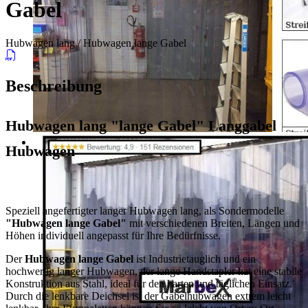
Gabel
Hubwagen lang / Hubwagen lange Gabel
Beschreibung
Hubwagen lang "lange Gabel" Lang
gabel
Hubwagen
Speziell angefertigter langer Hubwagen lang, als Sondermodelle
"Hubwagen lange Gabel"
mit verschiedenen Breiten, Längen und
Höhen individuell angepasst für Ihre Bedürfnisse.
Der
Hubwagen lange Gabel
ist Industrietauglich und ein
hochwertig langer Hubwagen, der lange Handstapler hat eine stabile
Konstruktion aus Stahl, ideal für den harten und täglichen Einsatz.
Durch die lenkbare Deichsel ist der Gabelhubwagen extrem leicht