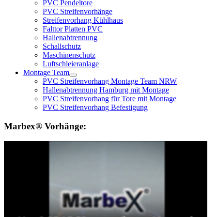
PVC Pendeltore
PVC Streifenvorhänge
Streifenvorhang Kühlhaus
Falttor Platten PVC
Hallenabtrennung
Schallschutz
Maschinenschutz
Luftschleieranlage
Montage Team
PVC Streifenvorhang Montage Team NRW
Hallenabtrennung Hamburg mit Montage
PVC Streifenvorhang für Tore mit Montage
PVC Streifenvorhang Befestigung
Marbex® Vorhänge: