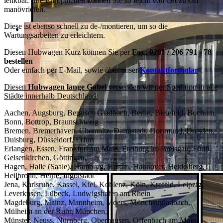
lenkbar. Ihre Europaletten können Sie so leicht von Ort zu Ort
manövrieren.
Diese ist ebenso schnell zu de-/montieren, um so die
Wartungsarbeiten zu erleichtern
.
Diesen Hubwagen Kurz können Sie per
Fax: 0281 / 206 791 - 78
bestellen
Oder einfach per E-Mail, sowie über unser
Kontaktformular
Diesen
Hubwagen lange Gabel
versenden wir per Spedition in alle
Städte innerhalb Deutschland:
Aachen, Augsburg, Bergisch Gladbach, Berlin, Bielefeld, Bochum,
Bonn, Bottrop, Braunschweig
Bremen, Bremerhaven, Chemnitz, Darmstadt, Dortmund, Dresden,
Duisburg, Düsseldorf, Erfurt
Erlangen, Essen, Frankfurt am Main, Freiburg im Breisgau, Fürth,
Gelsenkirchen, Göttingen,
Hagen, Halle (Saale), Hamburg, Hamm, Hannover, Heidelberg,
Heilbronn, Herne, Ingolstadt
Jena, Karlsruhe, Kassel, Kiel, Koblenz, Köln, Krefeld, Leipzig,
Leverkusen, Lübeck, Ludwigshafen am Rhein
Magdeburg, Mainz, Mannheim, Moers, Mönchengladbach,
Mülheim an der Ruhr, München,
Münster, Neuss, Nürnberg, Oberhausen, Offenbach am Main,