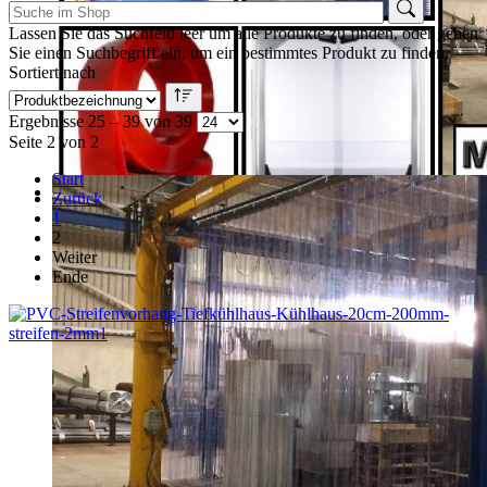
Lassen Sie das Suchfeld leer um alle Produkte zu finden, oder geben
Sie einen Suchbegriff ein, um ein bestimmtes Produkt zu finden.
Sortiert nach
Ergebnisse 25 – 39 von 39
Seite 2 von 2
Start
Zurück
1
2
Weiter
Ende