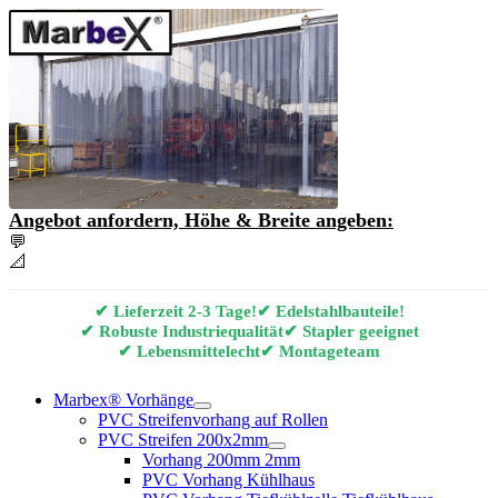
Angebot anfordern, Höhe & Breite angeben:
💬
Angebot & Beratung per E-Mail anfordern
📐
Marbex® Vorhang Konfigurator
✔ Lieferzeit 2-3 Tage!
✔ Edelstahlbauteile!
✔ Robuste Industriequalität
✔ Stapler geeignet
✔ Lebensmittelecht
✔ Montageteam
Marbex® Vorhänge
PVC Streifenvorhang auf Rollen
PVC Streifen 200x2mm
Vorhang 200mm 2mm
PVC Vorhang Kühlhaus