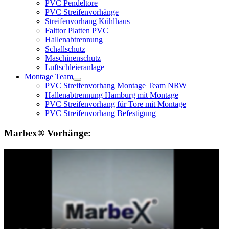
PVC Pendeltore
PVC Streifenvorhänge
Streifenvorhang Kühlhaus
Falttor Platten PVC
Hallenabtrennung
Schallschutz
Maschinenschutz
Luftschleieranlage
Montage Team
PVC Streifenvorhang Montage Team NRW
Hallenabtrennung Hamburg mit Montage
PVC Streifenvorhang für Tore mit Montage
PVC Streifenvorhang Befestigung
Marbex® Vorhänge: