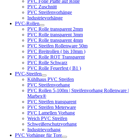
PVC Folie Platte auf Rolle
PVC Zuschnitt
PVC Streifenvorhänge
Industrievorhänge
PVC-Rollen
PVC Rolle transparent 2mm
PVC Rolle transparent 3mm
PVC Rolle transparent 4mm
PVC Streifen Rollenware 50m
PVC Breitrollen ( bis 10mm )
PVC Rolle ROT Transparent
PVC Rolle Schwarz
PVC Rolle Feuerfest ( B1 )
PVC-Streifen
Kühlhaus PVC Streifen
PVC Streifenvorhang
PVC Rollen 5-100m | Streifenvorhang Rollenware |
Marbex®
PVC Streifen transparent
PVC Streifen Meterware
PVC Lamellen Vorhang
Weich PVC Streifen
Schweißerschutzvorhang
Industrievorhang
PVC Vorhänge für Tore