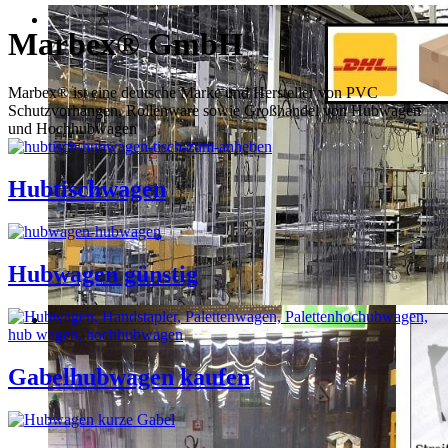
Marbex® GmbH
Marbex® ist eine deutsche Marke und Hersteller von PVC
Schutzvorhängen, Rollenware sowie Großhandel von Hubwagen
und Hochhubwagen
Hubtischwagen
Hubwagen günstig
Gabelhubwagen kaufen