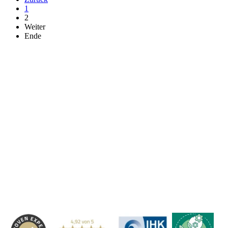
1
2
Weiter
Ende
Kontakt
|
Impressum
|
Datenschutzerklärung
|
AGB / Widerruf
| ©
1999–
2026
Marbex® GmbH - Alle Rechte vorbehalten.
Technische Dokumentation:
Vereinfachte Montageanleitung (PDF)
|
Technisches Datenblatt
|
Konformität (Food/Pharma)
|
Rezensionen auf
Google ansehen
Haben Sie Fragen?
Gerne beraten wir Sie persönlich zu unseren PVC-
Streifenvorhängen und Industrievorhängen.
Adresse:
Marbex® GmbH | Am Schornacker 52 | 46485 Wesel,
Deutschland | Tel.: 0281 / 20 67 917 - 0