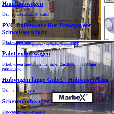
Handhubwagen
PVC Rollenware Rot Transparent -
Schweisserschutz
Palettenhubwagen
Hubwagen lange Gabel - Hubwagen lang
Scherenhubwagen