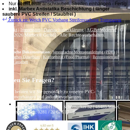
Nur noch Leiste anschrauben, Streifen einhängen - Fertig
inkl. Marbex Antistatika Beschichtung ( länger
saubere PVC Streifen / Staubfrei )
Zurück zu: Weich PVC Vorhang Streifenvorhang Transparent
Kontakt
|
Impressum
|
Datenschutzerklärung
|
AGB / Widerruf
| ©
1999–
2026
Marbex® GmbH - Alle Rechte vorbehalten.
Technische Dokumentation:
Vereinfachte Montageanleitung (PDF)
|
Technisches Datenblatt
|
Konformität (Food/Pharma)
|
Rezensionen auf
Google ansehen
Haben Sie Fragen?
Gerne beraten wir Sie persönlich zu unseren PVC-
Streifenvorhängen und Industrievorhängen.
Adresse:
Marbex® GmbH | Am Schornacker 52 | 46485 Wesel,
Deutschland | Tel.: 0281 / 20 67 917 - 0