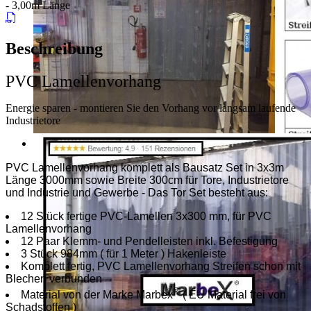
- 3,00m Länge
Beschreibung
PVC Lamellenvorhang
Energie sparen - montieren Sie den Vorhang vor langsam laufende
Industrietore
PVC Lamellenvorhang komplett als Bausatz Set in 3x3m
Länge 3000mm sowie Breite 300cm für Tore, Industrietore
und Industrie und Gewerbe - Das Tor Set besteht aus:
12 Stück fertige PVC-Lamellen 3x300 mm, für PVC
Lamellenvorhang
12 Paar Klemm- und Pendelleisten inkl. Befestigung
3 Stück 984mm ( für 1 Meter ) Hakenleiste
Komplett fertig, PVC Lamellenvorhang Streifen schon mit
Blechen verbunden
®
Material von der Marke Marbex
( EU Material frei von
Schadstoffen )