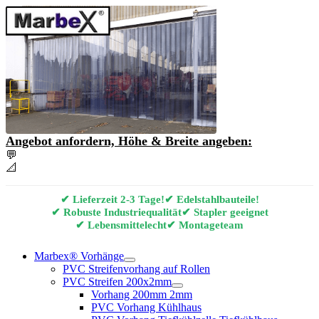
Angebot anfordern, Höhe & Breite angeben:
💬
Angebot & Beratung per E-Mail anfordern
📐
Marbex® Vorhang Konfigurator
✔ Lieferzeit 2-3 Tage!
✔ Edelstahlbauteile!
✔ Robuste Industriequalität
✔ Stapler geeignet
✔ Lebensmittelecht
✔ Montageteam
Marbex® Vorhänge
PVC Streifenvorhang auf Rollen
PVC Streifen 200x2mm
Vorhang 200mm 2mm
PVC Vorhang Kühlhaus