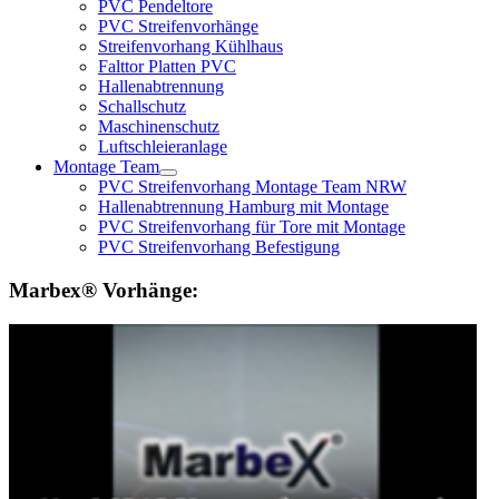
PVC Pendeltore
PVC Streifenvorhänge
Streifenvorhang Kühlhaus
Falttor Platten PVC
Hallenabtrennung
Schallschutz
Maschinenschutz
Luftschleieranlage
Montage Team
PVC Streifenvorhang Montage Team NRW
Hallenabtrennung Hamburg mit Montage
PVC Streifenvorhang für Tore mit Montage
PVC Streifenvorhang Befestigung
Marbex® Vorhänge: