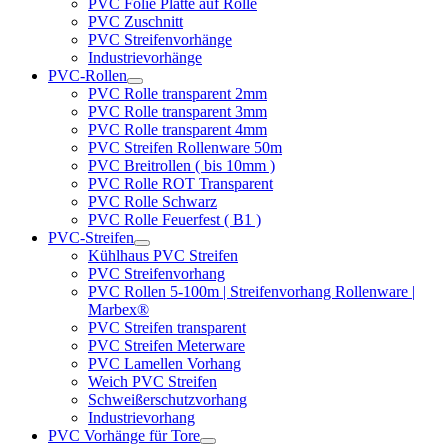
PVC Folie Platte auf Rolle
PVC Zuschnitt
PVC Streifenvorhänge
Industrievorhänge
PVC-Rollen
PVC Rolle transparent 2mm
PVC Rolle transparent 3mm
PVC Rolle transparent 4mm
PVC Streifen Rollenware 50m
PVC Breitrollen ( bis 10mm )
PVC Rolle ROT Transparent
PVC Rolle Schwarz
PVC Rolle Feuerfest ( B1 )
PVC-Streifen
Kühlhaus PVC Streifen
PVC Streifenvorhang
PVC Rollen 5-100m | Streifenvorhang Rollenware |
Marbex®
PVC Streifen transparent
PVC Streifen Meterware
PVC Lamellen Vorhang
Weich PVC Streifen
Schweißerschutzvorhang
Industrievorhang
PVC Vorhänge für Tore