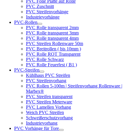
PVC Folie Platte auf Rolle
PVC Zuschnitt
PVC Streifenvorhänge
Industrievorhänge
PVC-Rollen
PVC Rolle transparent 2mm
PVC Rolle transparent 3mm
PVC Rolle transparent 4mm
PVC Streifen Rollenware 50m
PVC Breitrollen ( bis 10mm )
PVC Rolle ROT Transparent
PVC Rolle Schwarz
PVC Rolle Feuerfest ( B1 )
PVC-Streifen
Kühlhaus PVC Streifen
PVC Streifenvorhang
PVC Rollen 5-100m | Streifenvorhang Rollenware |
Marbex®
PVC Streifen transparent
PVC Streifen Meterware
PVC Lamellen Vorhang
Weich PVC Streifen
Schweißerschutzvorhang
Industrievorhang
PVC Vorhänge für Tore