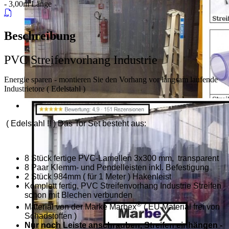
- 3,00m Länge
Beschreibung
PVC Streifenvorhang Industrie
Energie sparen - montieren Sie den Vorhang vor langsam laufende
Industrietore ( Edelstahl )
( Edelstahl !! ) Das Tor Set besteht aus:
8 Stück fertige PVC-Lamellen 3x300 mm, transparent
8 Paar Klemm- und Pendelleisten inkl. Befestigung
2 Stück 984mm ( für 1 Meter ) Hakenleist
Komplett fertig, PVC Streifenvorhang Industrie Streifen
schon mit Blechen verbunden
®
Material von der Marke Marbex
( EU Material frei von
Schadstoffen )
Nur noch Leiste anschrauben, Streifen einhängen -