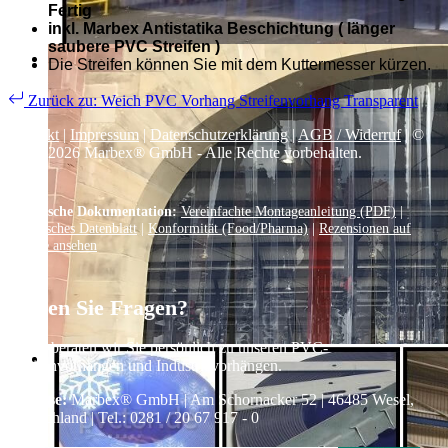
Fertig
inkl. Marbex Antistatika Beschichtung ( länger
saubere PVC Streifen )
Die Streifen können Sie mit dem Kuttermesser kürzen.
Zurück zu: Weich PVC Vorhang Streifenvorhang Transparent
Kontakt
|
Impressum
|
Datenschutzerklärung
|
AGB / Widerruf
| ©
1999–
2026
Marbex® GmbH - Alle Rechte vorbehalten.
Technische Dokumentation:
Vereinfachte Montageanleitung (PDF)
|
Technisches Datenblatt
|
Konformität (Food/Pharma)
|
Rezensionen auf
Google ansehen
Haben Sie Fragen?
Gerne beraten wir Sie persönlich zu unseren PVC-
Streifenvorhängen und Industrievorhängen.
Adresse:
Marbex® GmbH | Am Schornacker 52 | 46485 Wesel,
Deutschland | Tel.: 0281 / 20 67 917 - 0