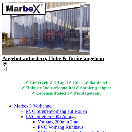
Angebot anfordern, Höhe & Breite angeben:
💬
Angebot & Beratung per E-Mail anfordern
📐
Marbex® Vorhang Konfigurator
✔ Lieferzeit 2-3 Tage!
✔ Edelstahlbauteile!
✔ Robuste Industriequalität
✔ Stapler geeignet
✔ Lebensmittelecht
✔ Montageteam
Marbex® Vorhänge
PVC Streifenvorhang auf Rollen
PVC Streifen 200x2mm
Vorhang 200mm 2mm
PVC Vorhang Kühlhaus