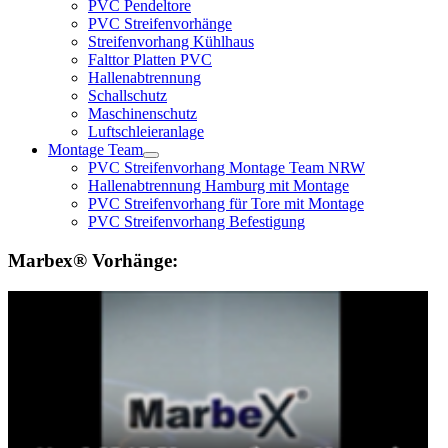
PVC Pendeltore
PVC Streifenvorhänge
Streifenvorhang Kühlhaus
Falttor Platten PVC
Hallenabtrennung
Schallschutz
Maschinenschutz
Luftschleieranlage
Montage Team
PVC Streifenvorhang Montage Team NRW
Hallenabtrennung Hamburg mit Montage
PVC Streifenvorhang für Tore mit Montage
PVC Streifenvorhang Befestigung
Marbex® Vorhänge: