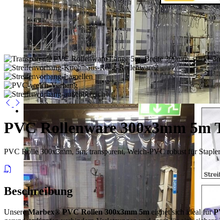
PVC Rollenware 300x3mm 5m T
PVC Rolle 300x3mm, 5m, transparent, Weich-PVC robust für Stapler-
Beschreibung
Unsere
Marbex® PVC Rollen 300x3mm 5m
eignet sich ideal für
P