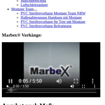
Maschinenschutz
Luftschleieranlage
Montage Team
PVC Streifenvorhang Montage Team NRW
Hallenabtrennung Hamburg mit Montage
PVC Streifenvorhang für Tore mit Montage
PVC Streifenvorhang Befestigung
Marbex® Vorhänge: