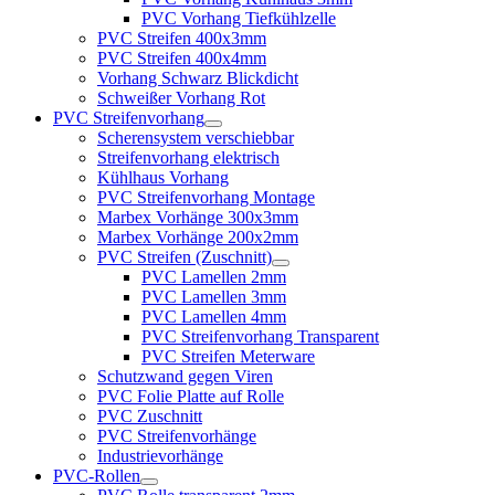
PVC Vorhang Tiefkühlzelle
PVC Streifen 400x3mm
PVC Streifen 400x4mm
Vorhang Schwarz Blickdicht
Schweißer Vorhang Rot
PVC Streifenvorhang
Scherensystem verschiebbar
Streifenvorhang elektrisch
Kühlhaus Vorhang
PVC Streifenvorhang Montage
Marbex Vorhänge 300x3mm
Marbex Vorhänge 200x2mm
PVC Streifen (Zuschnitt)
PVC Lamellen 2mm
PVC Lamellen 3mm
PVC Lamellen 4mm
PVC Streifenvorhang Transparent
PVC Streifen Meterware
Schutzwand gegen Viren
PVC Folie Platte auf Rolle
PVC Zuschnitt
PVC Streifenvorhänge
Industrievorhänge
PVC-Rollen