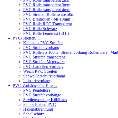
PVC Rolle transparent 2mm
PVC Rolle transparent 3mm
PVC Rolle transparent 4mm
PVC Streifen Rollenware 50m
PVC Breitrollen ( bis 10mm )
PVC Rolle ROT Transparent
PVC Rolle Schwarz
PVC Rolle Feuerfest ( B1 )
PVC-Streifen
Kühlhaus PVC Streifen
PVC Streifenvorhang
PVC Rollen 5-100m | Streifenvorhang Rollenware | Ma
PVC Streifen transparent
PVC Streifen Meterware
PVC Lamellen Vorhang
Weich PVC Streifen
Schweißerschutzvorhang
Industrievorhang
PVC Vorhänge für Tore
PVC Pendeltore
PVC Streifenvorhänge
Streifenvorhang Kühlhaus
Falttor Platten PVC
Hallenabtrennung
Schallschutz