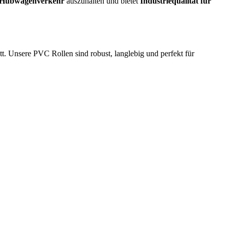
d Hubwagenverkehr
auszuhalten und bietet
Industriequalität für
t. Unsere PVC Rollen sind robust, langlebig und perfekt für