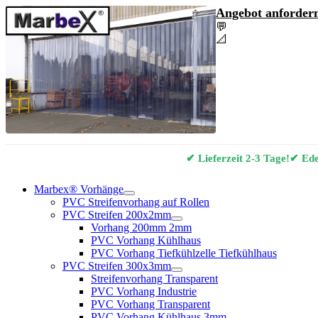
Angebot anfordern
💬
Angebot & Berat
📐
Marbex® Vorhan
✔ Lieferzeit 2-3 Tage!
✔ Edel
Marbex® Vorhänge
PVC Streifenvorhang auf Rollen
PVC Streifen 200x2mm
Vorhang 200mm 2mm
PVC Vorhang Kühlhaus
PVC Vorhang Tiefkühlzelle Tiefkühlhaus
PVC Streifen 300x3mm
Streifenvorhang Transparent
PVC Vorhang Industrie
PVC Vorhang Transparent
PVC Vorhang Kühlhaus 3mm