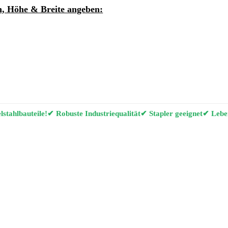
, Höhe & Breite angeben:
ung per E-Mail anfordern
g Konfigurator
stahlbauteile!
✔ Robuste Industriequalität
✔ Stapler geeignet
✔ Leben