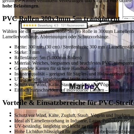
gerundete Kanten verhindern Verletzungen und sorgt für eine sicher
hohe Belastungen
.
PVC Rollen 300x3mm 5m transparent
Wählen Sie die transparente Rolle 5m pro Rolle in 300mm Lamellenbrei
Lamellenvorhänge, Abtrennungen oder Schutzvorhänge.
Breite: 300 mm (30 cm) / Streifenbreite 300 mm / Lamellenstä
Stärke: 3 mm
Rollenlänge: 5m (5.000mm Rollen)
Material: Weiches, biegsames und bruchfestes PVC, transparen
Gerundete Kanten für sichere Handhabung
Industriequalität – geeignet für Stapler- und Hubwagenverkehr
UV-beständig, langlebig und leicht zu reinigen
Schutz vor Wind, Kälte, Staub, Insekten und Vögeln
Einfach zuzuschneiden auf individuelle Längen – ideal für jede
Vorteile & Einsatzbereiche für PVC-Strei
Schutz vor Wind, Kälte, Zugluft, Staub, Vögeln und Insekten
Ideal als Lamellenvorhang in Industrie, Lager, Produktion oder
UV-beständig, langlebig und leicht zu reinigen
Hohe Lichtdurchlässigkeit für angenehmes Arbeitsumfeld und 