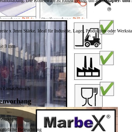
e Handhabung. Die Rollenware ist robust genug, um auch
Stapler- un
te x 3mm Stärke. Ideal für Industrie, Lager, Produktion oder Werkstat
rke 3 mm
t
n Einsatzbereich
fenvorhang
 Werkstatt
natürliche Beleuchtung