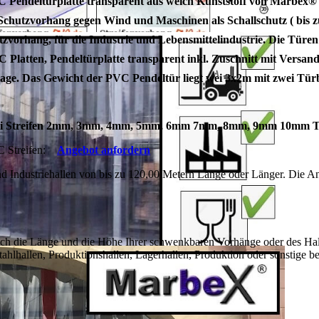
VC Pendeltürplatte transparent aus weich Kunststoff von Marbe
Schutzvorhang gegen Wind und Maschinen als Schallschutz ( bis zu 
utzvorhang,
für die Industrie und Lebensmittelindustrie. Die Türe
 Platten, Pendeltürplatte transparent inkl. Zuschnitt mit Versand
ge. Das Gewicht der PVC Pendeltür liegt wei 3x2m mit zwei Türb
Gummi Streifen 2mm, 3mm, 4mm, 5mm, 6mm 7mm, 8mm, 9mm 10mm T
 Streifen:
Angebot anfordern
 Industriehallen von bis zu 120,00 Metern Länge oder Länger. Die An
ich die Länge und die Höhe Ihrer schwenkbaren Vorhänge oder des Hal
Stahlhallen, Produktionshallen, Lagerhallen, Produktion oder sonstige b