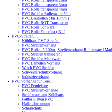
PVC Rolle transparent 2mm
PVC Rolle transparent 3mm
PVC Rolle transparent 4mm
PVC Streifen Rollenware 50m
PVC Breitrollen ( bis 10mm )
PVC Rolle ROT Transparent
PVC Rolle Schwarz
PVC Rolle Feuerfest ( B1 )
PVC-Streifen
Kühlhaus PVC Streifen
PVC Streifenvorhang
PVC Rollen 5-100m | Streifenvorhang Rollenware | Ma
PVC Streifen transparent
PVC Streifen Meterware
PVC Lamellen Vorhang
Weich PVC Streifen
Schweißerschutzvorhang
Industrievorhang
PVC Vorhänge für Tore
PVC Pendeltore
PVC Streifenvorhänge
Streifenvorhang Kühlhaus
Falttor Platten PVC
Hallenabtrennung
Schallschutz