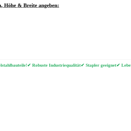
, Höhe & Breite angeben:
ung per E-Mail anfordern
g Konfigurator
stahlbauteile!
✔ Robuste Industriequalität
✔ Stapler geeignet
✔ Leben