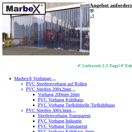
Angebot anfordern
💬
Angebot & Berat
📐
Marbex® Vorhan
✔ Lieferzeit 2-3 Tage!
✔ Edel
Marbex® Vorhänge
PVC Streifenvorhang auf Rollen
PVC Streifen 200x2mm
Vorhang 200mm 2mm
PVC Vorhang Kühlhaus
PVC Vorhang Tiefkühlzelle Tiefkühlhaus
PVC Streifen 300x3mm
Streifenvorhang Transparent
PVC Vorhang Industrie
PVC Vorhang Transparent
PVC Vorhang Kühlhaus 3mm