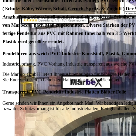
Industrie oder Lebensmittel Türen aus Platten. PVC Weich - P
(
Schutz:
Kälte, Wärme, Schall, Geruch, Spritz- & Zugluft ) Der 
Anschaffung, sehr schnell montiert und eignet sich als Schallsch
von Marbex®, nach Maß zugeschnitten. Diverse Stärken der
PVC
fertige Pendeltür aus PVC mit Rahmen Innerhalb von 3-5 Werkta
Plastik wird gerollt versendet.
Pendeltüren aus weich PVC Industrie Kunststoff, Plastik, 
Industrievorhang, PVC Vorhang Industrie transparent aus weiche PVC
Die Marbex GmbH liefert Ihnen Abtrennungen für beheizte Hallen und
Sie Energiekosten in beheizten Hallen oder Hallenabschnitten.
Transparente PVC Pendeltür Industrie Platten Blätter Folie
Gerne senden wir Ihnen ein Angebot nach Maß. Wir benötigen ledigl
bzw. der Schutzvorhang ist für alle Industriehallen, Fertigbauhallen, 