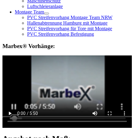
Maschinenschutz
Luftschleieranlage
Montage Team
PVC Streifenvorhang Montage Team NRW
Hallenabtrennung Hamburg mit Montage
PVC Streifenvorhang für Tore mit Montage
PVC Streifenvorhang Befestigung
Marbex® Vorhänge: