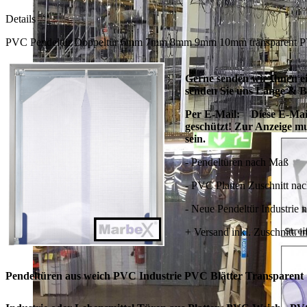
Details
PVC Pendeltür Doppeltür 6mm 7mm 8mm 9mm 10mm transparent P
Gerne senden wir Ihnen e
senden Sie uns Länge & Br
Per E-Mail:
Diese E-Mai
geschützt! Zur Anzeige mu
sein.
- Pendeltüren nach Maß
- PVC Platten Zuschnitt na
- Neue Pendeltür Industrie
+ Versand inkl. Zuschnitt. 
Pendeltüren aus weich PVC Industrie PVC Blätter Transparent