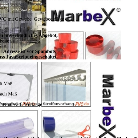
VC mit Gewebe, Gewebeeinlage
in unverbindliches Angebot,
eite:
l-Adresse ist vor Spambots
ss JavaScript eingeschaltet
ch Maß
 nach Maß
innerhalb 2-5 Werktage +