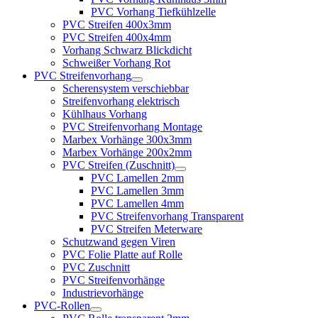
PVC Vorhang Tiefkühlzelle
PVC Streifen 400x3mm
PVC Streifen 400x4mm
Vorhang Schwarz Blickdicht
Schweißer Vorhang Rot
PVC Streifenvorhang
Scherensystem verschiebbar
Streifenvorhang elektrisch
Kühlhaus Vorhang
PVC Streifenvorhang Montage
Marbex Vorhänge 300x3mm
Marbex Vorhänge 200x2mm
PVC Streifen (Zuschnitt)
PVC Lamellen 2mm
PVC Lamellen 3mm
PVC Lamellen 4mm
PVC Streifenvorhang Transparent
PVC Streifen Meterware
Schutzwand gegen Viren
PVC Folie Platte auf Rolle
PVC Zuschnitt
PVC Streifenvorhänge
Industrievorhänge
PVC-Rollen