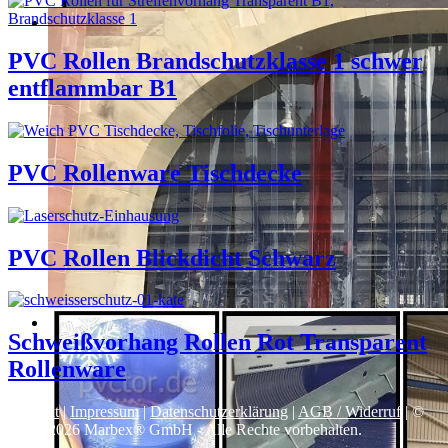
PVC Rollen Brandschutzklasse 1 schwer
entflammbar B1
PVC Rollenware Tischdecke
PVC Rollen Blickdicht Schwarz
Schweißvorhang Rollen Rot Transparent
Rollenware
Kontakt
|
Impressum
|
Datenschutzerklärung
|
AGB / Widerruf
| ©
1999–
2026
Marbex® GmbH - Alle Rechte vorbehalten.