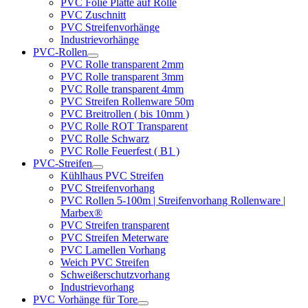
PVC Folie Platte auf Rolle
PVC Zuschnitt
PVC Streifenvorhänge
Industrievorhänge
PVC-Rollen
PVC Rolle transparent 2mm
PVC Rolle transparent 3mm
PVC Rolle transparent 4mm
PVC Streifen Rollenware 50m
PVC Breitrollen ( bis 10mm )
PVC Rolle ROT Transparent
PVC Rolle Schwarz
PVC Rolle Feuerfest ( B1 )
PVC-Streifen
Kühlhaus PVC Streifen
PVC Streifenvorhang
PVC Rollen 5-100m | Streifenvorhang Rollenware |
Marbex®
PVC Streifen transparent
PVC Streifen Meterware
PVC Lamellen Vorhang
Weich PVC Streifen
Schweißerschutzvorhang
Industrievorhang
PVC Vorhänge für Tore