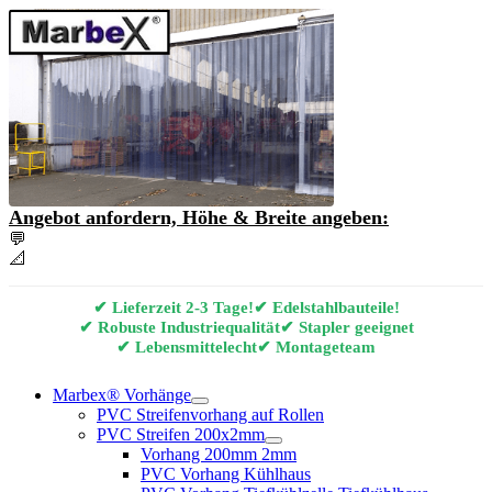
Angebot anfordern, Höhe & Breite angeben:
💬
Angebot & Beratung per E-Mail anfordern
📐
Marbex® Vorhang Konfigurator
✔ Lieferzeit 2-3 Tage!
✔ Edelstahlbauteile!
✔ Robuste Industriequalität
✔ Stapler geeignet
✔ Lebensmittelecht
✔ Montageteam
Marbex® Vorhänge
PVC Streifenvorhang auf Rollen
PVC Streifen 200x2mm
Vorhang 200mm 2mm
PVC Vorhang Kühlhaus