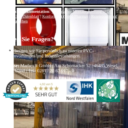
Technische Dokumentation:
Vereinfachte Montageanleitung (PDF)
|
Technisches Datenblatt
|
Konformität (Food/Pharma)
|
Rezensionen auf
Google ansehen
Haben Sie Fragen?
Gerne beraten wir Sie persönlich zu unseren PVC-
Streifenvorhängen und Industrievorhängen.
Adresse:
Marbex® GmbH | Am Schornacker 52 | 46485 Wesel,
Deutschland | Tel.: 0281 / 20 67 917 - 0