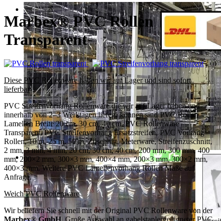
Marbex® PVC Rollen
Transparent
Diese PVC Rollenware haben wir auf Lager und sind sofort
lieferbar:
PVC Streifenvorhang Rollenware die wir auf Lager haben und
innerhalb von 2–3 Werktagen liefern können sind PVC Rollen
Lamellen Breite 20 cm, 30 cm, 40 cm, PVC Rollenware
Transparent, PVC Streifenvorhang Ersatzstreifen, PVC Vorhang
Rollen, 10 m, 25 m, 50 m, Zuschnitt, Meterware, Streifenzuschnitt,
2 mm, 3 mm, 4 mm, 20 cm, 30 cm, 40 cm, 200 mm, 300 mm, 400
mm, 200×2 mm, 300×3 mm, 400×4 mm, 200×3 mm, 300×2 mm,
400×3 mm. Weitere PVC Lamellenvorhang Rollen Maße auf
Anfrage.
Weich PVC Rollenware
Wir beliefern Sie schnell mit der Original PVC Rollenware von der
Marbex® GmbH
. Große Auswahl an gabelstaplergeeigneter PVC