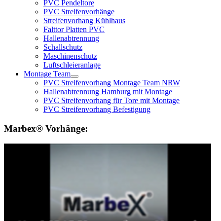
PVC Pendeltore
PVC Streifenvorhänge
Streifenvorhang Kühlhaus
Falttor Platten PVC
Hallenabtrennung
Schallschutz
Maschinenschutz
Luftschleieranlage
Montage Team
PVC Streifenvorhang Montage Team NRW
Hallenabtrennung Hamburg mit Montage
PVC Streifenvorhang für Tore mit Montage
PVC Streifenvorhang Befestigung
Marbex® Vorhänge: