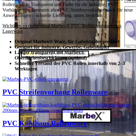
Rollenware in Transparent und Farbe für die Industrie. PVC
Vorhänge zum Erneuern alter PVC Streifenvorhänge sowie für neue
Anwendungen – schnelle Lieferung, unten bestellen.
Wichtiges zu der original Marbex® PVC Rollen transparenten
Lagerware
Original Marbex® Ware, für Gabelstapler geeignet
Geeignet für Industrie, Gewerbe, Gabelstapler
Länger transparent mit Marbex®
Oberflächenbeschichtung (optimal)
Schneller Versand der PVC Rollen innerhalb von 2–3
Werktagen
PVC Streifenvorhang Rollenware
PVC Kühlhaus Rollenware