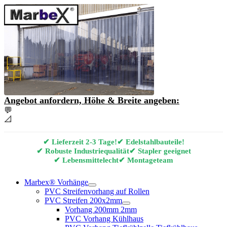
Angebot anfordern, Höhe & Breite angeben:
💬
Angebot & Beratung per E-Mail anfordern
📐
Marbex® Vorhang Konfigurator
✔ Lieferzeit 2-3 Tage!
✔ Edelstahlbauteile!
✔ Robuste Industriequalität
✔ Stapler geeignet
✔ Lebensmittelecht
✔ Montageteam
Marbex® Vorhänge
PVC Streifenvorhang auf Rollen
PVC Streifen 200x2mm
Vorhang 200mm 2mm
PVC Vorhang Kühlhaus