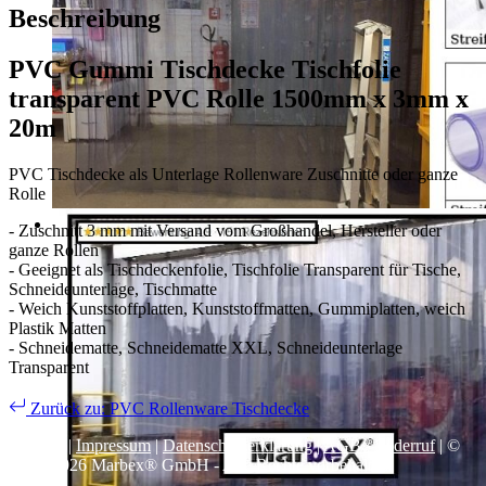
Beschreibung
PVC Gummi Tischdecke Tischfolie
transparent PVC Rolle 1500mm x 3mm x
20m
PVC Tischdecke als Unterlage Rollenware Zuschnitte oder ganze
Rolle
- Zuschnitt 3 mm mit Versand vom Großhandel, Hersteller oder
ganze Rollen
- Geeignet als Tischdeckenfolie, Tischfolie Transparent für Tische,
Schneideunterlage, Tischmatte
- Weich Kunststoffplatten, Kunststoffmatten, Gummiplatten, weich
Plastik Matten
- Schneidematte, Schneidematte XXL, Schneideunterlage
Transparent
Zurück zu: PVC Rollenware Tischdecke
Kontakt
|
Impressum
|
Datenschutzerklärung
|
AGB / Widerruf
| ©
1999–
2026
Marbex® GmbH - Alle Rechte vorbehalten.