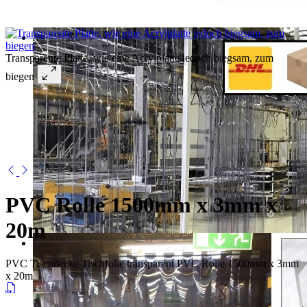
Transparente Platte, wie eine Acrylplatte jedoch biegsam, zum
biegen
PVC Rolle 1500mm x 3mm x
20m
PVC Tischdecke Tischfolie transparent PVC Rolle 1500mm x 3mm
x 20m