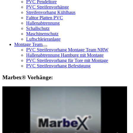
PVC Pendeltore
PVC Streifenvorhänge
Streifenvorhang Kühlhaus
Falttor Platten PVC
Hallenabtrennung
Schallschutz
Maschinenschutz
Luftschleieranlage
Montage Team
PVC Streifenvorhang Montage Team NRW
Hallenabtrennung Hamburg mit Montage
PVC Streifenvorhang für Tore mit Montage
PVC Streifenvorhang Befestigung
Marbex® Vorhänge: