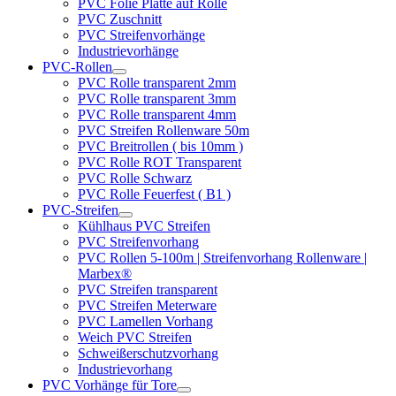
PVC Folie Platte auf Rolle
PVC Zuschnitt
PVC Streifenvorhänge
Industrievorhänge
PVC-Rollen
PVC Rolle transparent 2mm
PVC Rolle transparent 3mm
PVC Rolle transparent 4mm
PVC Streifen Rollenware 50m
PVC Breitrollen ( bis 10mm )
PVC Rolle ROT Transparent
PVC Rolle Schwarz
PVC Rolle Feuerfest ( B1 )
PVC-Streifen
Kühlhaus PVC Streifen
PVC Streifenvorhang
PVC Rollen 5-100m | Streifenvorhang Rollenware |
Marbex®
PVC Streifen transparent
PVC Streifen Meterware
PVC Lamellen Vorhang
Weich PVC Streifen
Schweißerschutzvorhang
Industrievorhang
PVC Vorhänge für Tore