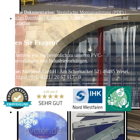
Technische Dokumentation:
Vereinfachte Montageanleitung (PDF)
|
Technisches Datenblatt
|
Konformität (Food/Pharma)
|
Rezensionen auf
Google ansehen
Haben Sie Fragen?
Gerne beraten wir Sie persönlich zu unseren PVC-
Streifenvorhängen und Industrievorhängen.
Adresse:
Marbex® GmbH | Am Schornacker 52 | 46485 Wesel,
Deutschland | Tel.: 0281 / 20 67 917 - 0