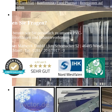
Technisches Datenblatt
|
Konformität (Food/Pharma)
|
Rezensionen auf
Google ansehen
Haben Sie Fragen?
Gerne beraten wir Sie persönlich zu unseren PVC-
Streifenvorhängen und Industrievorhängen.
Adresse:
Marbex® GmbH | Am Schornacker 52 | 46485 Wesel,
Deutschland | Tel.: 0281 / 20 67 917 - 0