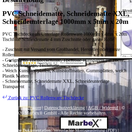
PVC Schneidematte, Schneidematte XXL,
Schneideunterlage 1000mm x 5mm x 20m
PVC Tischdecke als Unterlage Rollenware 1000mm x 4mm x 20m
Tischfolie Schneidematte 4 mm Zuschnitte oder ganze Rolle
- Zuschnitt mit Versand vom Großhandel, Hersteller oder ganze
Rollen
- Geeignet als Tischdeckenfolie, Tischfolie Transparent für Tische,
Schneideunterlage, Tischmatte
- Weich Kunststoffplatten, Kunststoffmatten, Gummiplatten, weich
Plastik Matten
- Schneidematte, Schneidematte XXL, Schneideunterlage
Transparent
Zurück zu: PVC Rollenware Tischdecke
Kontakt
|
Impressum
|
Datenschutzerklärung
|
AGB / Widerruf
| ©
1999–
2026
Marbex® GmbH - Alle Rechte vorbehalten.
Technische Dokumentation:
Vereinfachte Montageanleitung (PDF)
|