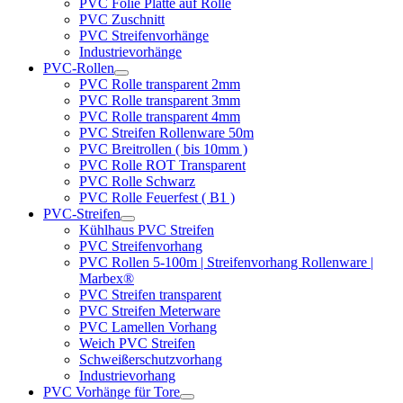
PVC Folie Platte auf Rolle
PVC Zuschnitt
PVC Streifenvorhänge
Industrievorhänge
PVC-Rollen
PVC Rolle transparent 2mm
PVC Rolle transparent 3mm
PVC Rolle transparent 4mm
PVC Streifen Rollenware 50m
PVC Breitrollen ( bis 10mm )
PVC Rolle ROT Transparent
PVC Rolle Schwarz
PVC Rolle Feuerfest ( B1 )
PVC-Streifen
Kühlhaus PVC Streifen
PVC Streifenvorhang
PVC Rollen 5-100m | Streifenvorhang Rollenware |
Marbex®
PVC Streifen transparent
PVC Streifen Meterware
PVC Lamellen Vorhang
Weich PVC Streifen
Schweißerschutzvorhang
Industrievorhang
PVC Vorhänge für Tore