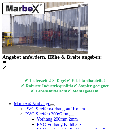
Angebot anfordern, Höhe & Breite angeben:
💬
Angebot & Beratung per E-Mail anfordern
📐
Marbex® Vorhang Konfigurator
✔ Lieferzeit 2-3 Tage!
✔ Edelstahlbauteile!
✔ Robuste Industriequalität
✔ Stapler geeignet
✔ Lebensmittelecht
✔ Montageteam
Marbex® Vorhänge
PVC Streifenvorhang auf Rollen
PVC Streifen 200x2mm
Vorhang 200mm 2mm
PVC Vorhang Kühlhaus