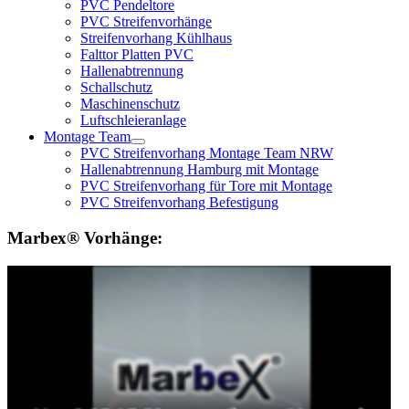
PVC Pendeltore
PVC Streifenvorhänge
Streifenvorhang Kühlhaus
Falttor Platten PVC
Hallenabtrennung
Schallschutz
Maschinenschutz
Luftschleieranlage
Montage Team
PVC Streifenvorhang Montage Team NRW
Hallenabtrennung Hamburg mit Montage
PVC Streifenvorhang für Tore mit Montage
PVC Streifenvorhang Befestigung
Marbex® Vorhänge: