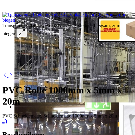
Transparente Platte, wie eine Acrylplatte jedoch biegsam, zum
biegen
PVC Rolle 1000mm x 5mm x
20m
PVC Schneidematte, Schneidematte 1000mm x 5mm x 20m
Beschreibung