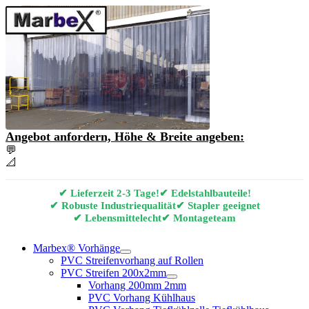
Angebot anfordern, Höhe & Breite angeben:
💬
Angebot & Beratung per E-Mail anfordern
📐
Marbex® Vorhang Konfigurator
✔ Lieferzeit 2-3 Tage!
✔ Edelstahlbauteile!
✔ Robuste Industriequalität
✔ Stapler geeignet
✔ Lebensmittelecht
✔ Montageteam
Marbex® Vorhänge
PVC Streifenvorhang auf Rollen
PVC Streifen 200x2mm
Vorhang 200mm 2mm
PVC Vorhang Kühlhaus