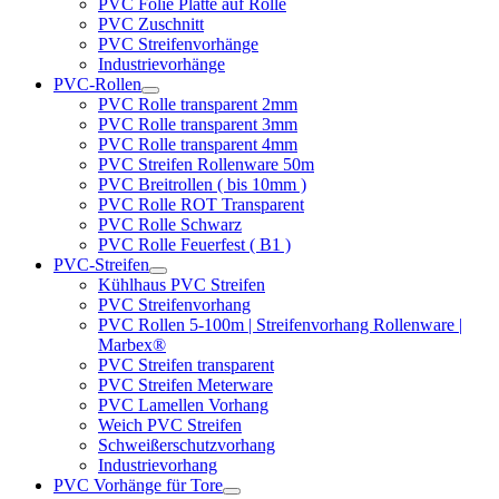
PVC Folie Platte auf Rolle
PVC Zuschnitt
PVC Streifenvorhänge
Industrievorhänge
PVC-Rollen
PVC Rolle transparent 2mm
PVC Rolle transparent 3mm
PVC Rolle transparent 4mm
PVC Streifen Rollenware 50m
PVC Breitrollen ( bis 10mm )
PVC Rolle ROT Transparent
PVC Rolle Schwarz
PVC Rolle Feuerfest ( B1 )
PVC-Streifen
Kühlhaus PVC Streifen
PVC Streifenvorhang
PVC Rollen 5-100m | Streifenvorhang Rollenware |
Marbex®
PVC Streifen transparent
PVC Streifen Meterware
PVC Lamellen Vorhang
Weich PVC Streifen
Schweißerschutzvorhang
Industrievorhang
PVC Vorhänge für Tore