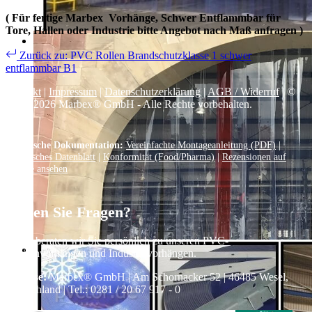
( Für fertige Marbex Vorhänge, Schwer Entflammbar für
Tore, Hallen oder Industrie bitte Angebot nach Maß anfragen )
Zurück zu: PVC Rollen Brandschutzklasse 1 schwer
entflammbar B1
Kontakt
|
Impressum
|
Datenschutzerklärung
|
AGB / Widerruf
| ©
1999–
2026
Marbex® GmbH - Alle Rechte vorbehalten.
Technische Dokumentation:
Vereinfachte Montageanleitung (PDF)
|
Technisches Datenblatt
|
Konformität (Food/Pharma)
|
Rezensionen auf
Google ansehen
Haben Sie Fragen?
Gerne beraten wir Sie persönlich zu unseren PVC-
Streifenvorhängen und Industrievorhängen.
Adresse:
Marbex® GmbH | Am Schornacker 52 | 46485 Wesel,
Deutschland | Tel.: 0281 / 20 67 917 - 0