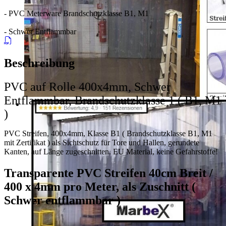
- PVC Meterware Brandschutzklasse B1, M1
- Schwer Entflammbar
Beschreibung
PVC auf Rolle 400x4mm, Schwer
Entflammbar, Brandschutzklasse 1 ( B1, M1
)
PVC Streifen, 400x4mm, Klasse B1 ( Brandschutzklasse B1, M1
mit Zertifikat ) als Sichtschutz für Tore und Hallen, gerundete
Kanten, auf Länge zugeschnitten. EU Material, keine Gefahrstoffe!
Transparente PVC Streifen 40cm Breit /
400 x 4mm pro Meter, als Zuschnitt (
Schwer entflammbar )