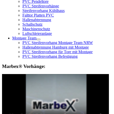
PVC Pendeltore
PVC Streifenvorhänge
Streifenvorhang Kühlhaus
Falttor Platten PVC
Hallenabtrennung
Schallschutz
Maschinenschutz
Luftschleieranlage
Montage Team
PVC Streifenvorhang Montage Team NRW
Hallenabtrennung Hamburg mit Montage
PVC Streifenvorhang für Tore mit Montage
PVC Streifenvorhang Befestigung
Marbex® Vorhänge: