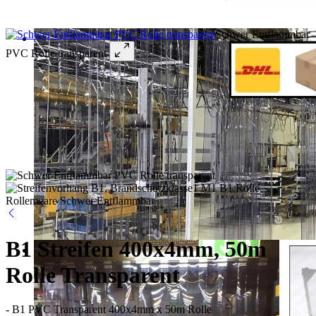
Schwer Entflammbar
PVC Rolle transparent
B1 Streifen 400x4mm, 50m
Rolle Transparent
- B1 PVC Transparent 400x4mm x 50m Rolle