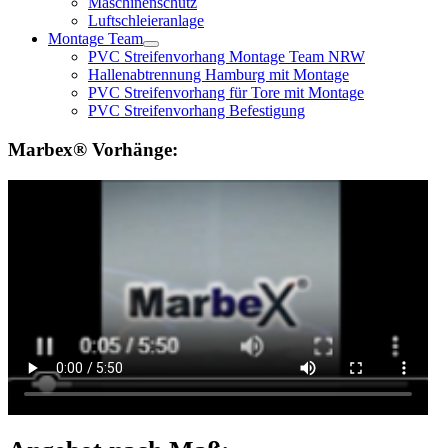
Maschinenschutz
Luftschleieranlage
Montage Team
PVC Streifenvorhang Montage Team NRW
Hallenabtrennung Hamburg mit Montage
PVC Streifenvorhang für Tore mit Montage
PVC Streifenvorhang Befestigung
Marbex® Vorhänge: