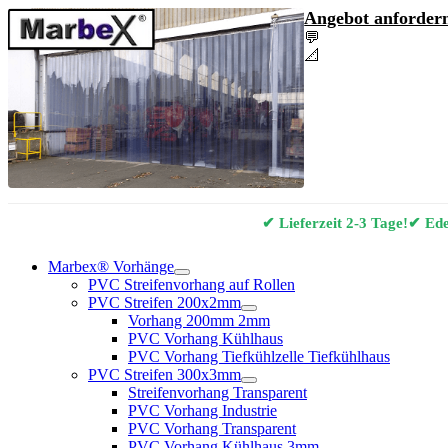
Angebot anfordern
💬
Angebot & Berat
📐
Marbex® Vorhan
✔ Lieferzeit 2-3 Tage!
✔ Edel
Marbex® Vorhänge
PVC Streifenvorhang auf Rollen
PVC Streifen 200x2mm
Vorhang 200mm 2mm
PVC Vorhang Kühlhaus
PVC Vorhang Tiefkühlzelle Tiefkühlhaus
PVC Streifen 300x3mm
Streifenvorhang Transparent
PVC Vorhang Industrie
PVC Vorhang Transparent
PVC Vorhang Kühlhaus 3mm