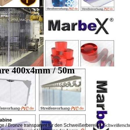
are 400x4mm / 50m
kabine
nge / Bronze transparent für den Schweißerbereich.
Schweißerschu