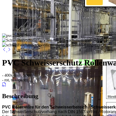
PVC Schweisserschutz Rollenw
- 400x4mm, 50m
- rot, transparent
Beschreibung
PVC
Rollenware für den Schweisserbereich / Schweisser
Der
Schweißerschutzvorhang nach DIN 1598
in Rot / Rotora