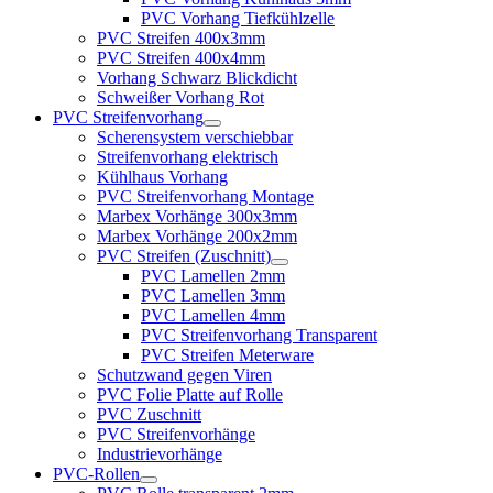
PVC Vorhang Tiefkühlzelle
PVC Streifen 400x3mm
PVC Streifen 400x4mm
Vorhang Schwarz Blickdicht
Schweißer Vorhang Rot
PVC Streifenvorhang
Scherensystem verschiebbar
Streifenvorhang elektrisch
Kühlhaus Vorhang
PVC Streifenvorhang Montage
Marbex Vorhänge 300x3mm
Marbex Vorhänge 200x2mm
PVC Streifen (Zuschnitt)
PVC Lamellen 2mm
PVC Lamellen 3mm
PVC Lamellen 4mm
PVC Streifenvorhang Transparent
PVC Streifen Meterware
Schutzwand gegen Viren
PVC Folie Platte auf Rolle
PVC Zuschnitt
PVC Streifenvorhänge
Industrievorhänge
PVC-Rollen