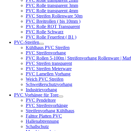
PVC Rolle transparent 2mm
PVC Rolle transparent 3mm
PVC Rolle transparent 4mm
PVC Streifen Rollenware 50m
PVC Breitrollen ( bis 10mm )
PVC Rolle ROT Transparent
PVC Rolle Schwarz
PVC Rolle Feuerfest ( B1 )
PVC-Streifen
Kühlhaus PVC Streifen
PVC Streifenvorhang
PVC Rollen 5-100m | Streifenvorhang Rollenware | Ma
PVC Streifen transparent
PVC Streifen Meterware
PVC Lamellen Vorhang
Weich PVC Streifen
Schweißerschutzvorhang
Industrievorhang
PVC Vorhänge für Tore
PVC Pendeltore
PVC Streifenvorhänge
Streifenvorhang Kühlhaus
Falttor Platten PVC
Hallenabtrennung
Schallschutz