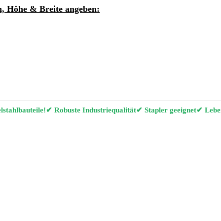
, Höhe & Breite angeben:
ung per E-Mail anfordern
g Konfigurator
stahlbauteile!
✔ Robuste Industriequalität
✔ Stapler geeignet
✔ Leben