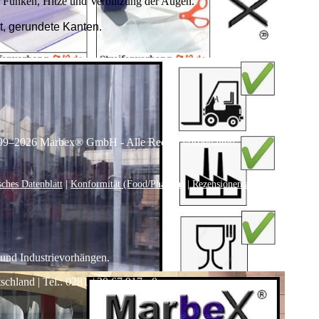
or Funken, Hitze und Verblitzung der Augen.
, gerundete Kanten.
99–
2026
Marbex® GmbH - Alle Rechte vorbehalten.
sches Datenblatt
|
Konformität (Food/Pharma)
|
Rezensionen auf Google anseh
 und Industrievorhängen.
land | Tel.: 0281 / 20 67 917 - 0