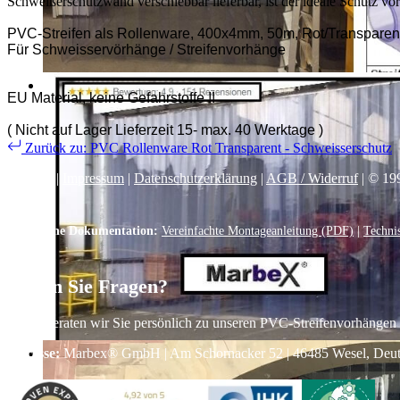
Schweißerschutzwand verschiebbar lieferbar, ist der ideale Schutz v
PVC-Streifen als Rollenware, 400x4mm, 50m, Rot/Transparent
Für Schweisservörhänge / Streifenvorhänge
EU Material, keine Gefahrstoffe !!
( Nicht auf Lager Lieferzeit 15- max. 40 Werktage )
Zurück zu: PVC Rollenware Rot Transparent - Schweisserschutz
Kontakt
|
Impressum
|
Datenschutzerklärung
|
AGB / Widerruf
| © 19
Technische Dokumentation:
Vereinfachte Montageanleitung (PDF)
|
Techni
Haben Sie Fragen?
Gerne beraten wir Sie persönlich zu unseren PVC-Streifenvorhängen
Adresse:
Marbex® GmbH | Am Schornacker 52 | 46485 Wesel, Deutsch