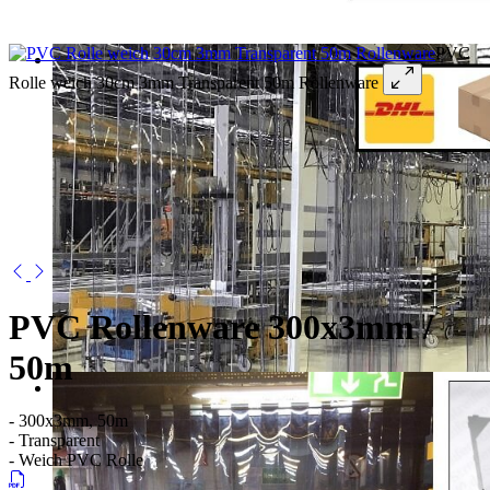
PVC
Rolle weich 30cm 3mm Transparent 50m Rollenware
PVC Rollenware 300x3mm /
50m
- 300x3mm, 50m
- Transparent
- Weich PVC Rolle