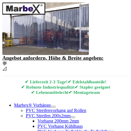
Angebot anfordern, Höhe & Breite angeben:
💬
Angebot & Beratung per E-Mail anfordern
📐
Marbex® Vorhang Konfigurator
✔ Lieferzeit 2-3 Tage!
✔ Edelstahlbauteile!
✔ Robuste Industriequalität
✔ Stapler geeignet
✔ Lebensmittelecht
✔ Montageteam
Marbex® Vorhänge
PVC Streifenvorhang auf Rollen
PVC Streifen 200x2mm
Vorhang 200mm 2mm
PVC Vorhang Kühlhaus