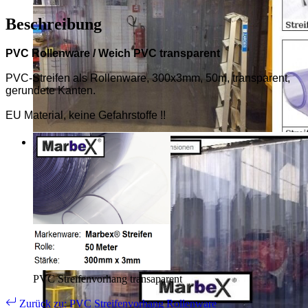
Beschreibung
PVC
Rollenware / Weich PVC transparent
PVC-Streifen als Rollenware, 300x3mm, 50m, transparent,
gerundete Kanten.
EU Material, keine Gefahrstoffe !!
PVC Streifenvorhang transaparent
Zurück zu: PVC Streifenvorhang Rollenware