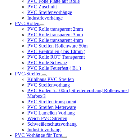
PVC Folie Platte auf Rolle
PVC Zuschnitt
PVC Streifenvorhänge
Industrievorhänge
PVC-Rollen
PVC Rolle transparent 2mm
PVC Rolle transparent 3mm
PVC Rolle transparent 4mm
PVC Streifen Rollenware 50m
PVC Breitrollen ( bis 10mm )
PVC Rolle ROT Transparent
PVC Rolle Schwarz
PVC Rolle Feuerfest ( B1 )
PVC-Streifen
Kühlhaus PVC Streifen
PVC Streifenvorhang
PVC Rollen 5-100m | Streifenvorhang Rollenware |
Marbex®
PVC Streifen transparent
PVC Streifen Meterware
PVC Lamellen Vorhang
Weich PVC Streifen
Schweißerschutzvorhang
Industrievorhang
PVC Vorhänge für Tore