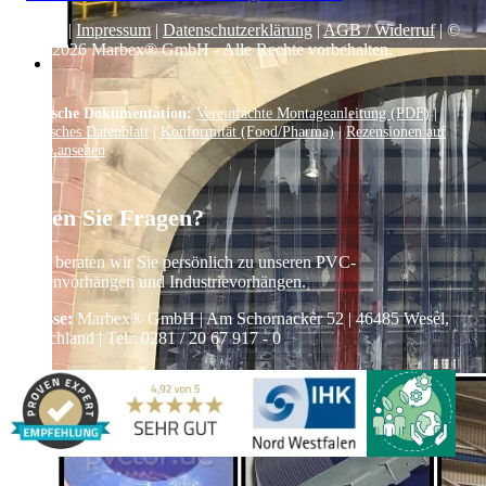
Kontakt
|
Impressum
|
Datenschutzerklärung
|
AGB / Widerruf
| ©
1999–
2026
Marbex® GmbH - Alle Rechte vorbehalten.
Technische Dokumentation:
Vereinfachte Montageanleitung (PDF)
|
Technisches Datenblatt
|
Konformität (Food/Pharma)
|
Rezensionen auf
Google ansehen
Haben Sie Fragen?
Gerne beraten wir Sie persönlich zu unseren PVC-
Streifenvorhängen und Industrievorhängen.
Adresse:
Marbex® GmbH | Am Schornacker 52 | 46485 Wesel,
Deutschland | Tel.: 0281 / 20 67 917 - 0