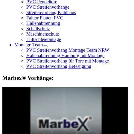
PVC Pendeltore
PVC Streifenvorhänge
Streifenvorhang Kühlhaus
Falttor Platten PVC
Hallenabtrennung
Schallschutz
Maschinenschutz
Luftschleieranlage
Montage Team
PVC Streifenvorhang Montage Team NRW
Hallenabtrennung Hamburg mit Montage
PVC Streifenvorhang für Tore mit Montage
PVC Streifenvorhang Befestigung
Marbex® Vorhänge: