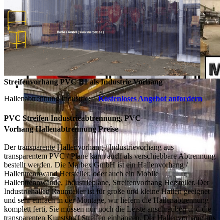
Streifenvorhang PVC B1 als Industrie Vorhang
Hallenabtrennung Industrie:
Kostenloses Angebot anfordern
PVC Streifen Industrieabtrennung, PVC
Vorhang
Hallenabtrennung Preise
Der transparente Hallenvorhang / Industrievorhang aus
transparentem PVC / Plane kann auch als verschiebbare Abtrennung
bestellt werden. Die Marbex GmbH ist ein Hallenvorhang /
Hallentrennwand Hersteller, oder auch ein Mobile
Hallentrennwände, Industrieplane, Streifenvorhang Hersteller. Der
Industriehallen Raumteiler ist für große und kleine Hallen geeignet
und sehr einfach in der Montage, wir liefern die Hallenabtrennung
komplett ferti, Sie müssen nur noch die Leiste anschrauben und die
transparenten Kunststoff Streifen einhängen. Der Hallenvorhang aus