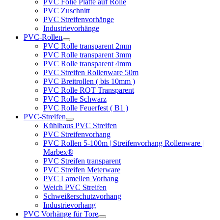
PVC Folie Platte auf Rolle
PVC Zuschnitt
PVC Streifenvorhänge
Industrievorhänge
PVC-Rollen
PVC Rolle transparent 2mm
PVC Rolle transparent 3mm
PVC Rolle transparent 4mm
PVC Streifen Rollenware 50m
PVC Breitrollen ( bis 10mm )
PVC Rolle ROT Transparent
PVC Rolle Schwarz
PVC Rolle Feuerfest ( B1 )
PVC-Streifen
Kühlhaus PVC Streifen
PVC Streifenvorhang
PVC Rollen 5-100m | Streifenvorhang Rollenware |
Marbex®
PVC Streifen transparent
PVC Streifen Meterware
PVC Lamellen Vorhang
Weich PVC Streifen
Schweißerschutzvorhang
Industrievorhang
PVC Vorhänge für Tore