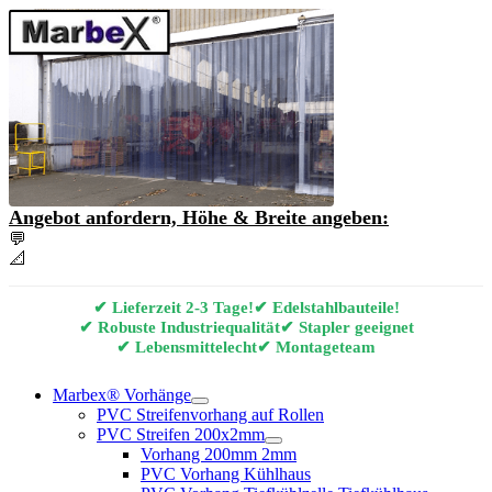
Angebot anfordern, Höhe & Breite angeben:
💬
Angebot & Beratung per E-Mail anfordern
📐
Marbex® Vorhang Konfigurator
✔ Lieferzeit 2-3 Tage!
✔ Edelstahlbauteile!
✔ Robuste Industriequalität
✔ Stapler geeignet
✔ Lebensmittelecht
✔ Montageteam
Marbex® Vorhänge
PVC Streifenvorhang auf Rollen
PVC Streifen 200x2mm
Vorhang 200mm 2mm
PVC Vorhang Kühlhaus