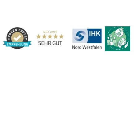
Streifenvorhängen und Industrievorhängen.
Adresse:
Marbex® GmbH | Am Schornacker 52 | 46485 Wesel,
Deutschland | Tel.: 0281 / 20 67 917 - 0