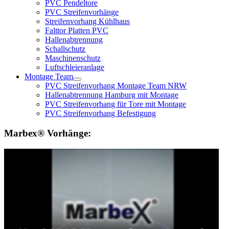
PVC Pendeltore
PVC Streifenvorhänge
Streifenvorhang Kühlhaus
Falttor Platten PVC
Hallenabtrennung
Schallschutz
Maschinenschutz
Luftschleieranlage
Montage Team
PVC Streifenvorhang Montage Team NRW
Hallenabtrennung Hamburg mit Montage
PVC Streifenvorhang für Tore mit Montage
PVC Streifenvorhang Befestigung
Marbex® Vorhänge: