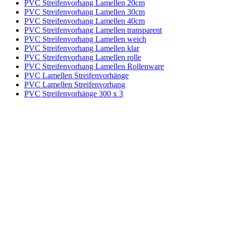
PVC Streifenvorhang Lamellen 20cm
PVC Streifenvorhang Lamellen 30cm
PVC Streifenvorhang Lamellen 40cm
PVC Streifenvorhang Lamellen transparent
PVC Streifenvorhang Lamellen weich
PVC Streifenvorhang Lamellen klar
PVC Streifenvorhang Lamellen rolle
PVC Streifenvorhang Lamellen Rollenware
PVC Lamellen Streifenvorhänge
PVC Lamellen Streifenvorhang
PVC Streifenvorhänge 300 x 3
Kontakt
|
Impressum
|
Datenschutzerklärung
|
AGB / Widerruf
| ©
1999–
2026
Marbex® GmbH - Alle Rechte vorbehalten.
Technische Dokumentation:
Vereinfachte Montageanleitung (PDF)
|
Technisches Datenblatt
|
Konformität (Food/Pharma)
|
Rezensionen auf
Google ansehen
Haben Sie Fragen?
Gerne beraten wir Sie persönlich zu unseren PVC-