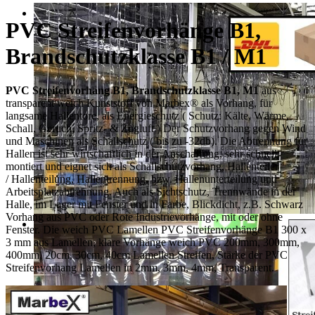
PVC Streifenvorhänge B1,
Brandschutzklasse B1 / M1
PVC Streifenvorhang B1, Brandschutzklasse B1, M1
aus
transparent weich Kunststoff von Marbex® als Vorhang, für
langsame Hallentore, als Energieschutz (
Schutz:
Kälte, Wärme,
Schall, Geruch, Spritz- & Zugluft ) Der Schutzvorhang gegen Wind
und Maschinen als Schallschutz ( bis zu -32db). Die Abtrennung für
Hallen ist sehr wirtschaftlich in der Anschaffung, sehr schnell
montiert und eignet sich als Schallschutzvorhang, Hallenteiler
/
Hallenteilung,
Hallentrennung, bzw. Hallenunterteilung und
Arbeitsplatzabtrennung. Auch als Sichtschutz, Trennwände in der
Halle, im Lager mit Fenster und in Farbe, Blickdicht, z.B. Schwarz
Vorhang aus PVC oder Rote Industrievorhänge, mit oder ohne
Fenster. Die weich PVC Lamellen PVC Streifenvorhänge B1 300 x
3 mm aus Lamellen, klare Vorhänge weich PVC 200mm, 300mm,
400mm, 20cm, 30cm, 40cm Lamellen Streifen, Stärke der PVC
Streifenvorhang Lamellen in 2mm, 3mm, 4mm, Transparent.