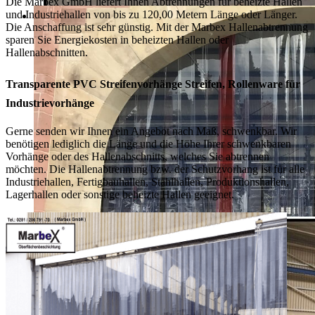
Die Marbex GmbH liefert Ihnen Abtrennungen für beheizte Hallen
und Industriehallen von bis zu 120,00 Metern Länge oder Länger.
Die Anschaffung ist sehr günstig. Mit der Marbex Hallenabtrennung
sparen Sie Energiekosten in beheizten Hallen oder
Hallenabschnitten.
Transparente PVC Streifenvorhänge Streifen, Rollenware für
Industrievorhänge
Gerne senden wir Ihnen ein Angebot nach Maß, schwenkbar. Wir
benötigen lediglich die Länge und die Höhe Ihrer schwenkbaren
Vorhänge oder des Hallenabschnitts, welches Sie abtrennen
möchten. Die Hallenabtrennung bzw. der Schutzvorhang ist für alle
Industriehallen, Fertigbauhallen, Stahlhallen, Produktionshallen,
Lagerhallen oder sonstige beheizte Hallen geeignet.