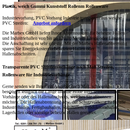
Plastik, weich Gummi Kunststoff Rollenm Rollenware
Industrievorhang, PVC Vorhang Industrie transparent aus weiche
PVC Streifen:
Angebot anfordern
Die Marbex GmbH liefert Ihnen Abtrennungen für beheizte Hallen
und Industriehallen von bis zu 120,00 Metern Länge oder Länger.
Die Anschaffung ist sehr günstig. Mit der Marbex Hallenabtrennung
sparen Sie Energiekosten in beheizten Hallen oder
Hallenabschnitten.
Transparente PVC Streifenvorhänge nach Maß Streifen,
Rollenware für Industrievorhänge
Gerne senden wir Ihnen ein Angebot nach Maß, schwenkbar. Wir
benötigen lediglich die Länge und die Höhe Ihrer schwenkbaren
Vorhänge oder des Hallenabschnitts, welches Sie abtrennen
möchten. Die Hallenabtrennung bzw. der Schutzvorhang ist für alle
Industriehallen, Fertigbauhallen, Stahlhallen, Produktionshallen,
Lagerhallen oder sonstige beheizte Hallen geeignet.