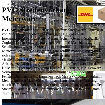
PVC Streifenvorhang
Meterware
PVC Streifenvorhang nach Maß
aus transparent weich Kunststoff
von Marbex® als Vorhang, für langsame Hallentore, als
Energieschutz (
Schutz:
Kälte, Wärme, Schall, Geruch, Spritz- &
Zugluft ) Der Schutzvorhang gegen Wind und Maschinen als
Schallschutz ( bis zu -32db). Die Abtrennung für Hallen ist sehr
wirtschaftlich in der Anschaffung, sehr schnell montiert und eignet
sich als Schallschutzvorhang, Hallenteiler
/
Hallenteilung,
Hallentrennung, bzw. Hallenunterteilung und
Arbeitsplatzabtrennung. Auch als Sichtschutz, Trennwände in der
Halle, im Lager mit Fenster und in Farbe, Blickdicht, z.B. Schwarz
Vorhang aus PVC oder Rote Industrievorhänge, mit oder ohne
Fenster. Die weich PVC Lamellen nach Maß PVC Streifenvorhang
Meterware nach Maß, 300 x 3 mm aus Lamellen, klare Vorhänge
weich PVC 200mm, 300mm, 400mm, 20cm, 30cm, 40cm Lamellen
Streifen, Stärke der PVC Streifenvorhang Lamellen in 2mm, 3mm,
4mm, Transparent.