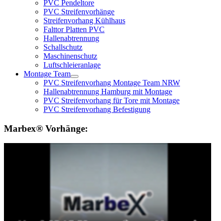
PVC Pendeltore
PVC Streifenvorhänge
Streifenvorhang Kühlhaus
Falttor Platten PVC
Hallenabtrennung
Schallschutz
Maschinenschutz
Luftschleieranlage
Montage Team
PVC Streifenvorhang Montage Team NRW
Hallenabtrennung Hamburg mit Montage
PVC Streifenvorhang für Tore mit Montage
PVC Streifenvorhang Befestigung
Marbex® Vorhänge: