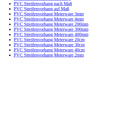
PVC Streifenvorhang nach Maß
PVC Streifenvorhang auf Maß
PVC Streifenvorhang Meterware 3mm
PVC Streifenvorhang Meterware 4mm
PVC Streifenvorhang Meterware 200mm
PVC Streifenvorhang Meterware 300mm
PVC Streifenvorhang Meterware 400mm
PVC Streifenvorhang Meterware 20cm
PVC Streifenvorhang Meterware 30cm
PVC Streifenvorhang Meterware 40cm
PVC Streifenvorhang Meterware 2mm
Kontakt
|
Impressum
|
Datenschutzerklärung
|
AGB / Widerruf
| ©
1999–
2026
Marbex® GmbH - Alle Rechte vorbehalten.
Technische Dokumentation:
Vereinfachte Montageanleitung (PDF)
|
Technisches Datenblatt
|
Konformität (Food/Pharma)
|
Rezensionen auf
Google ansehen
Haben Sie Fragen?
Gerne beraten wir Sie persönlich zu unseren PVC-