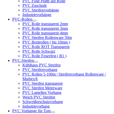
PVC Folie Platte auf Rolle
PVC Zuschnitt
PVC Streifenvorhänge
Industrievorhänge
PVC-Rollen
PVC Rolle transparent 2mm
PVC Rolle transparent 3mm
PVC Rolle transparent 4mm
PVC Streifen Rollenware 50m
PVC Breitrollen ( bis 10mm )
PVC Rolle ROT Transparent
PVC Rolle Schwarz
PVC Rolle Feuerfest ( B1 )
PVC-Streifen
Kühlhaus PVC Streifen
PVC Streifenvorhang
PVC Rollen 5-100m | Streifenvorhang Rollenware |
Marbex®
PVC Streifen transparent
PVC Streifen Meterware
PVC Lamellen Vorhang
Weich PVC Streifen
Schweißerschutzvorhang
Industrievorhang
PVC Vorhänge für Tore