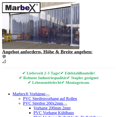
Angebot anfordern, Höhe & Breite angeben:
💬
Angebot & Beratung per E-Mail anfordern
📐
Marbex® Vorhang Konfigurator
✔ Lieferzeit 2-3 Tage!
✔ Edelstahlbauteile!
✔ Robuste Industriequalität
✔ Stapler geeignet
✔ Lebensmittelecht
✔ Montageteam
Marbex® Vorhänge
PVC Streifenvorhang auf Rollen
PVC Streifen 200x2mm
Vorhang 200mm 2mm
PVC Vorhang Kühlhaus