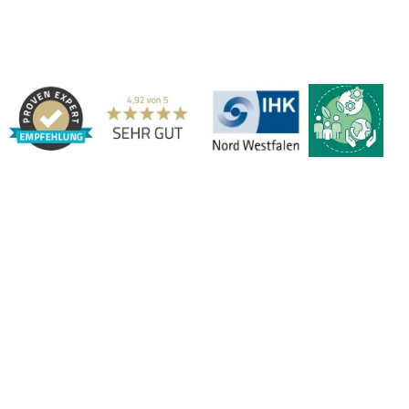
Streifenvorhängen und Industrievorhängen.
Adresse:
Marbex® GmbH | Am Schornacker 52 | 46485 Wesel,
Deutschland | Tel.: 0281 / 20 67 917 - 0