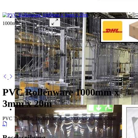
PVC Rollenware
1000mm x 3mm x 20m
PVC Rollenware 1000mm x
3mm x 20m
PVC Tischfolie, Tischdecke Rolle 1000mm x 3mm x 20m
Beschreibung