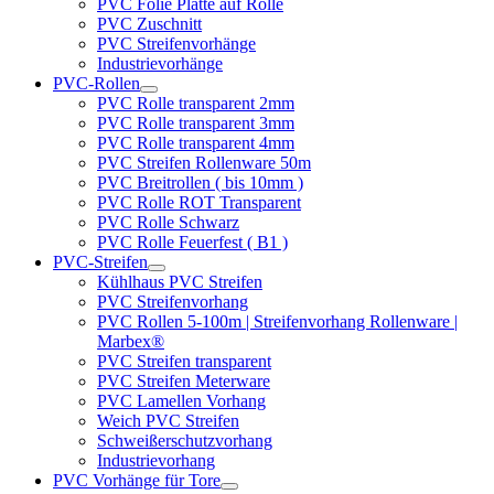
PVC Folie Platte auf Rolle
PVC Zuschnitt
PVC Streifenvorhänge
Industrievorhänge
PVC-Rollen
PVC Rolle transparent 2mm
PVC Rolle transparent 3mm
PVC Rolle transparent 4mm
PVC Streifen Rollenware 50m
PVC Breitrollen ( bis 10mm )
PVC Rolle ROT Transparent
PVC Rolle Schwarz
PVC Rolle Feuerfest ( B1 )
PVC-Streifen
Kühlhaus PVC Streifen
PVC Streifenvorhang
PVC Rollen 5-100m | Streifenvorhang Rollenware |
Marbex®
PVC Streifen transparent
PVC Streifen Meterware
PVC Lamellen Vorhang
Weich PVC Streifen
Schweißerschutzvorhang
Industrievorhang
PVC Vorhänge für Tore