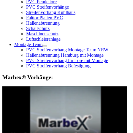
PVC Pendeltore
PVC Streifenvorhänge
Streifenvorhang Kühlhaus
Falttor Platten PVC
Hallenabtrennung
Schallschutz
Maschinenschutz
Luftschleieranlage
Montage Team
PVC Streifenvorhang Montage Team NRW
Hallenabtrennung Hamburg mit Montage
PVC Streifenvorhang für Tore mit Montage
PVC Streifenvorhang Befestigung
Marbex® Vorhänge: