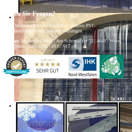
Haben Sie Fragen?
Gerne beraten wir Sie persönlich zu unseren PVC-
Streifenvorhängen und Industrievorhängen.
Adresse:
Marbex® GmbH | Am Schornacker 52 | 46485 Wesel,
Deutschland | Tel.: 0281 / 20 67 917 - 0