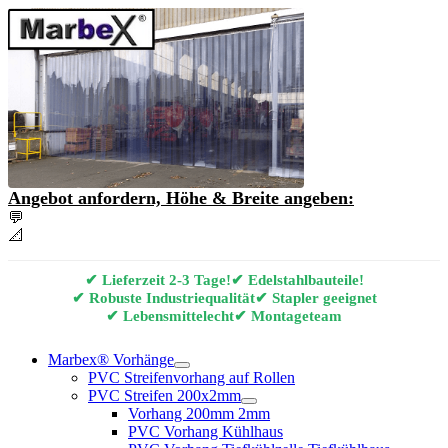
Angebot anfordern, Höhe & Breite angeben:
💬
Angebot & Beratung per E-Mail anfordern
📐
Marbex® Vorhang Konfigurator
✔ Lieferzeit 2-3 Tage!
✔ Edelstahlbauteile!
✔ Robuste Industriequalität
✔ Stapler geeignet
✔ Lebensmittelecht
✔ Montageteam
Marbex® Vorhänge
PVC Streifenvorhang auf Rollen
PVC Streifen 200x2mm
Vorhang 200mm 2mm
PVC Vorhang Kühlhaus