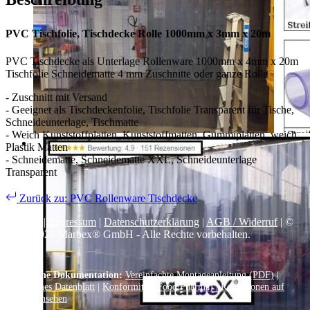
PVC Tischfolie, Tischdecke Rolle 1000mm x 3mm x 20m
PVC Tischdecke als Unterlage Rollenware 1000mm x 4mm x 20m
Tischfolie Schneidematte 4 mm Zuschnitte oder ganze Rolle
- Zuschnitt mit Versand
- Geeignet als Tischdeckenfolie, Tischfolie Transparent für Tische,
Schneideunterlage, Tischmatte
- Weich Kunststoffplatten, Kunststoffmatten, Gummiplatten, weich
Plastik Matten
- Schneidematte, Schneidematte XXL, Schneideunterlage
Transparent
Zurück zu: PVC Rollenware Tischdecke
Kontakt
|
Impressum
|
Datenschutzerklärung
|
AGB / Widerruf
| ©
1999–
2026
Marbex® GmbH - Alle Rechte vorbehalten.
Technische Dokumentation:
Vereinfachte Montageanleitung (PDF)
|
Technisches Datenblatt
|
Konformität (Food/Pharma)
|
Rezensionen auf
Google ansehen