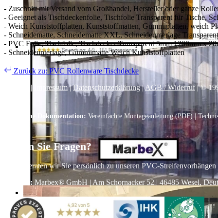
- Zuschnitt mit Versand vom Großhandel, Hersteller oder ganze Rolle
- Geeignet als Tischdeckenfolie, Tischfolie Transparent für Tische, S
- Weich Kunststoffplatten, Kunststoffmatten, Gummiplatten, weich Pl
- Schneidematte, Schneidematte XXL, Schneideunterlage Transparen
- PVC Folie, Tischfolie, Tischdecker Transparent 5mm 1200mm x 2
- Schneideunterlage, Gummimatte Weich Kunststoffplatten
Zurück zu: PVC Rollenware Tischdecke
Kontakt
|
Impressum
|
Datenschutzerklärung
|
AGB / Widerruf
| © 19
Technische Dokumentation:
Vereinfachte Montageanleitung (PDF)
|
Techni
Haben Sie Fragen?
Gerne beraten wir Sie persönlich zu unseren PVC-Streifenvorhängen
Adresse:
Marbex® GmbH | Am Schornacker 52 | 46485 Wesel, Deutsch