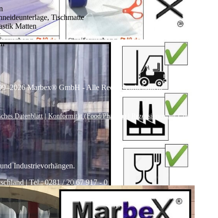
n
chneideunterlage, Tischmatte
astik Matten
t
0m
99–
2026
Marbex® GmbH - Alle Rechte vorbehalten.
sches Datenblatt
|
Konformität (Food/Pharma)
|
Rezensionen auf Google anseh
 und Industrievorhängen.
land | Tel.: 0281 / 20 67 917 - 0