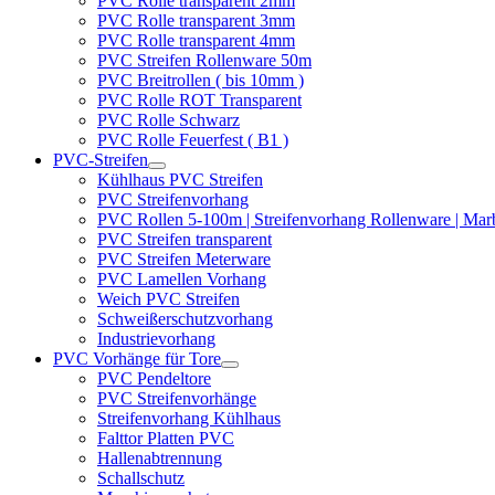
PVC Rolle transparent 2mm
PVC Rolle transparent 3mm
PVC Rolle transparent 4mm
PVC Streifen Rollenware 50m
PVC Breitrollen ( bis 10mm )
PVC Rolle ROT Transparent
PVC Rolle Schwarz
PVC Rolle Feuerfest ( B1 )
PVC-Streifen
Kühlhaus PVC Streifen
PVC Streifenvorhang
PVC Rollen 5-100m | Streifenvorhang Rollenware | Ma
PVC Streifen transparent
PVC Streifen Meterware
PVC Lamellen Vorhang
Weich PVC Streifen
Schweißerschutzvorhang
Industrievorhang
PVC Vorhänge für Tore
PVC Pendeltore
PVC Streifenvorhänge
Streifenvorhang Kühlhaus
Falttor Platten PVC
Hallenabtrennung
Schallschutz