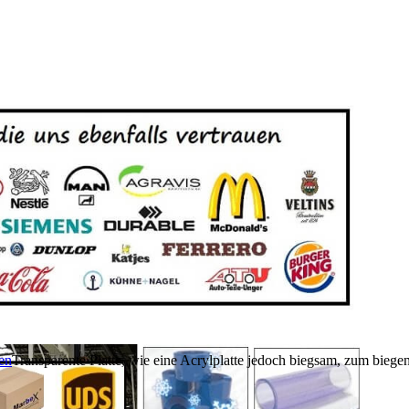
Transparente Platte, wie eine Acrylplatte jedoch biegsam, zum biege