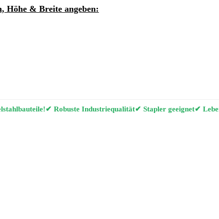
, Höhe & Breite angeben:
ung per E-Mail anfordern
g Konfigurator
stahlbauteile!
✔ Robuste Industriequalität
✔ Stapler geeignet
✔ Leben