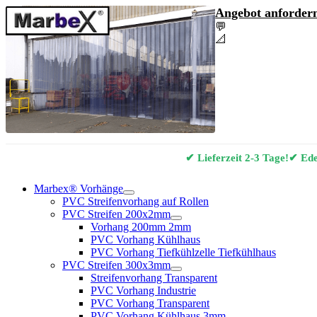
Angebot anfordern
💬
Angebot & Berat
📐
Marbex® Vorhan
✔ Lieferzeit 2-3 Tage!
✔ Edel
Marbex® Vorhänge
PVC Streifenvorhang auf Rollen
PVC Streifen 200x2mm
Vorhang 200mm 2mm
PVC Vorhang Kühlhaus
PVC Vorhang Tiefkühlzelle Tiefkühlhaus
PVC Streifen 300x3mm
Streifenvorhang Transparent
PVC Vorhang Industrie
PVC Vorhang Transparent
PVC Vorhang Kühlhaus 3mm