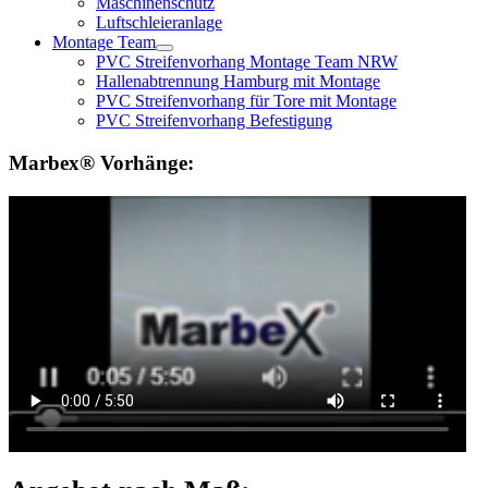
Maschinenschutz
Luftschleieranlage
Montage Team
PVC Streifenvorhang Montage Team NRW
Hallenabtrennung Hamburg mit Montage
PVC Streifenvorhang für Tore mit Montage
PVC Streifenvorhang Befestigung
Marbex® Vorhänge: