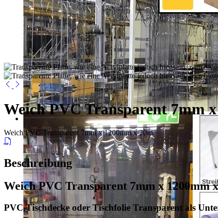
Weich PVC Transparent 7mm 
Weich PVC Transparent 7mm x 1200mm x 20m
Beschreibung
Weich PVC Transparent 7mm x 1200mm 
PVC Tischdecke oder Tischfolie Transparent als Unte