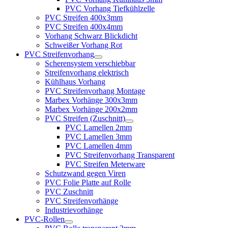
PVC Vorhang Tiefkühlzelle
PVC Streifen 400x3mm
PVC Streifen 400x4mm
Vorhang Schwarz Blickdicht
Schweißer Vorhang Rot
PVC Streifenvorhang
Scherensystem verschiebbar
Streifenvorhang elektrisch
Kühlhaus Vorhang
PVC Streifenvorhang Montage
Marbex Vorhänge 300x3mm
Marbex Vorhänge 200x2mm
PVC Streifen (Zuschnitt)
PVC Lamellen 2mm
PVC Lamellen 3mm
PVC Lamellen 4mm
PVC Streifenvorhang Transparent
PVC Streifen Meterware
Schutzwand gegen Viren
PVC Folie Platte auf Rolle
PVC Zuschnitt
PVC Streifenvorhänge
Industrievorhänge
PVC-Rollen