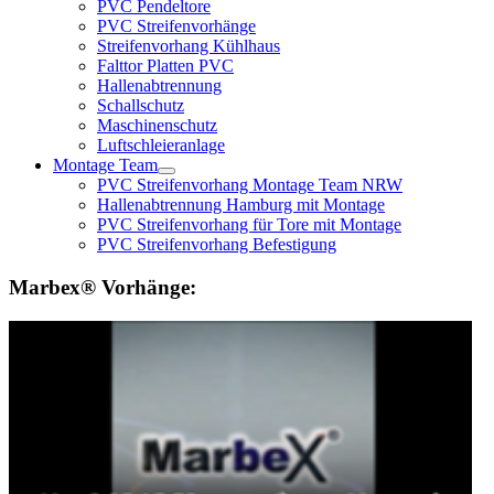
PVC Pendeltore
PVC Streifenvorhänge
Streifenvorhang Kühlhaus
Falttor Platten PVC
Hallenabtrennung
Schallschutz
Maschinenschutz
Luftschleieranlage
Montage Team
PVC Streifenvorhang Montage Team NRW
Hallenabtrennung Hamburg mit Montage
PVC Streifenvorhang für Tore mit Montage
PVC Streifenvorhang Befestigung
Marbex® Vorhänge: