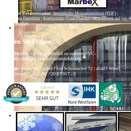
Technische Dokumentation:
Vereinfachte Montageanleitung (PDF)
|
Technisches Datenblatt
|
Konformität (Food/Pharma)
|
Rezensionen auf
Google ansehen
Haben Sie Fragen?
Gerne beraten wir Sie persönlich zu unseren PVC-
Streifenvorhängen und Industrievorhängen.
Adresse:
Marbex® GmbH | Am Schornacker 52 | 46485 Wesel,
Deutschland | Tel.: 0281 / 20 67 917 - 0