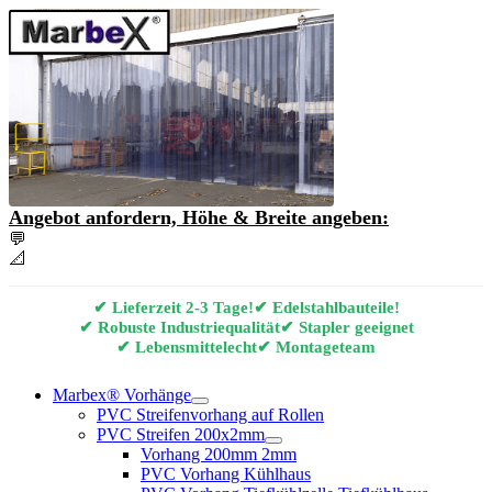
Angebot anfordern, Höhe & Breite angeben:
💬
Angebot & Beratung per E-Mail anfordern
📐
Marbex® Vorhang Konfigurator
✔ Lieferzeit 2-3 Tage!
✔ Edelstahlbauteile!
✔ Robuste Industriequalität
✔ Stapler geeignet
✔ Lebensmittelecht
✔ Montageteam
Marbex® Vorhänge
PVC Streifenvorhang auf Rollen
PVC Streifen 200x2mm
Vorhang 200mm 2mm
PVC Vorhang Kühlhaus