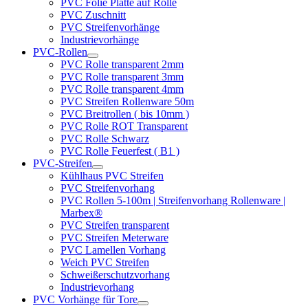
PVC Folie Platte auf Rolle
PVC Zuschnitt
PVC Streifenvorhänge
Industrievorhänge
PVC-Rollen
PVC Rolle transparent 2mm
PVC Rolle transparent 3mm
PVC Rolle transparent 4mm
PVC Streifen Rollenware 50m
PVC Breitrollen ( bis 10mm )
PVC Rolle ROT Transparent
PVC Rolle Schwarz
PVC Rolle Feuerfest ( B1 )
PVC-Streifen
Kühlhaus PVC Streifen
PVC Streifenvorhang
PVC Rollen 5-100m | Streifenvorhang Rollenware |
Marbex®
PVC Streifen transparent
PVC Streifen Meterware
PVC Lamellen Vorhang
Weich PVC Streifen
Schweißerschutzvorhang
Industrievorhang
PVC Vorhänge für Tore