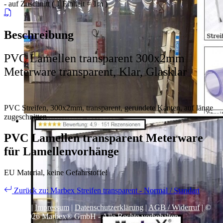
- auf Zuschnitt ( 1 Einheit = 1m )
Beschreibung
PVC Lamellen transparent 300x2mm
Meterware transparent,
Klar,
Glasklar
PVC Streifen, 300x2mm, transparent, gerundete Kanten, auf länge
zugeschnitten
PVC Lamellen transparent Meterware
für Lamellenvorhänge
EU Material, keine Gefahrstoffe!
Zurück zu: Marbex Streifen transparent - Normal / Standart
Kontakt
|
Impressum
|
Datenschutzerklärung
|
AGB / Widerruf
| ©
1999–
2026
Marbex® GmbH - Alle Rechte vorbehalten.