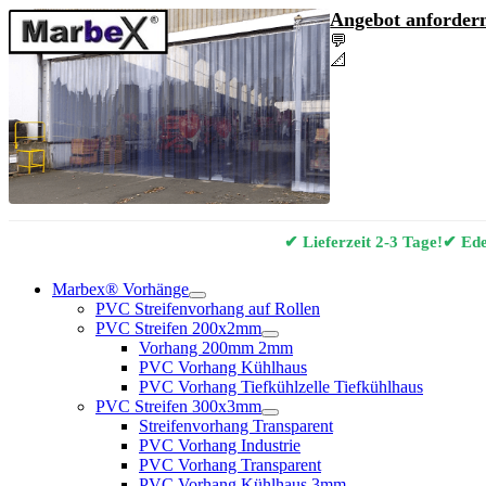
Angebot anfordern
💬
Angebot & Berat
📐
Marbex® Vorhan
✔ Lieferzeit 2-3 Tage!
✔ Edel
Marbex® Vorhänge
PVC Streifenvorhang auf Rollen
PVC Streifen 200x2mm
Vorhang 200mm 2mm
PVC Vorhang Kühlhaus
PVC Vorhang Tiefkühlzelle Tiefkühlhaus
PVC Streifen 300x3mm
Streifenvorhang Transparent
PVC Vorhang Industrie
PVC Vorhang Transparent
PVC Vorhang Kühlhaus 3mm