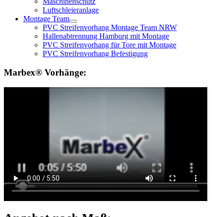
Maschinenschutz
Luftschleieranlage
Montage Team
PVC Streifenvorhang Montage Team NRW
Hallenabtrennung Hamburg mit Montage
PVC Streifenvorhang für Tore mit Montage
PVC Streifenvorhang Befestigung
Marbex® Vorhänge: