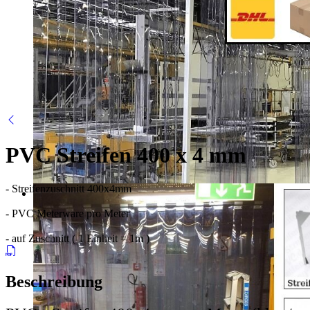
PVC Streifen 400 x 4 mm
- Streifenzuschnitt 400x4mm
- PVC Meterware pro Meter
- auf Zuschnitt ( 1 Einheit = 1m )
Beschreibung