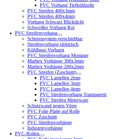
PVC Vorhang Tiefkühlzelle
PVC Streifen 400x3mm
PVC Streifen 400x4mm
Vorhang Schwarz Blickdicht
Schweißer Vorhang Rot
PVC Streifenvorhang
Scherensystem verschiebbar
Streifenvorhang elektrisch
Kühlhaus Vorhang
PVC Streifenvorhang Montage
Marbex Vorhänge 300x3mm
Marbex Vorhänge 200x2mm
PVC Streifen (Zuschnitt)
PVC Lamellen 2mm
PVC Lamellen 3mm
PVC Lamellen 4mm
PVC Streifenvorhang Transparent
PVC Streifen Meterware
Schutzwand gegen Viren
PVC Folie Platte auf Rolle
PVC Zuschnitt
PVC Streifenvorhänge
Industrievorhänge
PVC-Rollen