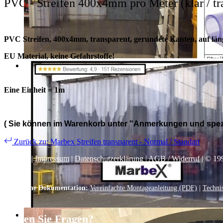
PVC - Streifen 400x4mm pro Meter (klar / tra
PVC Streifen, 400x4mm, transparent, gerundete Kanten, auf län
EU Material, keine Gefahrstoffe!
Eine Einheit = 1m
( Sie können im Warenkorb unter "
Anmerkungen und spez
Zurück zu: Marbex Streifen transparent - Normal / Standart
Kontakt
|
Impressum
|
Datenschutzerklärung
|
AGB / Widerruf
| © 19
Technische Dokumentation:
Vereinfachte Montageanleitung (PDF)
|
Techni
Haben Sie Fragen?