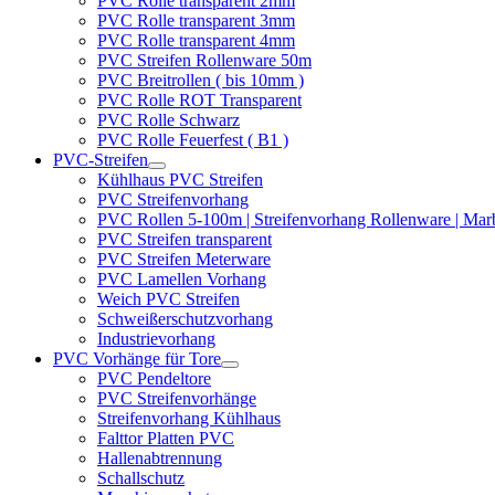
PVC Rolle transparent 2mm
PVC Rolle transparent 3mm
PVC Rolle transparent 4mm
PVC Streifen Rollenware 50m
PVC Breitrollen ( bis 10mm )
PVC Rolle ROT Transparent
PVC Rolle Schwarz
PVC Rolle Feuerfest ( B1 )
PVC-Streifen
Kühlhaus PVC Streifen
PVC Streifenvorhang
PVC Rollen 5-100m | Streifenvorhang Rollenware | Ma
PVC Streifen transparent
PVC Streifen Meterware
PVC Lamellen Vorhang
Weich PVC Streifen
Schweißerschutzvorhang
Industrievorhang
PVC Vorhänge für Tore
PVC Pendeltore
PVC Streifenvorhänge
Streifenvorhang Kühlhaus
Falttor Platten PVC
Hallenabtrennung
Schallschutz