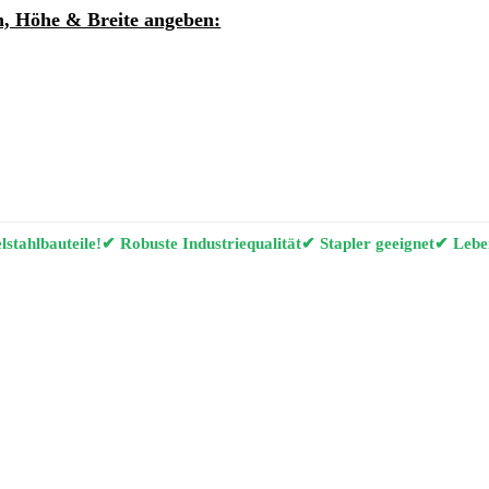
, Höhe & Breite angeben:
ung per E-Mail anfordern
g Konfigurator
stahlbauteile!
✔ Robuste Industriequalität
✔ Stapler geeignet
✔ Leben