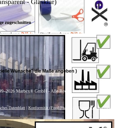
nsparent - Glasklar)
ge zugeschnitten
ielle Wünsche
" die Maße angeben )
99–
2026
Marbex® GmbH - Alle Rechte vorbehalten.
sches Datenblatt
|
Konformität (Food/Pharma)
|
Rezensionen auf Google anseh