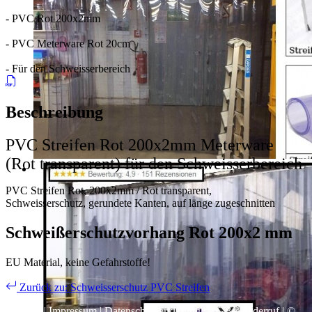
- PVC Rot 200x2mm
- PVC Meterware Rot 20cm
- Für den Schweisserbereich
Beschreibung
PVC Streifen Rot 200x2mm Meterware
(Rot transparent) für den Schweisserbereich
PVC Streifen Rot, 200x2mm / Rot transparent,
Schweisserschutz, gerundete Kanten, auf länge zugeschnitten
Schweißerschutzvorhang Rot 200x2 mm
EU Material, keine Gefahrstoffe!
Zurück zu: Schweisserschutz PVC Streifen
Kontakt
|
Impressum
|
Datenschutzerklärung
|
AGB / Widerruf
| ©