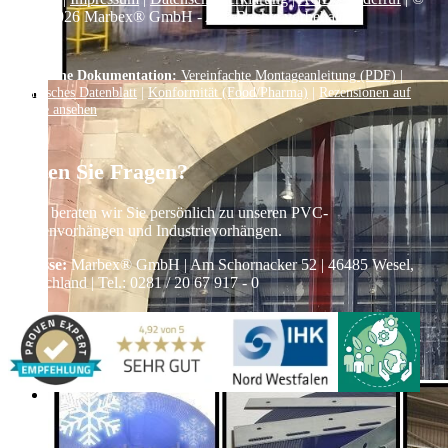
1999–
2026
Marbex® GmbH - Alle Rechte vorbehalten.
Technische Dokumentation:
Vereinfachte Montageanleitung (PDF)
|
Technisches Datenblatt
|
Konformität (Food/Pharma)
|
Rezensionen auf
Google ansehen
Haben Sie Fragen?
Gerne beraten wir Sie persönlich zu unseren PVC-
Streifenvorhängen und Industrievorhängen.
Adresse:
Marbex® GmbH | Am Schornacker 52 | 46485 Wesel,
Deutschland | Tel.: 0281 / 20 67 917 - 0