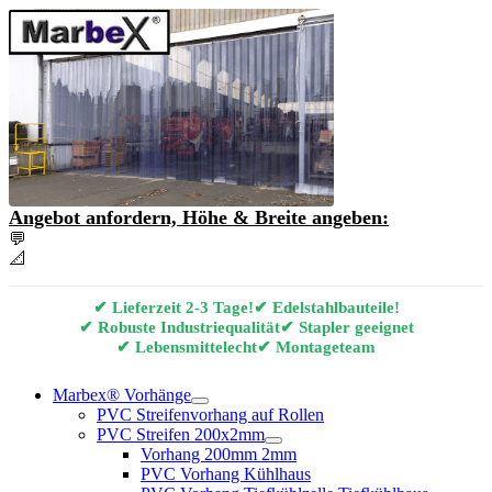
Angebot anfordern, Höhe & Breite angeben:
💬
Angebot & Beratung per E-Mail anfordern
📐
Marbex® Vorhang Konfigurator
✔ Lieferzeit 2-3 Tage!
✔ Edelstahlbauteile!
✔ Robuste Industriequalität
✔ Stapler geeignet
✔ Lebensmittelecht
✔ Montageteam
Marbex® Vorhänge
PVC Streifenvorhang auf Rollen
PVC Streifen 200x2mm
Vorhang 200mm 2mm
PVC Vorhang Kühlhaus