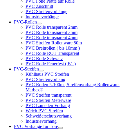
PVC Folie Platte auf Rolle
PVC Zuschnitt
PVC Streifenvorhänge
Industrievorhänge
PVC-Rollen
PVC Rolle transparent 2mm
PVC Rolle transparent 3mm
PVC Rolle transparent 4mm
PVC Streifen Rollenware 50m
PVC Breitrollen ( bis 10mm )
PVC Rolle ROT Transparent
PVC Rolle Schwarz
PVC Rolle Feuerfest ( B1 )
PVC-Streifen
Kühlhaus PVC Streifen
PVC Streifenvorhang
PVC Rollen 5-100m | Streifenvorhang Rollenware |
Marbex®
PVC Streifen transparent
PVC Streifen Meterware
PVC Lamellen Vorhang
Weich PVC Streifen
Schweißerschutzvorhang
Industrievorhang
PVC Vorhänge für Tore