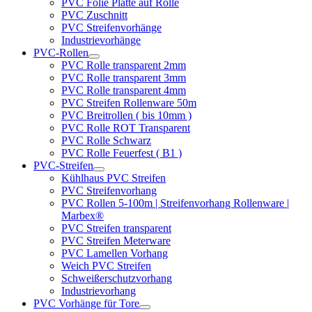
PVC Folie Platte auf Rolle
PVC Zuschnitt
PVC Streifenvorhänge
Industrievorhänge
PVC-Rollen
PVC Rolle transparent 2mm
PVC Rolle transparent 3mm
PVC Rolle transparent 4mm
PVC Streifen Rollenware 50m
PVC Breitrollen ( bis 10mm )
PVC Rolle ROT Transparent
PVC Rolle Schwarz
PVC Rolle Feuerfest ( B1 )
PVC-Streifen
Kühlhaus PVC Streifen
PVC Streifenvorhang
PVC Rollen 5-100m | Streifenvorhang Rollenware |
Marbex®
PVC Streifen transparent
PVC Streifen Meterware
PVC Lamellen Vorhang
Weich PVC Streifen
Schweißerschutzvorhang
Industrievorhang
PVC Vorhänge für Tore