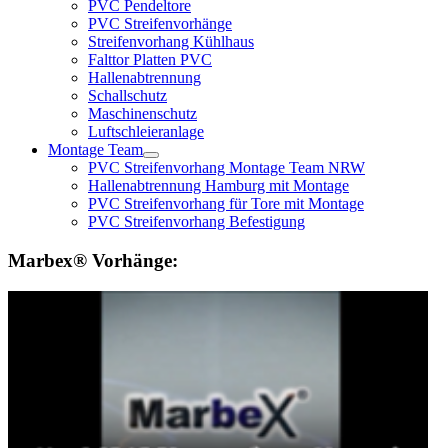
PVC Pendeltore
PVC Streifenvorhänge
Streifenvorhang Kühlhaus
Falttor Platten PVC
Hallenabtrennung
Schallschutz
Maschinenschutz
Luftschleieranlage
Montage Team
PVC Streifenvorhang Montage Team NRW
Hallenabtrennung Hamburg mit Montage
PVC Streifenvorhang für Tore mit Montage
PVC Streifenvorhang Befestigung
Marbex® Vorhänge: