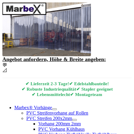
Angebot anfordern, Höhe & Breite angeben:
💬
Angebot & Beratung per E-Mail anfordern
📐
Marbex® Vorhang Konfigurator
✔ Lieferzeit 2-3 Tage!
✔ Edelstahlbauteile!
✔ Robuste Industriequalität
✔ Stapler geeignet
✔ Lebensmittelecht
✔ Montageteam
Marbex® Vorhänge
PVC Streifenvorhang auf Rollen
PVC Streifen 200x2mm
Vorhang 200mm 2mm
PVC Vorhang Kühlhaus