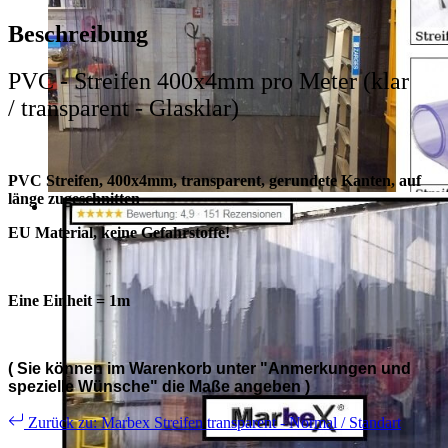
Beschreibung
PVC - Streifen 400x4mm pro Meter (klar
/ transparent - Glasklar)
PVC Streifen, 400x4mm, transparent, gerundete Kanten, auf
länge zugeschnitten
EU Material, keine Gefahrstoffe!
Eine Einheit = 1m
( Sie können im Warenkorb unter "
Anmerkungen und
spezielle Wünsche
" die Maße angeben )
Zurück zu: Marbex Streifen transparent - Normal / Standart