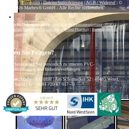
Kontakt
|
Impressum
|
Datenschutzerklärung
|
AGB / Widerruf
| ©
1999–
2026
Marbex® GmbH - Alle Rechte vorbehalten.
Technische Dokumentation:
Vereinfachte Montageanleitung (PDF)
|
Technisches Datenblatt
|
Konformität (Food/Pharma)
|
Rezensionen auf
Google ansehen
Haben Sie Fragen?
Gerne beraten wir Sie persönlich zu unseren PVC-
Streifenvorhängen und Industrievorhängen.
Adresse:
Marbex® GmbH | Am Schornacker 52 | 46485 Wesel,
Deutschland | Tel.: 0281 / 20 67 917 - 0